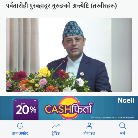
पर्वतारोही पुरबहादुर गुरुङको अन्त्येष्टि (तस्वीरहरू)
‘संसद्‍मा कालो चस्मा खोल्नू, बैठक चल्दा सेयर कारोबार
नगर्नू’
ताजा अपडेट
ट्रेन्डिङ
प्रोफाइल
सर्च