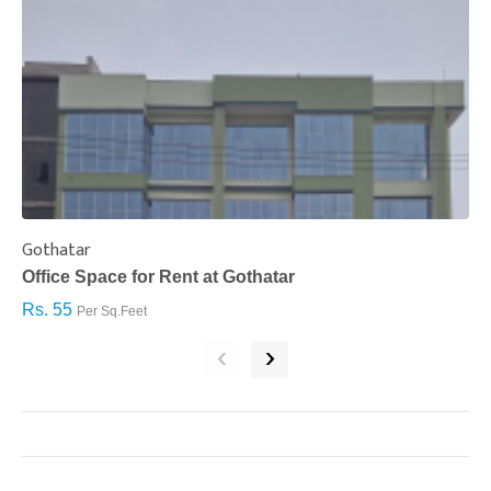
Gothatar
S
Office Space for Rent at Gothatar
H
Rs. 55
R
Per Sq.Feet
‹
›