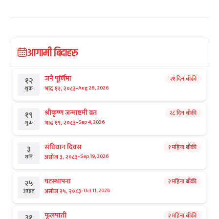
आगामी बिदाहरु
जनै पूर्णिमा
२१ दिन बाँकी
१२
-
भाद्र १२, २०८३
Aug 28, 2026
शुक्र
श्रीकृष्ण जन्माष्टमी व्रत
२८ दिन बाँकी
१९
-
भाद्र १९, २०८३
Sep 4, 2026
शुक्र
संविधान दिवस
१ महिना बाँकी
३
-
असोज ३, २०८३
Sep 19, 2026
शनि
घटस्थापना
२ महिना बाँकी
२५
-
असोज २५, २०८३
Oct 11, 2026
आइत
फूलपाती
२ महिना बाँकी
३१