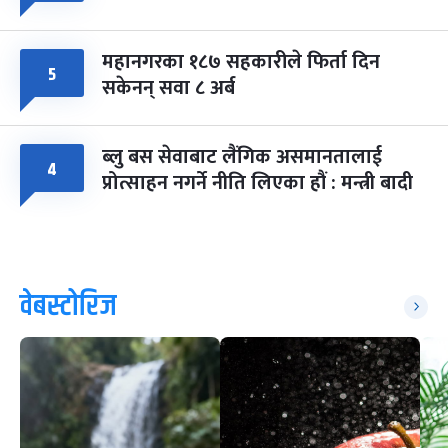
महानगरका १८७ सहकारीले फिर्ता दिन
५
सकेनन् सवा ८ अर्ब
ब्लु बस सेवाबाट लैंगिक असमानतालाई
४
प्रोत्साहन नगर्ने नीति लिएका हौं : मन्त्री बादी
वेबस्टोरिज