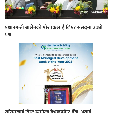
प्रधानमन्त्री बालेनको पोशाकलाई लिएर संसद्‌मा उठ्यो
प्रश्न
गरिमालाई ‘बेस्ट म्यानेज्ड डेभलपमेन्ट बैंक’ अवार्ड