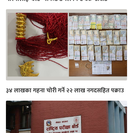
३४ लाखका गहना चोरी गर्ने २२ लाख नगदसहित पक्राउ