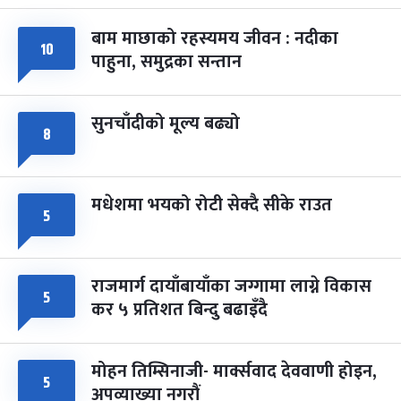
बाम माछाको रहस्यमय जीवन : नदीका
फागुपूर्णिमा
७ महिना बाँकी
८
१०
पाहुना, समुद्रका सन्तान
-
चैत्र ८, २०८३
Mar 22, 2027
सोम
सुनचाँदीको मूल्य बढ्यो
८
मधेशमा भयको रोटी सेक्दै सीके राउत
५
राजमार्ग दायाँबायाँका जग्गामा लाग्ने विकास
५
कर ५ प्रतिशत बिन्दु बढाइँदै
मोहन तिम्सिनाजी- मार्क्सवाद देववाणी होइन,
५
अपव्याख्या नगरौं