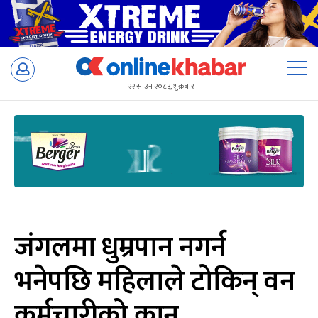
Skip
to
२२ साउन २०८३, शुक्रबार
content
जंगलमा धुम्रपान नगर्न
भनेपछि महिलाले टोकिन् वन
कर्मचारीको कान