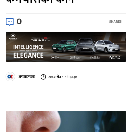
0
SHARES
अनलाइनखबर
२०८० चैत ९ गते १३:३०