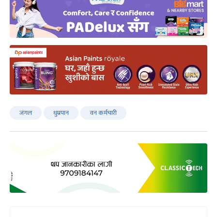
जंगल
धुम्रपान
वन कर्मचारी