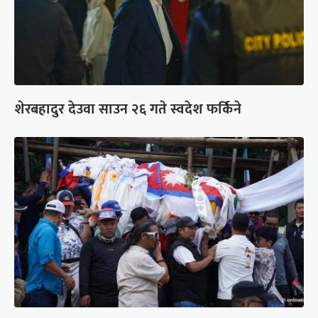
शेरबहादुर देउवा साउन २६ गते स्वदेश फर्किने