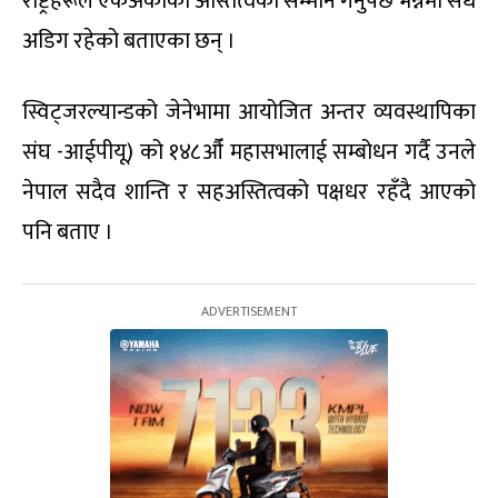
राष्ट्रहरूले एकअर्काको अस्तित्वको सम्मान गर्नुपर्छ भन्नेमा सधैं
अडिग रहेको बताएका छन् ।
स्विट्जरल्यान्डको जेनेभामा आयोजित अन्तर व्यवस्थापिका
संघ -आईपीयू) को १४८औँ महासभालाई सम्बोधन गर्दै उनले
नेपाल सदैव शान्ति र सहअस्तित्वको पक्षधर रहँदै आएको
पनि बताए ।