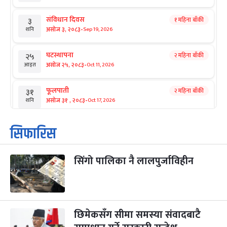
संविधान दिवस
१ महिना बाँकी
३
-
असोज ३, २०८३
Sep 19, 2026
शनि
घटस्थापना
२ महिना बाँकी
२५
-
असोज २५, २०८३
Oct 11, 2026
आइत
फूलपाती
२ महिना बाँकी
३१
-
असोज ३१ , २०८३
Oct 17, 2026
शनि
कार्तिक सङ्क्रान्ति
२ महिना बाँकी
१
सिफारिस
-
कार्तिक १, २०८३
Oct 18, 2026
आइत
सिंगो पालिका नै लालपुर्जाविहीन
महानवमी
२ महिना बाँकी
३
-
कार्तिक ३, २०८३
Oct 20, 2026
मंगल
विजयादशमी
२ महिना बाँकी
४
-
कार्तिक ४, २०८३
Oct 21, 2026
बुध
छिमेकसँग सीमा समस्या संवादबाटै