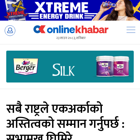
Skip
to
२३ साउन २०८३, शनिबार
content
सबै राष्ट्रले एकअर्काको
अस्तित्वको सम्मान गर्नुपर्छ :
सभामुख घिमिरे