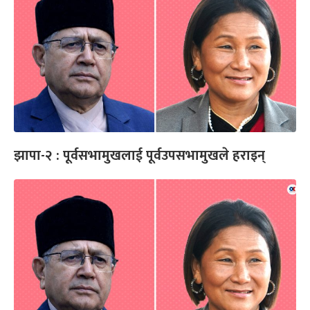
झापा-२ : पूर्वसभामुखलाई पूर्वउपसभामुखले हराइन्