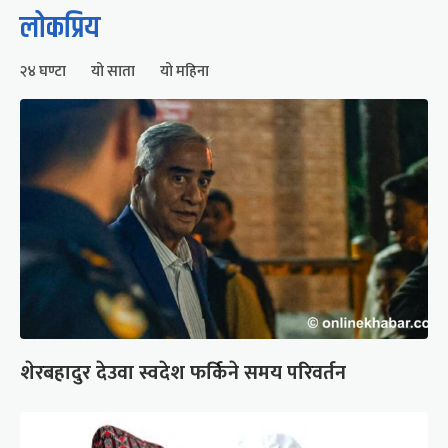
लोकप्रिय
२४ घण्टा
यो साता
यो महिना
शेरबहादुर देउवा स्वदेश फर्किने समय परिवर्तन