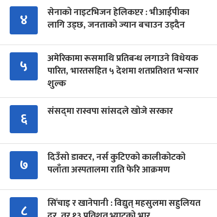
सेनाको नाइटभिजन हेलिकप्टर : भीआईपीका
४
लागि उड्छ, जनताको ज्यान बचाउन उड्दैन
अमेरिकामा रूसमाथि प्रतिबन्ध लगाउने विधेयक
५
पारित, भारतसहित ५ देशमा शतप्रतिशत भन्सार
शुल्क
संसद्‍मा रास्वपा सांसदले खोजे सरकार
६
दिउँसो डाक्टर, नर्स कुटिएको कालीकोटको
७
पलाँता अस्पतालमा राति फेरि आक्रमण
सिँचाइ र खानेपानी : विद्युत् महसुलमा सहुलियत
८
दर, तर १३ प्रतिशत भ्याटको भार