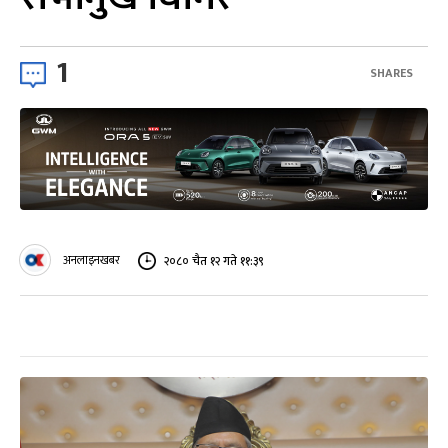
1
SHARES
अनलाइनखबर
२०८० चैत १२ गते ११:३९