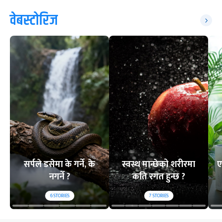
वेबस्टोरिज
सर्पले डसेमा के गर्ने, के
स्वस्थ मान्छेको शरीरमा
ए
नगर्ने ?
कति रगत हुन्छ ?
6
STORIES
7
STORIES