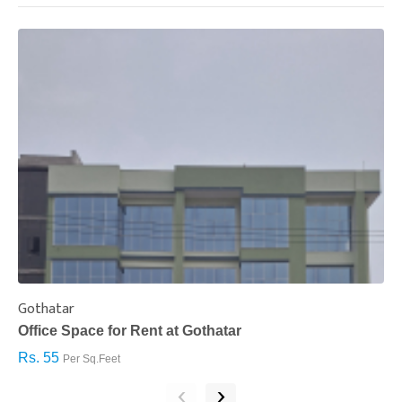
Gothatar
S
Office Space for Rent at Gothatar
H
Rs. 55
R
Per Sq.Feet
‹
›