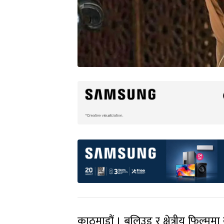
काठमाडौं । बलिउड र क्षेत्रीय फिल्ममा