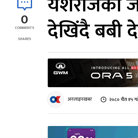
यशराजको जास
0
देखिंदै बबी
COMMENTS
SHARES
अनलाइनखबर
२०८० चैत १५ गत