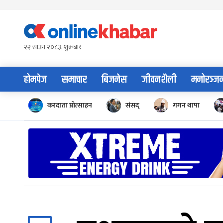
Skip
to
content
२२ साउन २०८३, शुक्रबार
होमपेज
समाचार
बिजनेस
जीवनशैली
मनोरञ्ज
करदाता प्रोत्साहन
संसद्
गगन थापा