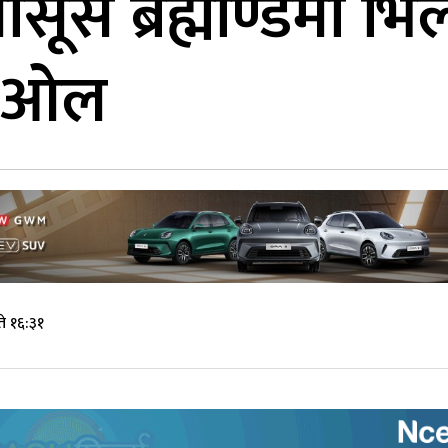
ूस ब्रह्माण्डमा भि
 देओल
े १६:३१