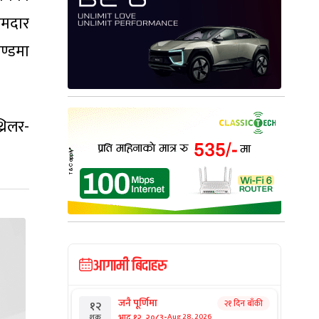
दमदार
ण्डमा
रिलर-
आगामी बिदाहरु
जनै पूर्णिमा
२१ दिन बाँकी
१२
-
भाद्र १२, २०८३
Aug 28, 2026
शुक्र