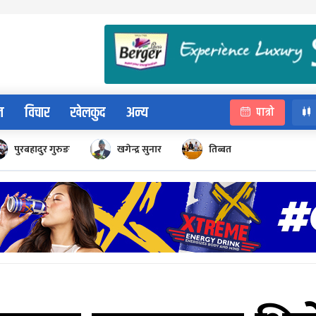
न
विचार
खेलकुद
अन्य
पात्रो
पुरबहादुर गुरुङ
खगेन्द्र सुनार
तिब्बत