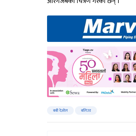
औरंगजेबको चित्रण गरेका छन् ।
बबी देओल
बलिउड