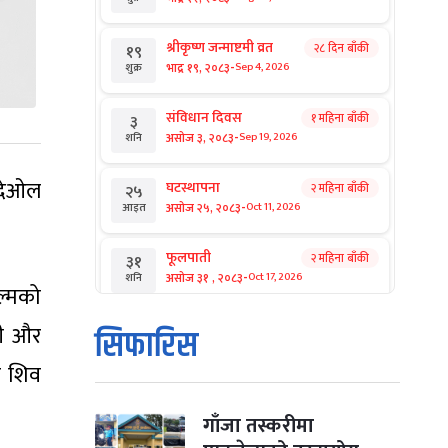
श्रीकृष्ण जन्माष्टमी व्रत
२८ दिन बाँकी
१९
-
भाद्र १९, २०८३
Sep 4, 2026
शुक्र
संविधान दिवस
१ महिना बाँकी
३
-
असोज ३, २०८३
Sep 19, 2026
शनि
 देओल
घटस्थापना
२ महिना बाँकी
२५
-
असोज २५, २०८३
Oct 11, 2026
आइत
फूलपाती
२ महिना बाँकी
३१
-
असोज ३१ , २०८३
Oct 17, 2026
शनि
ल्मको
कार्तिक सङ्क्रान्ति
टी और
२ महिना बाँकी
१
सिफारिस
-
कार्तिक १, २०८३
Oct 18, 2026
आइत
्ड शिव
महानवमी
२ महिना बाँकी
३
-
कार्तिक ३, २०८३
Oct 20, 2026
मंगल
गाँजा तस्करीमा