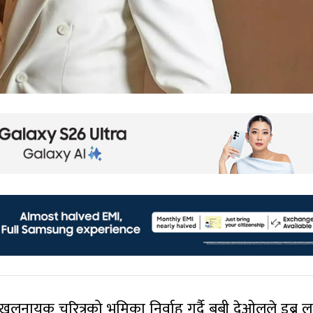
 खलनायक चरित्रको भूमिका निर्वाह गर्दै बबी देओलले डुब्न 