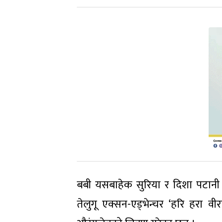
बबी यसबाहेक सुरिया र दिशा पटानी स
तेलुगू एक्सन-एड्भेन्चर ‘हरि हरा व