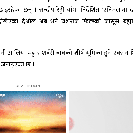
रहेका छन् । सन्दीप रेड्डी वांगा निर्देशित ‘एनिमल’मा 
खिएका देओल अब भने यशराज फिल्म्को जासूस ब्रह्मा
ी आलिया भट्ट र शर्वरी बाघको शीर्ष भूमिका हुने एक्सन-थ्
े जनाइएको छ ।