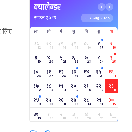
क्यालेन्डर
साउन २०८३
Jul
Aug 2026
/
ट लिए
आ
सो
मं
बु
बि
शु
श
२८
२९
३०
३१
३२
१
२
12
13
14
15
16
17
18
३
४
५
६
७
८
९
19
20
21
22
23
24
25
१०
११
१२
१३
१४
१५
१६
26
27
28
29
30
31
1
१७
१८
१९
२०
२१
२२
२३
2
3
4
5
6
7
8
२४
२५
२६
२७
२८
२९
३०
9
10
11
12
13
14
15
३१
१
२
३
४
५
६
16
17
18
19
20
21
22