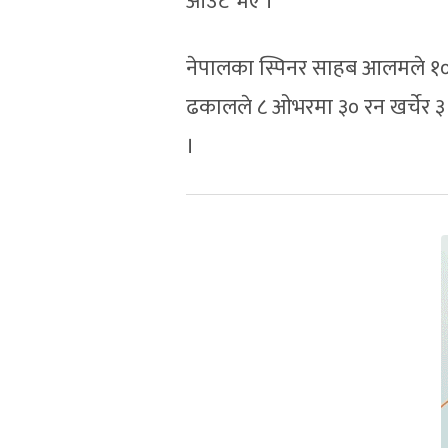
आउट भए ।
नेपालका स्पिनर साहब आलमले १०
ढकालले ८ ओभरमा ३० रन खर्चेर 
।