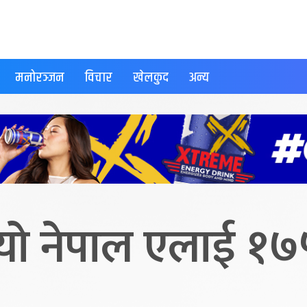
मनोरञ्जन
विचार
खेलकुद
अन्य
यो नेपाल एलाई १७५