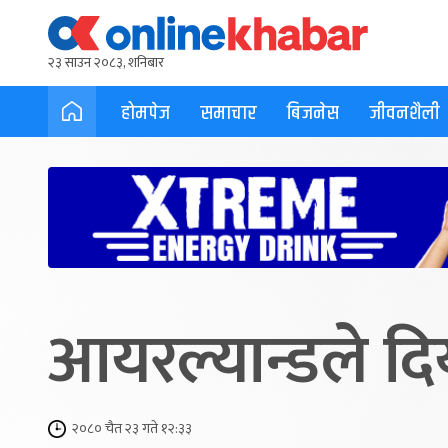
२३ साउन २०८३, शनिबार
होमपेज
समाचार
बिजनेस
जीवनशैली
आयरल्यान्डले दि
२०८० चैत २३ गते १२:३३