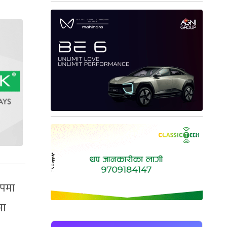
ुपमा
मा