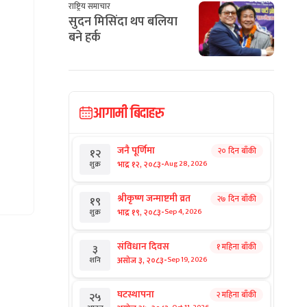
राष्ट्रिय समाचार
सुदन मिसिंदा थप बलिया
बने हर्क
आगामी बिदाहरु
जनै पूर्णिमा
२० दिन बाँकी
१२
-
भाद्र १२, २०८३
Aug 28, 2026
शुक्र
श्रीकृष्ण जन्माष्टमी व्रत
२७ दिन बाँकी
१९
-
भाद्र १९, २०८३
Sep 4, 2026
शुक्र
संविधान दिवस
१ महिना बाँकी
३
-
असोज ३, २०८३
Sep 19, 2026
शनि
घटस्थापना
२ महिना बाँकी
२५