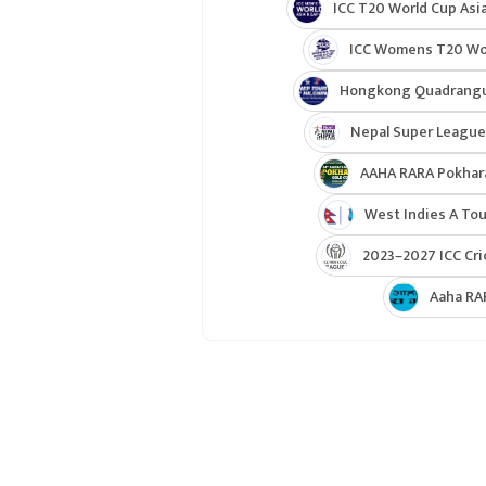
ICC T20 World Cup Asia
ICC Womens T20 Worl
Hongkong Quadrangul
Nepal Super League
AAHA RARA Pokhar
West Indies A Tou
2023–2027 ICC Cri
Aaha RA