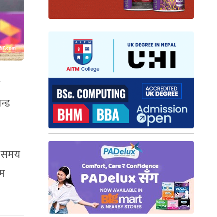
य
न्ड
क समय
ाम