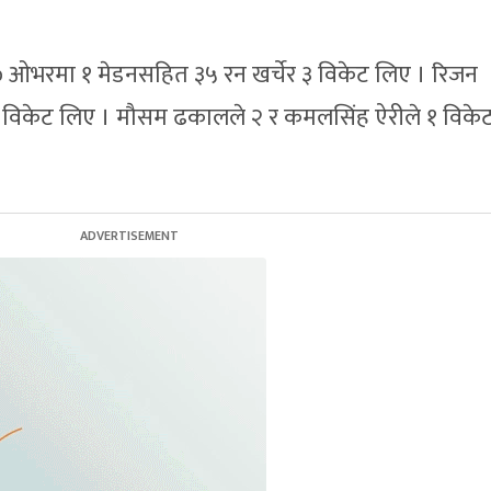
 ओभरमा १ मेडनसहित ३५ रन खर्चेर ३ विकेट लिए । रिजन
३ विकेट लिए । मौसम ढकालले २ र कमलसिंह ऐरीले १ विके