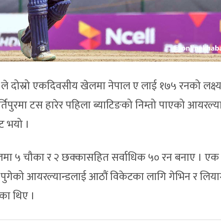
ए ले दोस्रो एकदिवसीय खेलमा नेपाल ए लाई १७५ रनको लक्ष्
ीर्तिपुरमा टस हारेर पहिला ब्याटिङको निम्तो पाएको आयरल्या
 भयो ।
बलमा ५ चौका र २ छक्कासहित सर्वाधिक ५० रन बनाए । ए
ुगेको आयरल्यान्डलाई आठौं विकेटका लागि गेभिन र लिय
ेका थिए ।