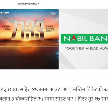
 र ३ छक्कासहित ४५ रनमा आउट भए । अन्तिम विकेटको र
 बलमा ३ चौकासहित ३५ रनमा आउट भए । पिटर मुर १७ रन