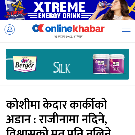
Skip
to
२३ साउन २०८३, शनिबार
content
कोशीमा केदार कार्कीको
अडान : राजीनामा नदिने,
विश्वासको मत पनि नलिने