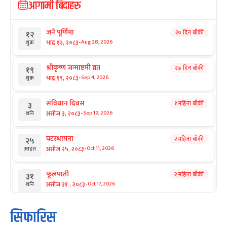
आगामी बिदाहरु
जनै पूर्णिमा
२० दिन बाँकी
१२
-
भाद्र १२, २०८३
Aug 28, 2026
शुक्र
श्रीकृष्ण जन्माष्टमी व्रत
२७ दिन बाँकी
१९
-
भाद्र १९, २०८३
Sep 4, 2026
शुक्र
संविधान दिवस
१ महिना बाँकी
३
-
असोज ३, २०८३
Sep 19, 2026
शनि
घटस्थापना
२ महिना बाँकी
२५
-
असोज २५, २०८३
Oct 11, 2026
आइत
फूलपाती
२ महिना बाँकी
३१
-
असोज ३१ , २०८३
Oct 17, 2026
शनि
कार्तिक सङ्क्रान्ति
२ महिना बाँकी
१
सिफारिस
-
कार्तिक १, २०८३
Oct 18, 2026
आइत