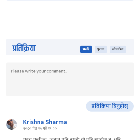
प्रतिक्रिया
भर्खरै
पुराना
लोकप्रिय
प्रतिक्रिया दिनुहोस्
Krishna Sharma
२०८० चैत २५ गते १९:००
मुख्य मन्त्रीज्यु, "चुनाव पनि नगर्ने" यो पनि थप्नुहोस् न, अनि