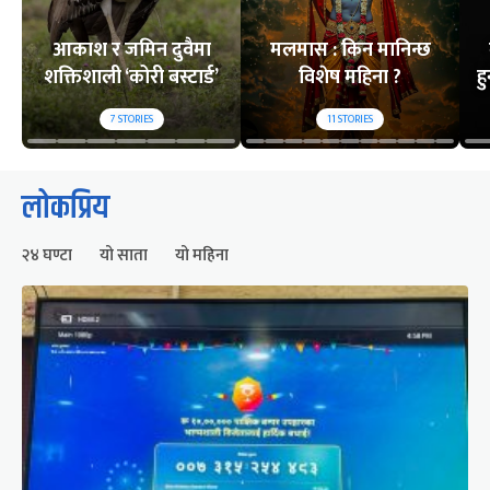
आकाश र जमिन दुवैमा
मलमास : किन मानिन्छ
शक्तिशाली ‘कोरी बस्टार्ड’
विशेष महिना ?
ह
7
STORIES
11
STORIES
लोकप्रिय
२४ घण्टा
यो साता
यो महिना