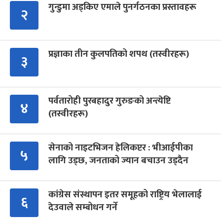
गुन्डुमा अड्किए एमाले पुनर्गठनका प्रस्तावहरू
२
प्रज्ञाका तीन कुलपतिको शपथ (तस्वीरहरू)
३
पर्वतारोही पुरबहादुर गुरुङको अन्त्येष्टि
४
(तस्वीरहरू)
सेनाको नाइटभिजन हेलिकप्टर : भीआईपीका
५
लागि उड्छ, जनताको ज्यान बचाउन उड्दैन
कांग्रेस संस्थापन इतर समूहको राष्ट्रिय भेलालाई
६
देउवाले सम्बोधन गर्ने