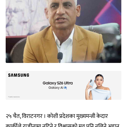
२५ चैत, विराटनगर । कोशी प्रदेशका मुख्यमन्त्री केदार
कार्कीले राजीनामा नदिने र विश्वासको मत पनि नलिने अडान