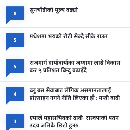
सुनचाँदीको मूल्य बढ्यो
८
मधेशमा भयको रोटी सेक्दै सीके राउत
५
राजमार्ग दायाँबायाँका जग्गामा लाग्ने विकास
५
कर ५ प्रतिशत बिन्दु बढाइँदै
ब्लु बस सेवाबाट लैंगिक असमानतालाई
४
प्रोत्साहन नगर्ने नीति लिएका हौं : मन्त्री बादी
एमाले महासचिवको दाबी- रास्वपाको पतन
३
उदय जत्तिकै छिटो हुन्छ