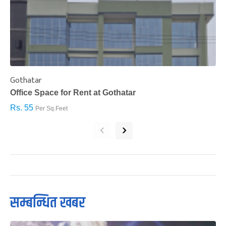
Gothatar
S
Office Space for Rent at Gothatar
H
Rs. 55
R
Per Sq.Feet
‹
›
सम्बन्धित खबर