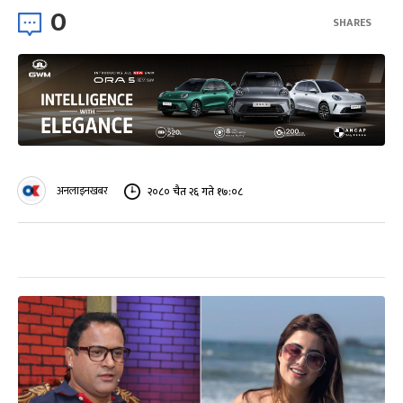
0
SHARES
अनलाइनखबर
२०८० चैत २६ गते १७:०८