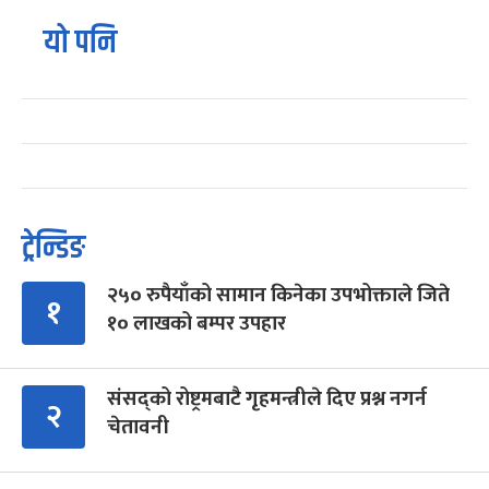
यो पनि
ट्रेन्डिङ
२५० रुपैयाँको सामान किनेका उपभोक्ताले जिते
१
१० लाखको बम्पर उपहार
संसद्को रोष्ट्रमबाटै गृहमन्त्रीले दिए प्रश्न नगर्न
२
चेतावनी