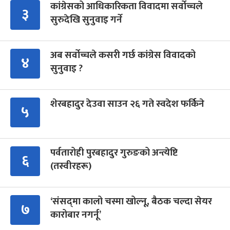
कांग्रेसको आधिकारिकता विवादमा सर्वोच्चले
३
सुरुदेखि सुनुवाइ गर्ने
अब सर्वोच्चले कसरी गर्छ कांग्रेस विवादको
४
सुनुवाइ ?
शेरबहादुर देउवा साउन २६ गते स्वदेश फर्किने
५
पर्वतारोही पुरबहादुर गुरुङको अन्त्येष्टि
६
(तस्वीरहरू)
‘संसद्‍मा कालो चस्मा खोल्नू, बैठक चल्दा सेयर
७
कारोबार नगर्नू’