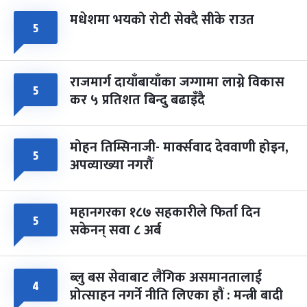
मधेशमा भयको रोटी सेक्दै सीके राउत
५
राजमार्ग दायाँबायाँका जग्गामा लाग्ने विकास
५
कर ५ प्रतिशत बिन्दु बढाइँदै
मोहन तिम्सिनाजी- मार्क्सवाद देववाणी होइन,
५
अपव्याख्या नगरौं
महानगरका १८७ सहकारीले फिर्ता दिन
५
सकेनन् सवा ८ अर्ब
ब्लु बस सेवाबाट लैंगिक असमानतालाई
४
प्रोत्साहन नगर्ने नीति लिएका हौं : मन्त्री बादी