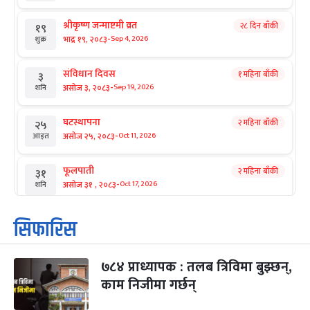
श्रीकृष्ण जन्माष्टमी व्रत
२८ दिन बाँकी
१९
-
भाद्र १९, २०८३
Sep 4, 2026
शुक्र
संविधान दिवस
१ महिना बाँकी
३
-
असोज ३, २०८३
Sep 19, 2026
शनि
घटस्थापना
२ महिना बाँकी
२५
-
असोज २५, २०८३
Oct 11, 2026
आइत
फूलपाती
२ महिना बाँकी
३१
-
असोज ३१ , २०८३
Oct 17, 2026
शनि
कार्तिक सङ्क्रान्ति
२ महिना बाँकी
१
सिफारिस
-
कार्तिक १, २०८३
Oct 18, 2026
आइत
७८४ प्राध्यापक : तलब त्रिविमा बुझ्छन्,
महानवमी
२ महिना बाँकी
३
-
काम निजीमा गर्छन्
कार्तिक ३, २०८३
Oct 20, 2026
मंगल