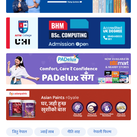
जितु नेपाल
ज्वाइँ साब
नीति शाह
नेपाली फिल्म