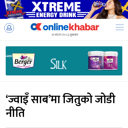
Skip
to
२२ साउन २०८३, शुक्रबार
content
‘ज्वाइँ साब’मा जितुको जोडी
नीति