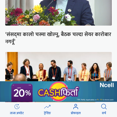
‘संसद्‍मा कालो चस्मा खोल्नू, बैठक चल्दा सेयर कारोबार
नगर्नू’
ताजा अपडेट
ट्रेन्डिङ
प्रोफाइल
सर्च