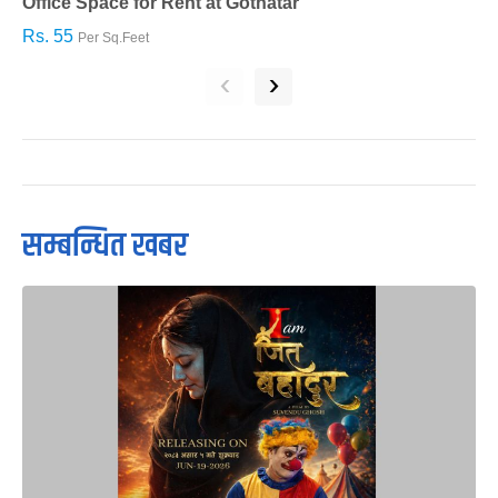
Office Space for Rent at Gothatar
H
Rs. 55
R
Per Sq.Feet
‹
›
सम्बन्धित खबर