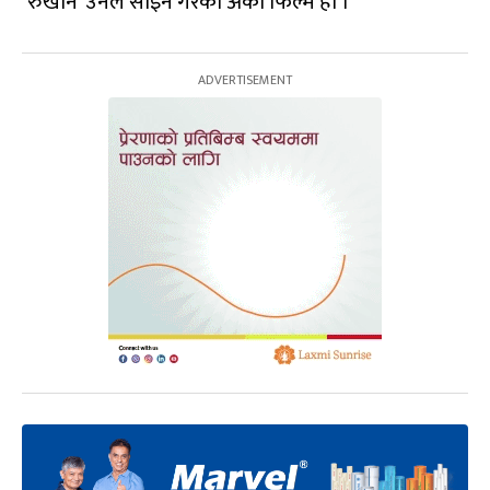
‘रुखान’ उनले साइन गरेको अर्को फिल्म हो ।