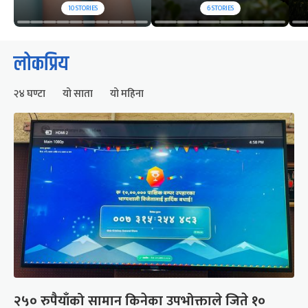
10
STORIES
6
STORIES
लोकप्रिय
२४ घण्टा
यो साता
यो महिना
२५० रुपैयाँको सामान किनेका उपभोक्ताले जिते १०