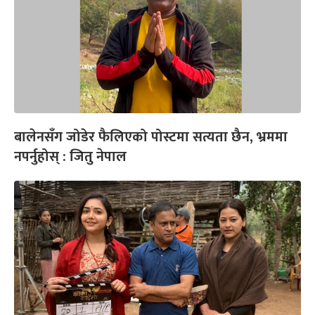
बालेनसँग जोडेर फैलिएको पोस्टमा सत्यता छैन, भ्रममा
नपर्नुहोस् : जितु नेपाल