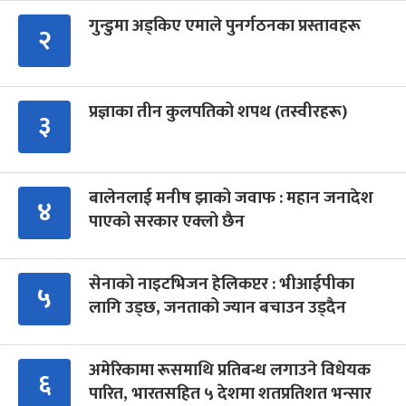
गुन्डुमा अड्किए एमाले पुनर्गठनका प्रस्तावहरू
२
प्रज्ञाका तीन कुलपतिको शपथ (तस्वीरहरू)
३
बालेनलाई मनीष झाको जवाफ : महान जनादेश
४
पाएको सरकार एक्लो छैन
सेनाको नाइटभिजन हेलिकप्टर : भीआईपीका
५
लागि उड्छ, जनताको ज्यान बचाउन उड्दैन
अमेरिकामा रूसमाथि प्रतिबन्ध लगाउने विधेयक
६
पारित, भारतसहित ५ देशमा शतप्रतिशत भन्सार