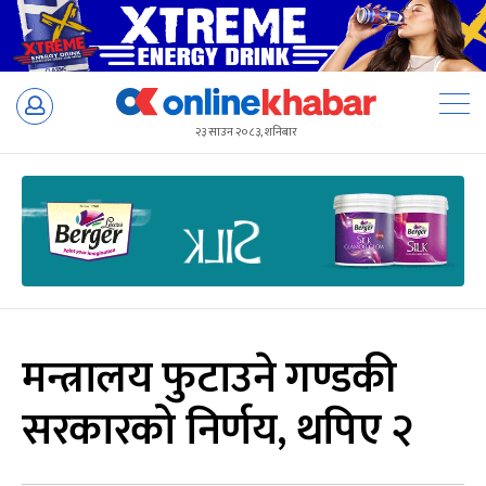
Skip
to
२३ साउन २०८३, शनिबार
content
मन्त्रालय फुटाउने गण्डकी
सरकारको निर्णय, थपिए २