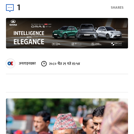
1
SHARES
अनलाइनखबर
२०८० चैत २९ गते १२:५४