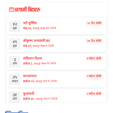
आगामी बिदाहरु
जनै पूर्णिमा
२० दिन बाँकी
१२
-
भाद्र १२, २०८३
Aug 28, 2026
शुक्र
श्रीकृष्ण जन्माष्टमी व्रत
२७ दिन बाँकी
१९
-
भाद्र १९, २०८३
Sep 4, 2026
शुक्र
संविधान दिवस
१ महिना बाँकी
३
-
असोज ३, २०८३
Sep 19, 2026
शनि
घटस्थापना
२ महिना बाँकी
२५
-
असोज २५, २०८३
Oct 11, 2026
आइत
फूलपाती
२ महिना बाँकी
३१
-
असोज ३१ , २०८३
Oct 17, 2026
शनि
कार्तिक सङ्क्रान्ति
२ महिना बाँकी
१