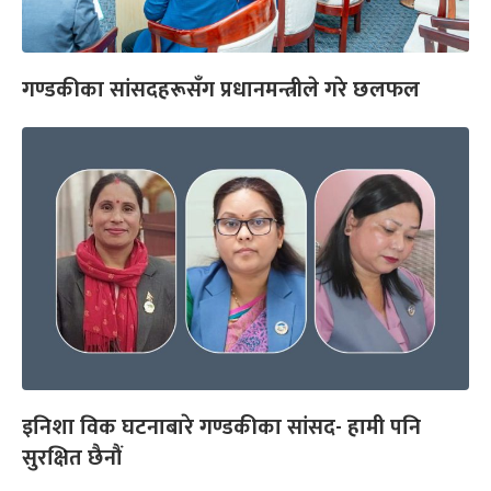
गण्डकीका सांसदहरूसँग प्रधानमन्त्रीले गरे छलफल
इनिशा विक घटनाबारे गण्डकीका सांसद- हामी पनि
सुरक्षित छैनौं