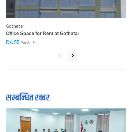
Gothatar
S
Office Space for Rent at Gothatar
H
Rs. 55
R
Per Sq.Feet
‹
›
सम्बन्धित खबर