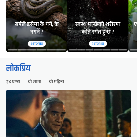
सर्पले डसेमा के गर्ने, के
स्वस्थ मान्छेको शरीरमा
ए
नगर्ने ?
कति रगत हुन्छ ?
6
STORIES
7
STORIES
लोकप्रिय
२४ घण्टा
यो साता
यो महिना