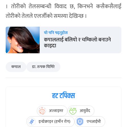
। तोरीको तेलसम्बन्धी विवाद छ, किनभने कसैकसैलाई
तोरीको तेलले एलर्जीको समस्या देखिन्छ ।
यो पनि पढ्नुहोस
कपाललाई बलियो र चम्किलो बनाउने
काइदा
कपाल
डा. रुपक घिमिरे
हट टपिक्स
अल्जाइमर
आयुर्वेद
इन्डोक्राइन (हर्मोन रोग)
एचआईभी