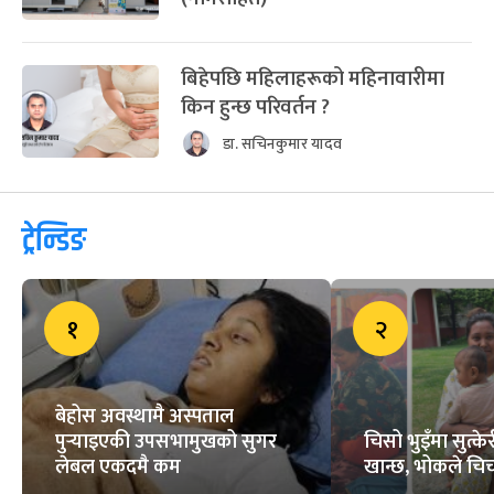
बिहेपछि महिलाहरूको महिनावारीमा
किन हुन्छ परिवर्तन ?
डा. सचिनकुमार यादव
ट्रेन्डिङ
१
२
बेहोस अवस्थामै अस्पताल
पुर्‍याइएकी उपसभामुखको सुगर
चिसो भुइँमा सुत्
लेबल एकदमै कम
खान्छ, भोकले चिच्