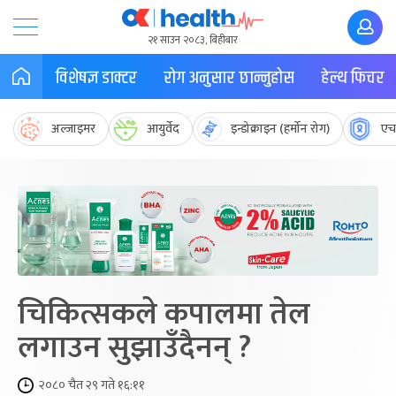
२१ साउन २०८३, बिहीबार
विशेषज्ञ डाक्टर
रोग अनुसार छान्नुहोस
हेल्थ फिचर
अल्जाइमर
आयुर्वेद
इन्डोक्राइन (हर्मोन रोग)
एच
चिकित्सकले कपालमा तेल
लगाउन सुझाउँदैनन् ?
२०८० चैत २९ गते १६:११