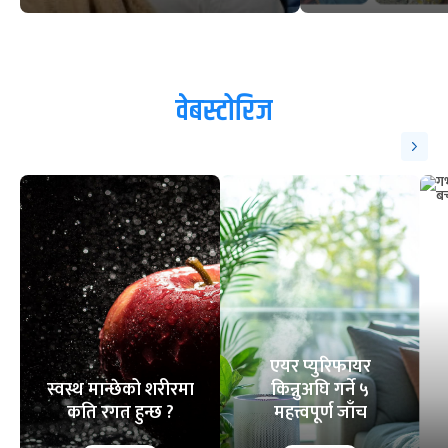
वेबस्टोरिज
एयर प्युरिफायर
स्वस्थ मान्छेको शरीरमा
किन्नुअघि गर्ने ५
कति रगत हुन्छ ?
महत्त्वपूर्ण जाँच