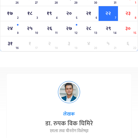
26
27
28
29
30
31
1
१७
१८
१९
२०
२१
२२
२३
2
3
4
5
6
7
8
२४
२५
२६
२७
२८
२९
३०
9
10
11
12
13
14
15
३१
१
२
३
४
५
६
16
17
18
19
20
21
22
लेखक
डा. रुपक विक घिमिरे
छाला तथा यौनरोग विशेषज्ञ