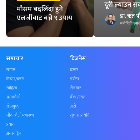
दूरी ल्याउन स
मौसम बदलिँदा हुने
डा. ऋत प
एलर्जीबाट बच्ने ९ उपाय
मनोचिकित्सक
समाचार
विजनेस
समाज
बजार
विचार/ब्लग
पर्यटन
साहित्य
रोजगार
अन्तर्वार्ता
बैँक / वित्त
खेलकुद़़
अटो
जीवनशैली/स्वास्थ्य
सूचना-प्रविधि
प्रवास
अन्तर्राष्ट्रिय