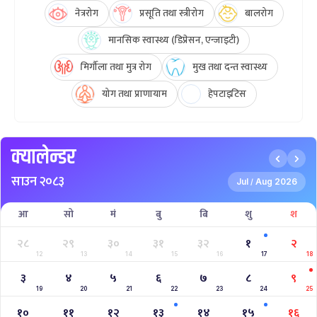
नेत्ररोग
प्रसूति तथा स्त्रीरोग
बालरोग
मानसिक स्वास्थ्य (डिप्रेसन, एन्जाइटी)
मिर्गौला तथा मुत्र रोग
मुख तथा दन्त स्वास्थ्य
योग तथा प्राणायाम
हेपटाइटिस
क्यालेन्डर
साउन २०८३
Jul
Aug 2026
/
आ
सो
मं
बु
बि
शु
श
२८
२९
३०
३१
३२
१
२
12
13
14
15
16
17
18
३
४
५
६
७
८
९
19
20
21
22
23
24
25
१०
११
१२
१३
१४
१५
१६