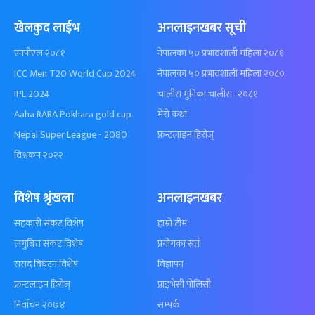
खेलकुद लाईभ
अनलाइनखबर सूची
एनपीएल २०८१
नेपालका ५० प्रभावशाली महिला २०८१
ICC Men T20 World Cup 2024
नेपालका ५० प्रभावशाली महिला २०८०
IPL 2024
चालीस मुनिका चालीस- २०८१
Aaha RARA Pokhara gold cup
मेरो कथा
Nepal Super League - 2080
फ्रन्टलाइन हिरोज्
विश्वकप २०२२
विशेष श्रृंखला
अनलाइनखबर
सहकारी संकट विशेष
हाम्रो टीम
लगुबित्त संकट विशेष
प्रयोगका सर्त
संसद विघटन विशेष
विज्ञापन
फ्रन्टलाइन हिरोज्
प्राइभेसी पोलिसी
निर्वाचन २०७४
सम्पर्क