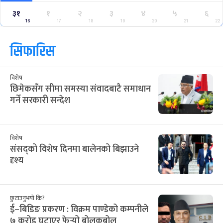
३१
१
२
३
४
५
६
16
17
18
19
20
21
22
सिफारिस
विशेष
छिमेकसँग सीमा समस्या संवादबाटै समाधान
गर्ने सरकारी सन्देश
विशेष
संसद्को विशेष दिनमा बालेनको बिझाउने
दृश्य
छुटाउनुभयो कि?
ई–बिडिङ प्रकरण : विक्रम पाण्डेको कम्पनीले
७ करोड घटाएर फेर्‍यो बोलकबोल