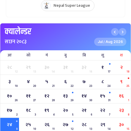
Nepal Super League
क्यालेन्डर
साउन २०८३
Jul
Aug 2026
/
आ
सो
मं
बु
बि
शु
श
२८
२९
३०
३१
३२
१
२
12
13
14
15
16
17
18
३
४
५
६
७
८
९
19
20
21
22
23
24
25
१०
११
१२
१३
१४
१५
१६
26
27
28
29
30
31
1
१७
१८
१९
२०
२१
२२
२३
2
3
4
5
6
7
8
२४
२५
२६
२७
२८
२९
३०
9
10
11
12
13
14
15