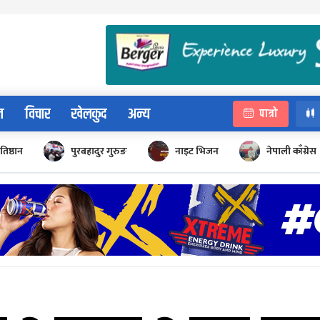
न
विचार
खेलकुद
अन्य
पात्रो
रतिष्ठान
पुरबहादुर गुरुङ
नाइट भिजन
नेपाली काँग्रेस