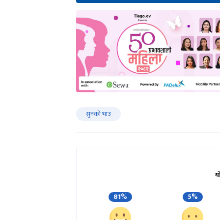
सुनको भाउ
य
81%
5%