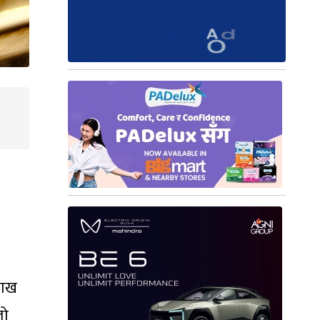
लाख
लो