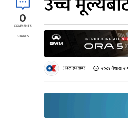
उच्च मूल्यब
0
COMMENTS
SHARES
अनलाइनखबर
२०८१ वैशाख २ ग