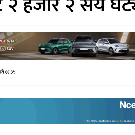
ाट २ हजार २ सय घट्
ते ११:३५