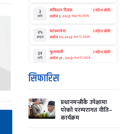
संविधान दिवस
१ महिना बाँकी
३
-
असोज ३, २०८३
Sep 19, 2026
शनि
घटस्थापना
२ महिना बाँकी
२५
-
असोज २५, २०८३
Oct 11, 2026
आइत
फूलपाती
२ महिना बाँकी
३१
-
असोज ३१ , २०८३
Oct 17, 2026
शनि
कार्तिक सङ्क्रान्ति
२ महिना बाँकी
१
सिफारिस
-
कार्तिक १, २०८३
Oct 18, 2026
आइत
महानवमी
२ महिना बाँकी
३
-
कार्तिक ३, २०८३
Oct 20, 2026
मंगल
प्रधानमन्त्रीकै उपेक्षामा
परेको परम्परागत नीति–
विजयादशमी
२ महिना बाँकी
४
कार्यक्रम
-
कार्तिक ४, २०८३
Oct 21, 2026
बुध