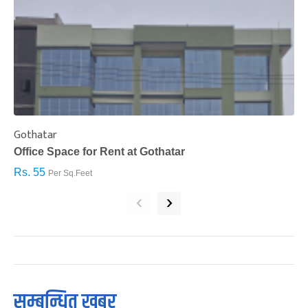
Gothatar
S
Office Space for Rent at Gothatar
H
Rs. 55
R
Per Sq.Feet
‹
›
सम्बन्धित खबर