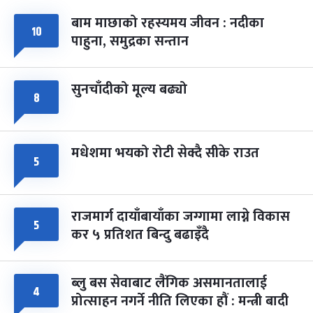
बाम माछाको रहस्यमय जीवन : नदीका
१०
फागुपूर्णिमा
७ महिना बाँकी
८
पाहुना, समुद्रका सन्तान
-
चैत्र ८, २०८३
Mar 22, 2027
सोम
सुनचाँदीको मूल्य बढ्यो
८
मधेशमा भयको रोटी सेक्दै सीके राउत
५
राजमार्ग दायाँबायाँका जग्गामा लाग्ने विकास
५
कर ५ प्रतिशत बिन्दु बढाइँदै
ब्लु बस सेवाबाट लैंगिक असमानतालाई
४
प्रोत्साहन नगर्ने नीति लिएका हौं : मन्त्री बादी