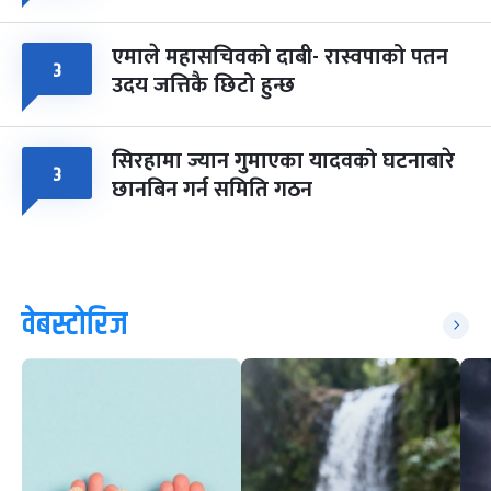
एमाले महासचिवको दाबी- रास्वपाको पतन
३
उदय जत्तिकै छिटो हुन्छ
सिरहामा ज्यान गुमाएका यादवको घटनाबारे
३
छानबिन गर्न समिति गठन
वेबस्टोरिज