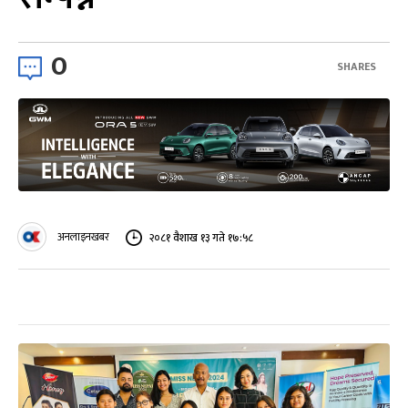
0
SHARES
अनलाइनखबर
२०८१ वैशाख १३ गते १७:५८