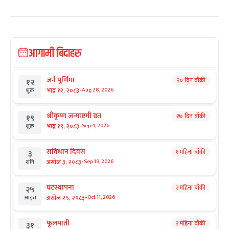
आगामी बिदाहरु
जनै पूर्णिमा
२० दिन बाँकी
१२
-
भाद्र १२, २०८३
Aug 28, 2026
शुक्र
श्रीकृष्ण जन्माष्टमी व्रत
२७ दिन बाँकी
१९
-
भाद्र १९, २०८३
Sep 4, 2026
शुक्र
संविधान दिवस
१ महिना बाँकी
३
-
असोज ३, २०८३
Sep 19, 2026
शनि
घटस्थापना
२ महिना बाँकी
२५
-
असोज २५, २०८३
Oct 11, 2026
आइत
फूलपाती
२ महिना बाँकी
३१