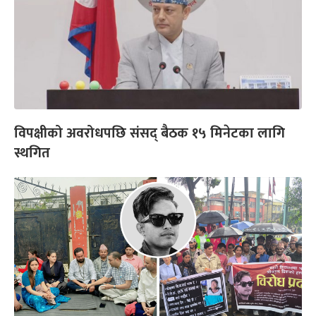
विपक्षीको अवरोधपछि संसद् बैठक १५ मिनेटका लागि
स्थगित