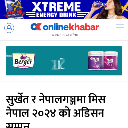
Skip
to
२३ साउन २०८३, शनिबार
content
सुर्खेत र नेपालगञ्जमा मिस
नेपाल २०२४ को अडिसन
सम्पन्न