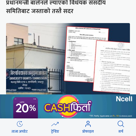
प्रधानमन्त्री बालेनले ल्याएको विधेयक संसदीय
समितिबाट जस्ताको तस्तै सदर
शैक्षिक क्रेडिट बैंक : विदेशमा अध्ययन पूरा नगरी फर्किए
नेपालमा निरन्तरता
ताजा अपडेट
ट्रेन्डिङ
प्रोफाइल
सर्च