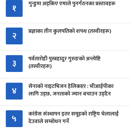
गुन्डुमा अड्किए एमाले पुनर्गठनका प्रस्तावहरू
१
प्रज्ञाका तीन कुलपतिको शपथ (तस्वीरहरू)
२
पर्वतारोही पुरबहादुर गुरुङको अन्त्येष्टि
३
(तस्वीरहरू)
सेनाको नाइटभिजन हेलिकप्टर : भीआईपीका
४
लागि उड्छ, जनताको ज्यान बचाउन उड्दैन
कांग्रेस संस्थापन इतर समूहको राष्ट्रिय भेलालाई
५
देउवाले सम्बोधन गर्ने