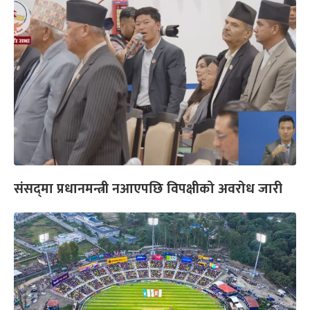
संसद्‌मा प्रधानमन्त्री नआएपछि विपक्षीको अवरोध जारी