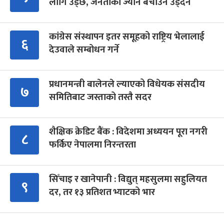
लागि उड्छ, जनताको ज्यान बचाउन उड्दैन
कांग्रेस संस्थापन इतर समूहको राष्ट्रिय भेलालाई
६
देउवाले सम्बोधन गर्ने
प्रधानमन्त्री बालेनले ल्याएको विधेयक संसदीय
७
समितिबाट जस्ताको तस्तै सदर
शैक्षिक क्रेडिट बैंक : विदेशमा अध्ययन पूरा नगरी
८
फर्किए नेपालमा निरन्तरता
सिँचाइ र खानेपानी : विद्युत् महसुलमा सहुलियत
९
दर, तर १३ प्रतिशत भ्याटको भार