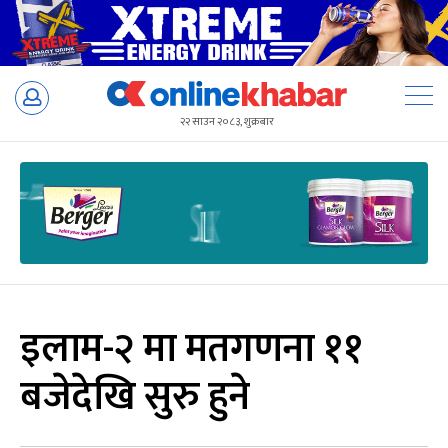
Skip
to
२२ साउन २०८३, शुक्रबार
content
इलाम-२ मा मतगणना ११
बजेदेखि सुरु हुने