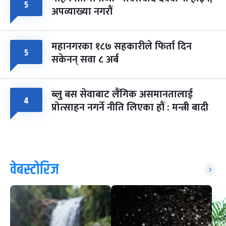
५
अपव्याख्या नगरौं
महानगरका १८७ सहकारीले फिर्ता दिन
५
सकेनन् सवा ८ अर्ब
ब्लु बस सेवाबाट लैंगिक असमानतालाई
४
प्रोत्साहन नगर्ने नीति लिएका हौं : मन्त्री बादी
वेबस्टोरिज