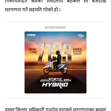
निकायसहित बसेको सर्वदलीय बैठकले ११ बजेदेखि
मतगणना गर्ने सहमति गरेको हो ।
प्रमुख जिल्ला अधिकारी इन्द्रदेव यादवले मतगणनाका क्रममा