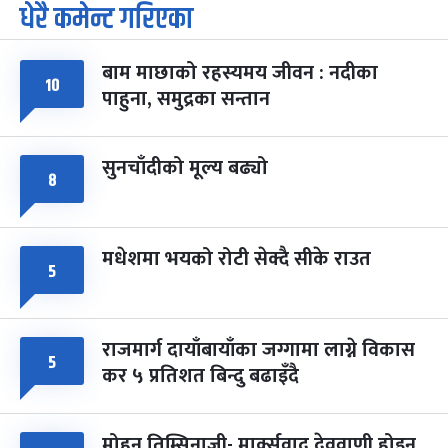
धेरै कमेन्ट गरिएका
पूर्णिमा व्रत
७ महिना बाँकी
७
-
चैत्र ७, २०८३
Mar 21, 2027
आइत
बाम माछाको रहस्यमय जीवन : नदीका
फागुपूर्णिमा
७ महिना बाँकी
८
१०
पाहुना, समुद्रका सन्तान
-
चैत्र ८, २०८३
Mar 22, 2027
सोम
सुनचाँदीको मूल्य बढ्यो
८
मधेशमा भयको रोटी सेक्दै सीके राउत
५
राजमार्ग दायाँबायाँका जग्गामा लाग्ने विकास
५
कर ५ प्रतिशत बिन्दु बढाइँदै
मोहन तिम्सिनाजी- मार्क्सवाद देववाणी होइन,