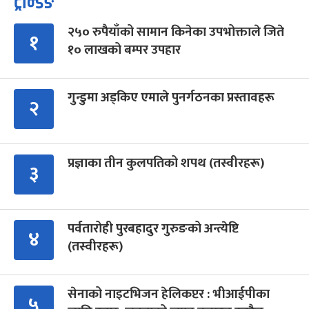
ट्रेन्डिङ
२५० रुपैयाँको सामान किनेका उपभोक्ताले जिते
१
१० लाखको बम्पर उपहार
गुन्डुमा अड्किए एमाले पुनर्गठनका प्रस्तावहरू
२
प्रज्ञाका तीन कुलपतिको शपथ (तस्वीरहरू)
३
पर्वतारोही पुरबहादुर गुरुङको अन्त्येष्टि
४
(तस्वीरहरू)
सेनाको नाइटभिजन हेलिकप्टर : भीआईपीका
५