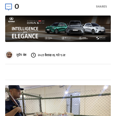
0
SHARES
सुदीप श्रेष्ठ
२०८१ वैशाख १६ गते ९:२१