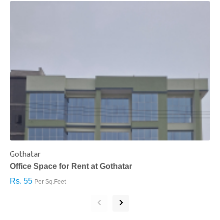
Gothatar
S
Office Space for Rent at Gothatar
H
Rs. 55
R
Per Sq.Feet
‹
›