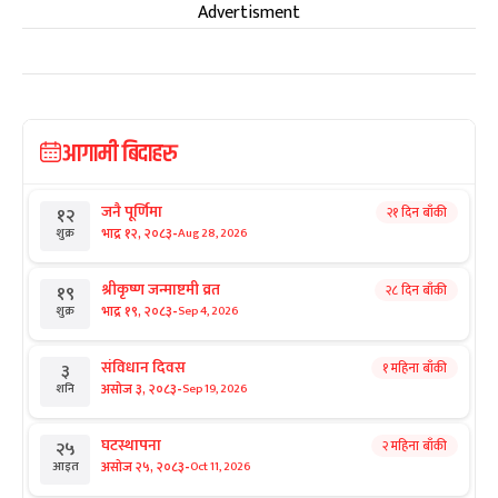
Advertisment
आगामी बिदाहरु
जनै पूर्णिमा
२१ दिन बाँकी
१२
-
भाद्र १२, २०८३
Aug 28, 2026
शुक्र
श्रीकृष्ण जन्माष्टमी व्रत
२८ दिन बाँकी
१९
-
भाद्र १९, २०८३
Sep 4, 2026
शुक्र
संविधान दिवस
१ महिना बाँकी
३
-
असोज ३, २०८३
Sep 19, 2026
शनि
घटस्थापना
२ महिना बाँकी
२५
-
असोज २५, २०८३
Oct 11, 2026
आइत