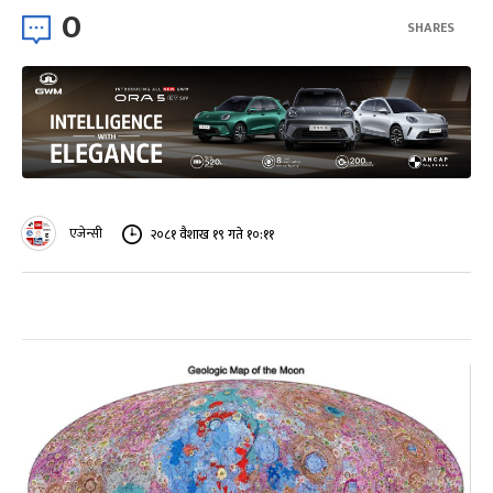
0
SHARES
एजेन्सी
२०८१ वैशाख १९ गते १०:११