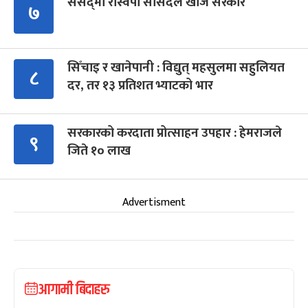
संसद्‍मा रास्वपा सांसदले खोजे सरकार
७
सिँचाइ र खानेपानी : विद्युत् महसुलमा सहुलियत
८
दर, तर १३ प्रतिशत भ्याटको भार
सरकारको करदाता प्रोत्साहन उपहार : हेमराजले
९
जिते १० लाख
Advertisment
आगामी बिदाहरु