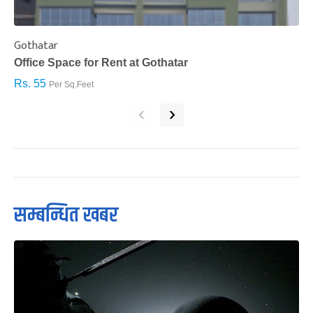
Gothatar
S
Office Space for Rent at Gothatar
H
Rs. 55
R
Per Sq.Feet
‹
›
सम्बन्धित खबर