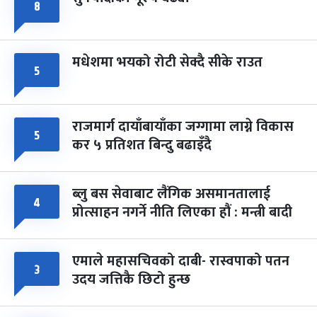
८
मधेशमा भयको रोटी सेक्दै सीके राउत
५
राजमार्ग दायाँबायाँका जग्गामा लाग्ने विकास
५
कर ५ प्रतिशत बिन्दु बढाइँदै
ब्लु बस सेवाबाट लैंगिक असमानतालाई
४
प्रोत्साहन नगर्ने नीति लिएका हौं : मन्त्री बादी
एमाले महासचिवको दाबी- रास्वपाको पतन
३
उदय जत्तिकै छिटो हुन्छ