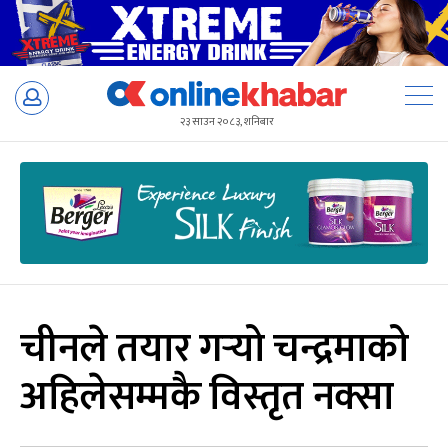
Skip
to
२३ साउन २०८३, शनिबार
content
चीनले तयार गर्‍यो चन्द्रमाको
अहिलेसम्मकै विस्तृत नक्सा