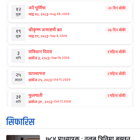
जनै पूर्णिमा
२० दिन बाँकी
१२
-
भाद्र १२, २०८३
Aug 28, 2026
शुक्र
श्रीकृष्ण जन्माष्टमी व्रत
२७ दिन बाँकी
१९
-
भाद्र १९, २०८३
Sep 4, 2026
शुक्र
संविधान दिवस
१ महिना बाँकी
३
-
असोज ३, २०८३
Sep 19, 2026
शनि
घटस्थापना
२ महिना बाँकी
२५
-
असोज २५, २०८३
Oct 11, 2026
आइत
फूलपाती
२ महिना बाँकी
३१
-
असोज ३१ , २०८३
Oct 17, 2026
शनि
कार्तिक सङ्क्रान्ति
२ महिना बाँकी
१
सिफारिस
-
कार्तिक १, २०८३
Oct 18, 2026
आइत
७८४ प्राध्यापक : तलब त्रिविमा बुझ्छन्,
महानवमी
२ महिना बाँकी