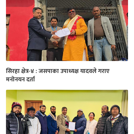
सिरहा क्षेत्र-४ : जसपाका उपाध्यक्ष यादवले गराए
मनोनयन दर्ता