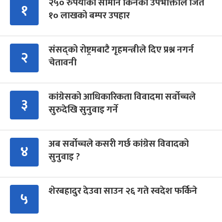
२५० रुपैयाँको सामान किनेका उपभोक्ताले जिते
१
१० लाखको बम्पर उपहार
संसद्को रोष्ट्रमबाटै गृहमन्त्रीले दिए प्रश्न नगर्न
२
चेतावनी
कांग्रेसको आधिकारिकता विवादमा सर्वोच्चले
३
सुरुदेखि सुनुवाइ गर्ने
अब सर्वोच्चले कसरी गर्छ कांग्रेस विवादको
४
सुनुवाइ ?
शेरबहादुर देउवा साउन २६ गते स्वदेश फर्किने
५