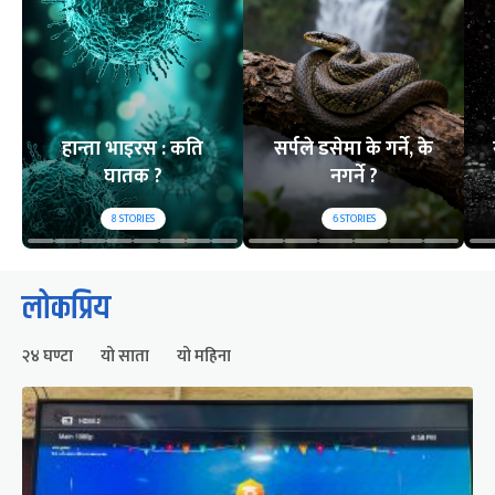
हान्ता भाइरस : कति
सर्पले डसेमा के गर्ने, के
घातक ?
नगर्ने ?
8
STORIES
6
STORIES
लोकप्रिय
२४ घण्टा
यो साता
यो महिना