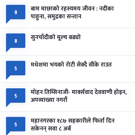
बाम माछाको रहस्यमय जीवन : नदीका
फागुपूर्णिमा
९
७ महिना बाँकी
८
पाहुना, समुद्रका सन्तान
-
चैत्र ८, २०८३
Mar 22, 2027
सोम
सुनचाँदीको मूल्य बढ्यो
८
मधेशमा भयको रोटी सेक्दै सीके राउत
५
मोहन तिम्सिनाजी- मार्क्सवाद देववाणी होइन,
५
अपव्याख्या नगरौं
महानगरका १८७ सहकारीले फिर्ता दिन
५
सकेनन् सवा ८ अर्ब