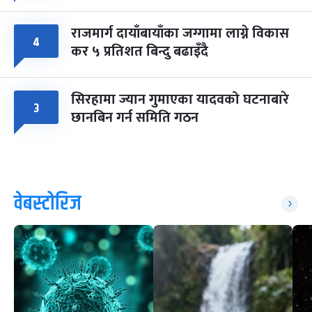
राजमार्ग दायाँबायाँका जग्गामा लाग्ने विकास
४
कर ५ प्रतिशत बिन्दु बढाइँदै
सिरहामा ज्यान गुमाएका यादवको घटनाबारे
३
छानबिन गर्न समिति गठन
वेबस्टोरिज