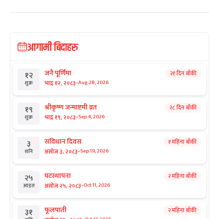
आगामी बिदाहरु
जनै पूर्णिमा
२१ दिन बाँकी
१२
-
भाद्र १२, २०८३
Aug 28, 2026
शुक्र
श्रीकृष्ण जन्माष्टमी व्रत
२८ दिन बाँकी
१९
-
भाद्र १९, २०८३
Sep 4, 2026
शुक्र
संविधान दिवस
१ महिना बाँकी
३
-
असोज ३, २०८३
Sep 19, 2026
शनि
घटस्थापना
२ महिना बाँकी
२५
-
असोज २५, २०८३
Oct 11, 2026
आइत
फूलपाती
२ महिना बाँकी
३१