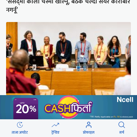
‘संसद्‍मा कालो चस्मा खोल्नू, बैठक चल्दा सेयर कारोबार
नगर्नू’
सुरक्षा रिपोर्ट : प्राज्ञिक आवरणमा तिब्बत पक्षीय भाष्य
निर्माणको योजना
ताजा अपडेट
ट्रेन्डिङ
प्रोफाइल
सर्च