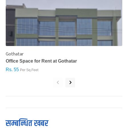
Gothatar
S
Office Space for Rent at Gothatar
H
Rs. 55
R
Per Sq.Feet
‹
›
सम्बन्धित खबर