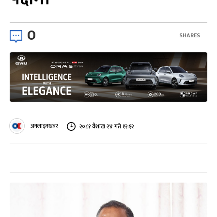
0
SHARES
अनलाइनखबर
२०८१ वैशाख २४ गते १२:१२