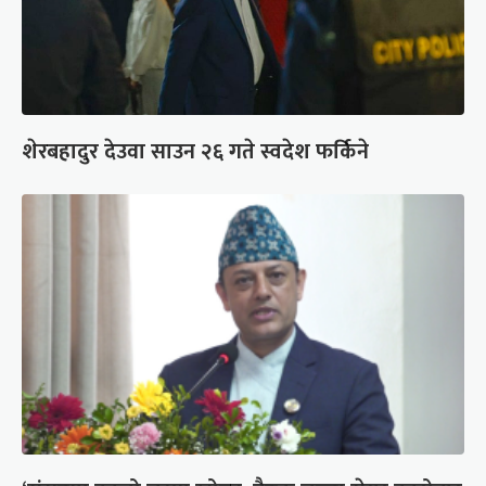
शेरबहादुर देउवा साउन २६ गते स्वदेश फर्किने