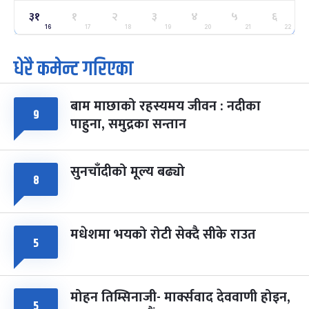
३१
१
२
३
४
५
६
ग्याल्पो ल्होसार
७ महिना बाँकी
२५
-
16
17
18
19
20
21
22
फाल्गुन २५, २०८३
Mar 9, 2027
मंगल
धेरै कमेन्ट गरिएका
पूर्णिमा व्रत
७ महिना बाँकी
७
-
चैत्र ७, २०८३
Mar 21, 2027
आइत
बाम माछाको रहस्यमय जीवन : नदीका
९
फागुपूर्णिमा
७ महिना बाँकी
८
पाहुना, समुद्रका सन्तान
-
चैत्र ८, २०८३
Mar 22, 2027
सोम
सुनचाँदीको मूल्य बढ्यो
८
मधेशमा भयको रोटी सेक्दै सीके राउत
५
मोहन तिम्सिनाजी- मार्क्सवाद देववाणी होइन,
५