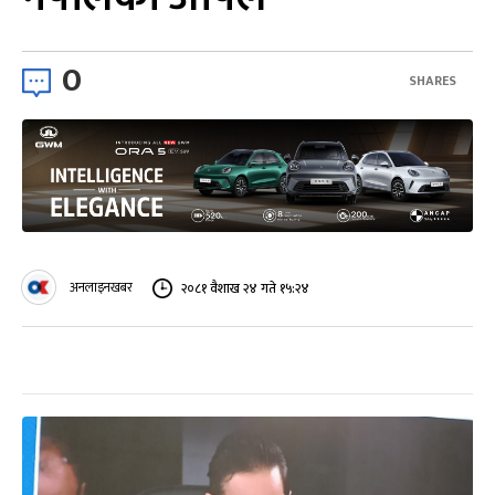
0
SHARES
अनलाइनखबर
२०८१ वैशाख २४ गते १५:२४