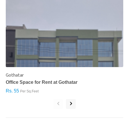
Gothatar
S
Office Space for Rent at Gothatar
H
Rs. 55
R
Per Sq.Feet
‹
›