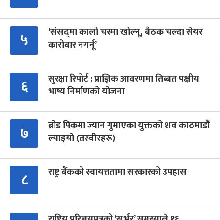
‘संसद्‍मा कालो चस्मा खोल्नू, बैठक चल्दा सेयर
५
कारोबार नगर्नू’
सुरक्षा रिपोर्ट : प्राज्ञिक आवरणमा तिब्बत पक्षीय
६
भाष्य निर्माणको योजना
ब्रोड पिकमा ज्यान गुमाएका युक्तको शव काठमाडौं
७
ल्याइयो (तस्वीरहरू)
राष्ट्र बैंकको स्वायत्ततामा सरकारको उपहास
८
राष्ट्रिय परिचयपत्रको ‘सर्भर’ समस्याले १६