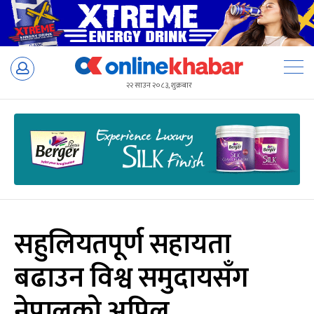
Skip
to
२२ साउन २०८३, शुक्रबार
content
सहुलियतपूर्ण सहायता
बढाउन विश्व समुदायसँग
नेपालको अपिल