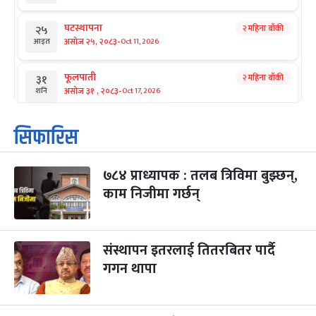
घटस्थापना
२ महिना बाँकी
२५
-
असोज २५, २०८३
Oct 11, 2026
आइत
फूलपाती
२ महिना बाँकी
३१
-
असोज ३१ , २०८३
Oct 17, 2026
शनि
कार्तिक सङ्क्रान्ति
२ महिना बाँकी
१
सिफारिस
-
कार्तिक १, २०८३
Oct 18, 2026
आइत
७८४ प्राध्यापक : तलब त्रिविमा बुझ्छन्,
महानवमी
२ महिना बाँकी
३
-
काम निजीमा गर्छन्
कार्तिक ३, २०८३
Oct 20, 2026
मंगल
विजयादशमी
२ महिना बाँकी
४
-
कार्तिक ४, २०८३
Oct 21, 2026
बुध
संस्थापन इतरलाई तितरबितर पार्दै
गगन थापा
पापा‌ङ्कुशा एकादशी व्रत
२ महिना बाँकी
५
-
कार्तिक ५, २०८३
Oct 22, 2026
बिहि