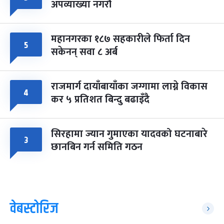
अपव्याख्या नगरौं
महानगरका १८७ सहकारीले फिर्ता दिन
५
सकेनन् सवा ८ अर्ब
राजमार्ग दायाँबायाँका जग्गामा लाग्ने विकास
४
कर ५ प्रतिशत बिन्दु बढाइँदै
सिरहामा ज्यान गुमाएका यादवको घटनाबारे
३
छानबिन गर्न समिति गठन
वेबस्टोरिज