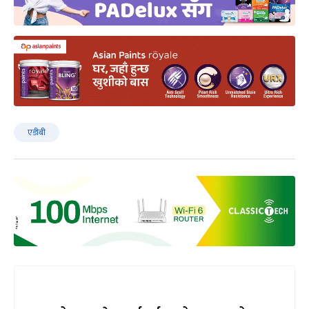
एडीबी