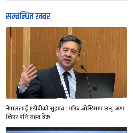
सम्बन्धित खबर
नेपाललाई एडीबीको सुझाव : गरिब जोखिममा छन्, ऋण
लिएर पनि राहत देऊ