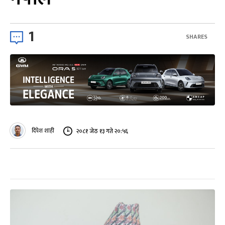
1
SHARES
दिपेश शाही
२०८१ जेठ १३ गते २०:५६