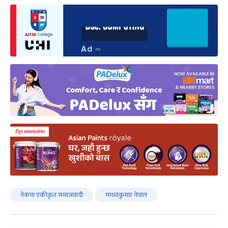
नेकपा एकीकृत समाजवादी
माधवकुमार नेपाल