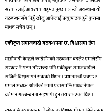
रास्वपाको २१ र अशोक राई नेतृत्वको जसपाको ७ सिटले
सरकारलाई आवश्यक बहुमत पुग्छ । त्यस्तो अवस्थामा यो
गठबन्धनसँग निहुँ खोज्नु आफैंलाई प्रत्युत्पादक हुने कुरामा
माधव सचेत छन् ।
एकीकृत समाजवादी गठबन्धनमा छ, विश्वासमा छैन
माओवादी केन्द्रले कांग्रेसँगको गठबन्धन बदलेर एमालेसँग
सरकार नै गठन गरिसक्दा पनि एकीकृत समाजवादीले
सजिलै विश्वास गर्न सकेको थिएन । प्रधानमन्त्री प्रचण्ड र
एमाले अध्यक्ष ओलीको लामो प्रयासपछि माधव नेपाल
वर्तमान गठबन्धनमा सहभागी हुन तयार भएका थिए ।
त्यसपछि ३० फागुनमा तेस्रोपटक विश्वासको मत लिने क्रममा