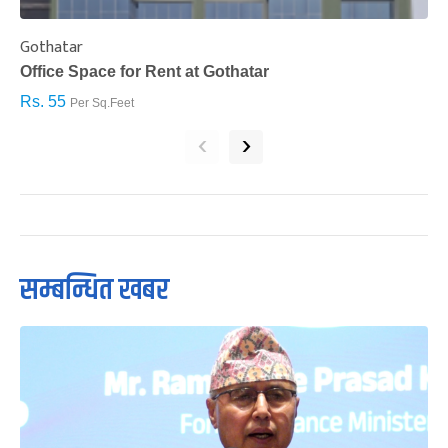
Gothatar
S
Office Space for Rent at Gothatar
H
Rs. 55
R
Per Sq.Feet
‹
›
सम्बन्धित खबर