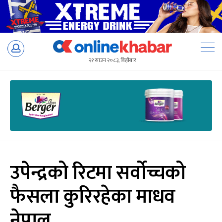
Skip
to
२१ साउन २०८३, बिहीबार
content
उपेन्द्रको रिटमा सर्वोच्चको
फैसला कुरिरहेका माधव
नेपाल