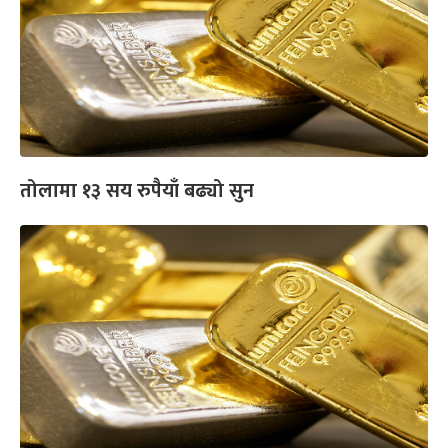
तोलामा १३ सय रुपैयाँ बढ्यो सुन