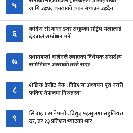
सेनाको नाइटभिजन हेलिकप्टर : भीआईपीका
५
लागि उड्छ, जनताको ज्यान बचाउन उड्दैन
कांग्रेस संस्थापन इतर समूहको राष्ट्रिय भेलालाई
६
देउवाले सम्बोधन गर्ने
प्रधानमन्त्री बालेनले ल्याएको विधेयक संसदीय
७
समितिबाट जस्ताको तस्तै सदर
शैक्षिक क्रेडिट बैंक : विदेशमा अध्ययन पूरा नगरी
८
फर्किए नेपालमा निरन्तरता
सिँचाइ र खानेपानी : विद्युत् महसुलमा सहुलियत
९
दर, तर १३ प्रतिशत भ्याटको भार