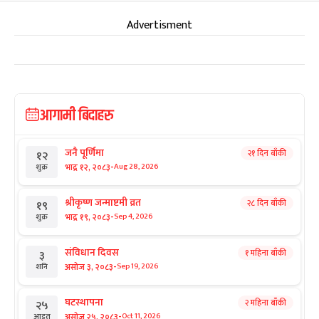
Advertisment
आगामी बिदाहरु
जनै पूर्णिमा
२१ दिन बाँकी
१२
-
भाद्र १२, २०८३
Aug 28, 2026
शुक्र
श्रीकृष्ण जन्माष्टमी व्रत
२८ दिन बाँकी
१९
-
भाद्र १९, २०८३
Sep 4, 2026
शुक्र
संविधान दिवस
१ महिना बाँकी
३
-
असोज ३, २०८३
Sep 19, 2026
शनि
घटस्थापना
२ महिना बाँकी
२५
-
असोज २५, २०८३
Oct 11, 2026
आइत