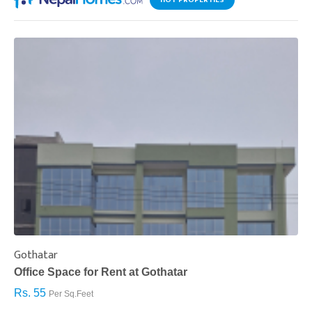
HOT PROPERTIES
Gothatar
S
Office Space for Rent at Gothatar
H
Rs. 55
R
Per Sq.Feet