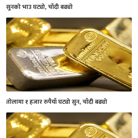
सुनको भाउ घट्यो, चाँदी बढ्यो
तोलामा १ हजार रुपैयाँ घट्यो सुन, चाँदी बढ्यो