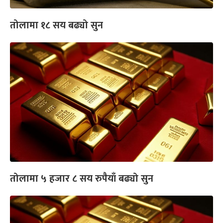
तोलामा १८ सय बढ्यो सुन
तोलामा ५ हजार ८ सय रुपैयाँ बढ्यो सुन