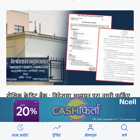
शैक्षिक क्रेडिट बैंक : विदेशमा अध्ययन पूरा नगरी फर्किए
नेपालमा निरन्तरता
छुटाउनुभयो कि ?
ताजा अपडेट
ट्रेन्डिङ
प्रोफाइल
सर्च