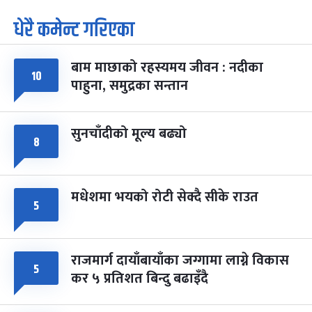
धेरै कमेन्ट गरिएका
पूर्णिमा व्रत
७ महिना बाँकी
७
-
चैत्र ७, २०८३
Mar 21, 2027
आइत
बाम माछाको रहस्यमय जीवन : नदीका
फागुपूर्णिमा
७ महिना बाँकी
८
१०
पाहुना, समुद्रका सन्तान
-
चैत्र ८, २०८३
Mar 22, 2027
सोम
सुनचाँदीको मूल्य बढ्यो
८
मधेशमा भयको रोटी सेक्दै सीके राउत
५
राजमार्ग दायाँबायाँका जग्गामा लाग्ने विकास
५
कर ५ प्रतिशत बिन्दु बढाइँदै