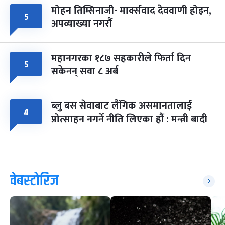
मोहन तिम्सिनाजी- मार्क्सवाद देववाणी होइन,
५
अपव्याख्या नगरौं
महानगरका १८७ सहकारीले फिर्ता दिन
५
सकेनन् सवा ८ अर्ब
ब्लु बस सेवाबाट लैंगिक असमानतालाई
४
प्रोत्साहन नगर्ने नीति लिएका हौं : मन्त्री बादी
वेबस्टोरिज