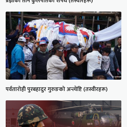
प्रज्ञाका तीन कुलपतिको शपथ (तस्वीरहरू)
पर्वतारोही पुरबहादुर गुरुङको अन्त्येष्टि (तस्वीरहरू)