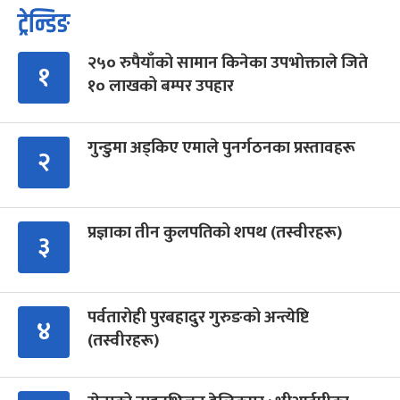
ट्रेन्डिङ
२५० रुपैयाँको सामान किनेका उपभोक्ताले जिते
१
१० लाखको बम्पर उपहार
गुन्डुमा अड्किए एमाले पुनर्गठनका प्रस्तावहरू
२
प्रज्ञाका तीन कुलपतिको शपथ (तस्वीरहरू)
३
पर्वतारोही पुरबहादुर गुरुङको अन्त्येष्टि
४
(तस्वीरहरू)