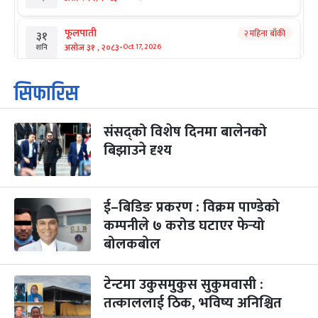
फूलपाती
२ महिना बाँकी
३१
-
असोज ३१ , २०८३
Oct 17, 2026
शनि
कार्तिक सङ्क्रान्ति
२ महिना बाँकी
१
सिफारिस
-
कार्तिक १, २०८३
Oct 18, 2026
आइत
संसद्को विशेष दिनमा बालेनको
महानवमी
२ महिना बाँकी
३
-
बिझाउने दृश्य
कार्तिक ३, २०८३
Oct 20, 2026
मंगल
विजयादशमी
२ महिना बाँकी
४
-
कार्तिक ४, २०८३
Oct 21, 2026
बुध
ई–बिडिङ प्रकरण : विक्रम पाण्डेको
कम्पनीले ७ करोड घटाएर फेर्‍यो
पापा‌ङ्कुशा एकादशी व्रत
२ महिना बाँकी
५
बोलकबोल
-
कार्तिक ५, २०८३
Oct 22, 2026
बिहि
टेन्टमा उकुसमुकुस सुकुमवासी :
कुकुर तिहार
३ महिना बाँकी
२२
-
कार्तिक २२, २०८३
Nov 8, 2026
आइत
तत्काललाई ठिक, भविष्य अनिश्चित