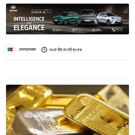
अनलाइनखबर
२०८१ जेठ १५ गते १०:४४