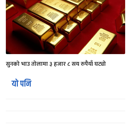
सुनको भाउ तोलामा ३ हजार ८ सय रुपैयाँ घट्यो
यो पनि