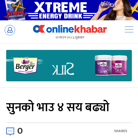
Skip
to
२२ साउन २०८३, शुक्रबार
content
सुनको भाउ ४ सय बढ्यो
0
SHARES