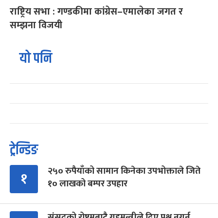
राष्ट्रिय सभा : गण्डकीमा कांग्रेस–एमालेका जगत र
सम्झना विजयी
यो पनि
ट्रेन्डिङ
२५० रुपैयाँको सामान किनेका उपभोक्ताले जिते
१
१० लाखको बम्पर उपहार
संसद्को रोष्ट्रमबाटै गृहमन्त्रीले दिए प्रश्न नगर्न