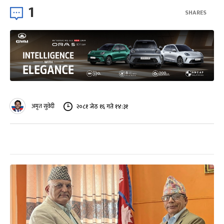
1
SHARES
अमृत सुवेदी
२०८१ जेठ १६ गते १४:३१