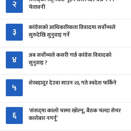
२
चेतावनी
कांग्रेसको आधिकारिकता विवादमा सर्वोच्चले
३
सुरुदेखि सुनुवाइ गर्ने
अब सर्वोच्चले कसरी गर्छ कांग्रेस विवादको
४
सुनुवाइ ?
शेरबहादुर देउवा साउन २६ गते स्वदेश फर्किने
५
‘संसद्‍मा कालो चस्मा खोल्नू, बैठक चल्दा सेयर
६
कारोबार नगर्नू’