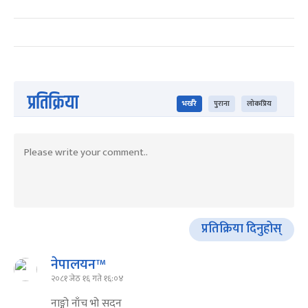
प्रतिक्रिया
भर्खरै
पुराना
लोकप्रिय
प्रतिक्रिया दिनुहोस्
नेपालयन™
२०८१ जेठ १६ गते १६:०४
नाङ्गो नाँच भो सदन