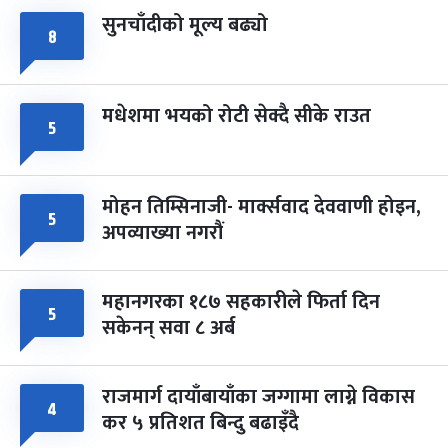
सुनचाँदीको मूल्य बढ्यो
८
मधेशमा भयको रोटी सेक्दै सीके राउत
५
मोहन तिम्सिनाजी- मार्क्सवाद देववाणी होइन,
५
अपव्याख्या नगरौं
महानगरका १८७ सहकारीले फिर्ता दिन
५
सकेनन् सवा ८ अर्ब
राजमार्ग दायाँबायाँका जग्गामा लाग्ने विकास
४
कर ५ प्रतिशत बिन्दु बढाइँदै