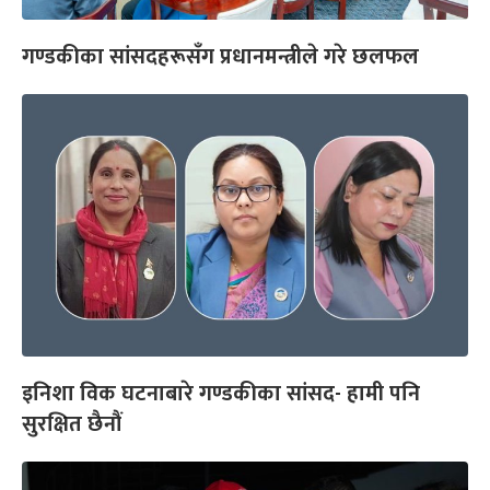
गण्डकीका सांसदहरूसँग प्रधानमन्त्रीले गरे छलफल
इनिशा विक घटनाबारे गण्डकीका सांसद- हामी पनि
सुरक्षित छैनौं