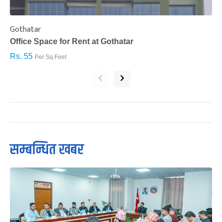
Gothatar
S
Office Space for Rent at Gothatar
H
Rs. 55
R
Per Sq.Feet
‹
›
सम्बन्धित खबर