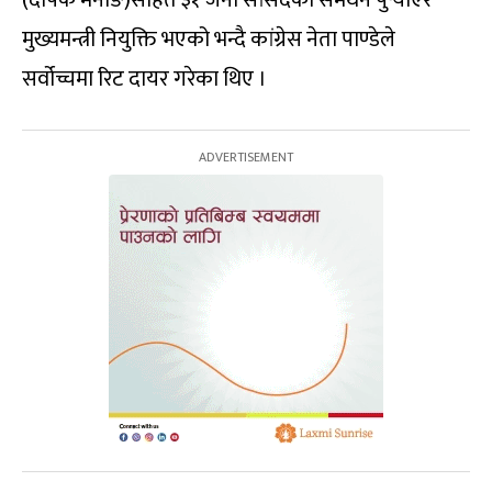
(दीपक मनाङे)सहित ३१ जना सांसदको समर्थन पुर्‍याएर
मुख्यमन्त्री नियुक्ति भएको भन्दै कांग्रेस नेता पाण्डेले
सर्वोच्चमा रिट दायर गरेका थिए ।