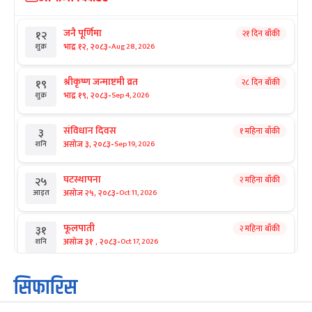
जनै पूर्णिमा
२१ दिन बाँकी
१२
-
भाद्र १२, २०८३
Aug 28, 2026
शुक्र
श्रीकृष्ण जन्माष्टमी व्रत
२८ दिन बाँकी
१९
-
भाद्र १९, २०८३
Sep 4, 2026
शुक्र
संविधान दिवस
१ महिना बाँकी
३
-
असोज ३, २०८३
Sep 19, 2026
शनि
घटस्थापना
२ महिना बाँकी
२५
-
असोज २५, २०८३
Oct 11, 2026
आइत
फूलपाती
२ महिना बाँकी
३१
-
असोज ३१ , २०८३
Oct 17, 2026
शनि
कार्तिक सङ्क्रान्ति
२ महिना बाँकी
१
सिफारिस
-
कार्तिक १, २०८३
Oct 18, 2026
आइत