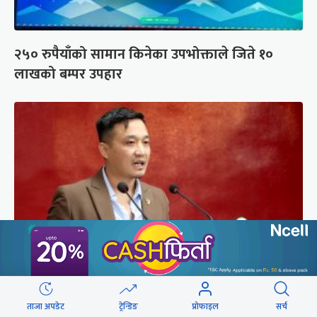
२५० रुपैयाँको सामान किनेका उपभोक्ताले जिते १०
लाखको बम्पर उपहार
संसद्को रोष्ट्रमबाटै गृहमन्त्रीले दिए प्रश्न नगर्न चेतावनी
ताजा अपडेट
ट्रेन्डिङ
प्रोफाइल
सर्च