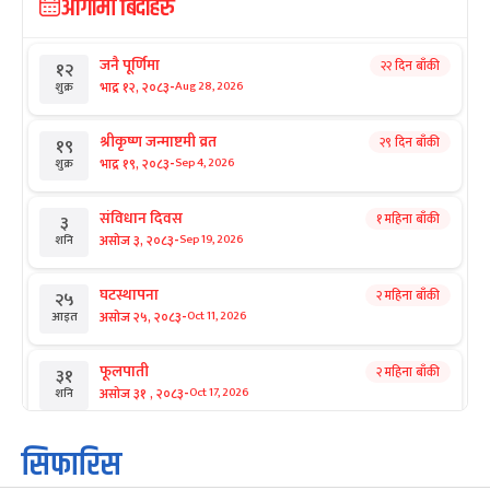
आगामी बिदाहरु
जनै पूर्णिमा
२२ दिन बाँकी
१२
-
भाद्र १२, २०८३
Aug 28, 2026
शुक्र
श्रीकृष्ण जन्माष्टमी व्रत
२९ दिन बाँकी
१९
-
भाद्र १९, २०८३
Sep 4, 2026
शुक्र
संविधान दिवस
१ महिना बाँकी
३
-
असोज ३, २०८३
Sep 19, 2026
शनि
घटस्थापना
२ महिना बाँकी
२५
-
असोज २५, २०८३
Oct 11, 2026
आइत
फूलपाती
२ महिना बाँकी
३१
-
असोज ३१ , २०८३
Oct 17, 2026
शनि
कार्तिक सङ्क्रान्ति
२ महिना बाँकी
१
सिफारिस
-
कार्तिक १, २०८३
Oct 18, 2026
आइत