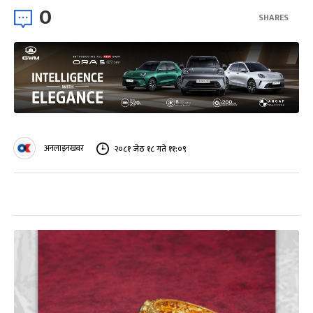
0
SHARES
अनलाइनखबर
२०८१ जेठ १८ गते ११:०९