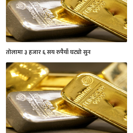
तोलामा ३ हजार ६ सय रुपैयाँ घट्यो सुन