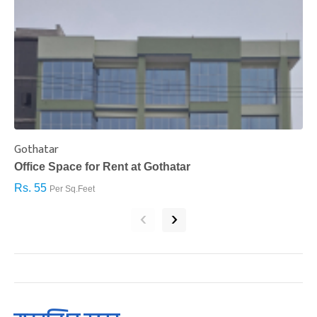
Gothatar
S
Office Space for Rent at Gothatar
H
Rs. 55
R
Per Sq.Feet
‹
›