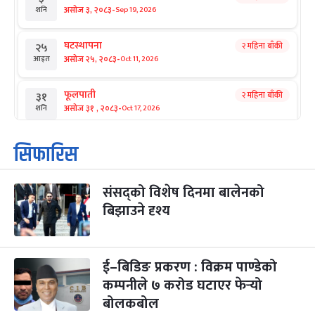
-
असोज ३, २०८३
Sep 19, 2026
शनि
घटस्थापना
२ महिना बाँकी
२५
-
असोज २५, २०८३
Oct 11, 2026
आइत
फूलपाती
२ महिना बाँकी
३१
-
असोज ३१ , २०८३
Oct 17, 2026
शनि
कार्तिक सङ्क्रान्ति
२ महिना बाँकी
१
सिफारिस
-
कार्तिक १, २०८३
Oct 18, 2026
आइत
संसद्को विशेष दिनमा बालेनको
महानवमी
२ महिना बाँकी
३
-
बिझाउने दृश्य
कार्तिक ३, २०८३
Oct 20, 2026
मंगल
विजयादशमी
२ महिना बाँकी
४
-
कार्तिक ४, २०८३
Oct 21, 2026
बुध
ई–बिडिङ प्रकरण : विक्रम पाण्डेको
कम्पनीले ७ करोड घटाएर फेर्‍यो
पापा‌ङ्कुशा एकादशी व्रत
२ महिना बाँकी
५
बोलकबोल
-
कार्तिक ५, २०८३
Oct 22, 2026
बिहि