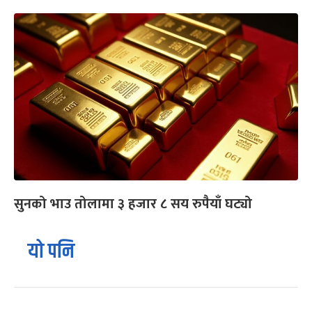
सुनको भाउ तोलामा ३ हजार ८ सय रुपैयाँ घट्यो
यो पनि