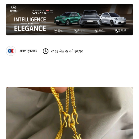
अनलाइनखबर
२०८१ जेठ २१ गते १०:५२