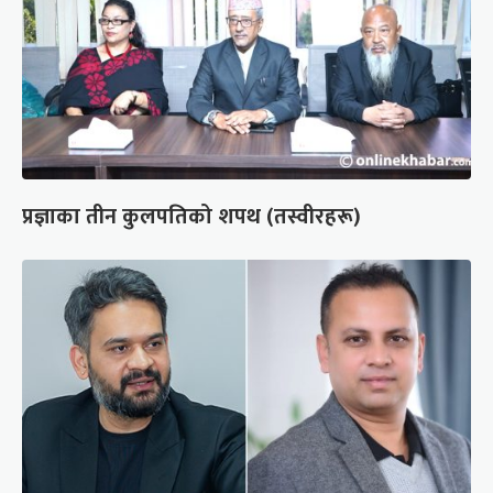
प्रज्ञाका तीन कुलपतिको शपथ (तस्वीरहरू)