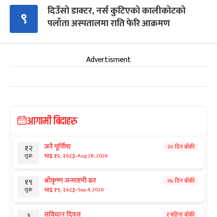
दिउँसो डाक्टर, नर्स कुटिएको कालीकोटको
९
पलाँता अस्पतालमा राति फेरि आक्रमण
Advertisment
आगामी बिदाहरु
जनै पूर्णिमा
२० दिन बाँकी
१२
-
भाद्र १२, २०८३
Aug 28, 2026
शुक्र
श्रीकृष्ण जन्माष्टमी व्रत
२७ दिन बाँकी
१९
-
भाद्र १९, २०८३
Sep 4, 2026
शुक्र
संविधान दिवस
१ महिना बाँकी
३