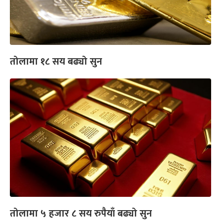
तोलामा १८ सय बढ्यो सुन
तोलामा ५ हजार ८ सय रुपैयाँ बढ्यो सुन