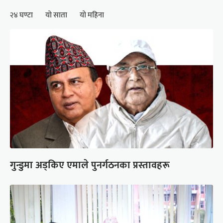
२४ घण्टा
यो साता
यो महिना
गुन्डुमा अड्किए एमाले पुनर्गठनका प्रस्तावहरू