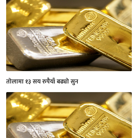
तोलामा १३ सय रुपैयाँ बढ्यो सुन