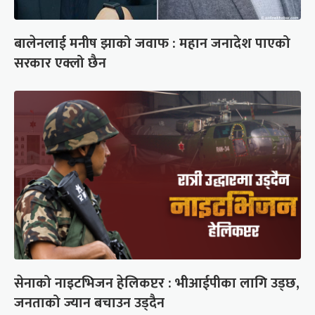
बालेनलाई मनीष झाको जवाफ : महान जनादेश पाएको
सरकार एक्लो छैन
सेनाको नाइटभिजन हेलिकप्टर : भीआईपीका लागि उड्छ,
जनताको ज्यान बचाउन उड्दैन