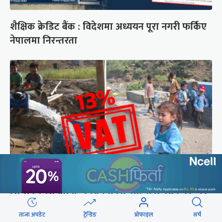
शैक्षिक क्रेडिट बैंक : विदेशमा अध्ययन पूरा नगरी फर्किए
नेपालमा निरन्तरता
सिँचाइ र खानेपानी : विद्युत् महसुलमा सहुलियत दर, तर
१३ प्रतिशत भ्याटको भार
ताजा अपडेट
ट्रेन्डिङ
प्रोफाइल
सर्च