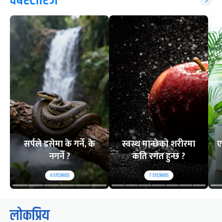
वेबस्टोरिज
सर्पले डसेमा के गर्ने, के
स्वस्थ मान्छेको शरीरमा
ए
नगर्ने ?
कति रगत हुन्छ ?
6
STORIES
7
STORIES
लोकप्रिय