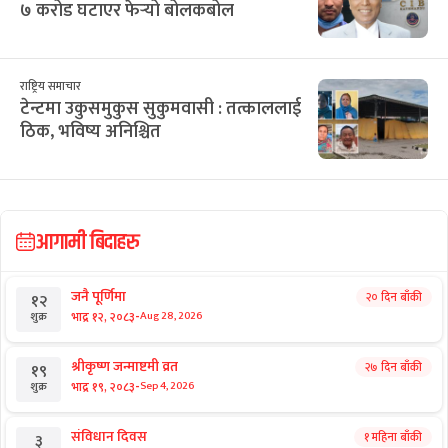
सिफारिस
विशेष
छिमेकसँग सीमा समस्या संवादबाटै समाधान
गर्ने सरकारी सन्देश
विशेष
संसद्को विशेष दिनमा बालेनको बिझाउने
दृश्य
छुटाउनुभयो कि?
ई–बिडिङ प्रकरण : विक्रम पाण्डेको कम्पनीले
७ करोड घटाएर फेर्‍यो बोलकबोल
राष्ट्रिय समाचार