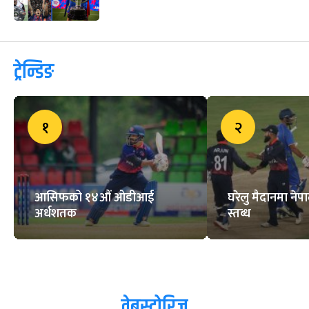
अहिलेसम्मकै ठूलो फिफा विश्वकप सुरु
हुन एक महिना बाँकी, थाहा पाउनुहोस्
सम्पूर्ण जानकारी
फुटबलर जन्माउने थलो बन्दै धनकुटाको
चौविसे
कान्सेलो बने चार युरोपियन देशको लिग
जित्ने पहिलो खेलाडी
ट्रेन्डिङ