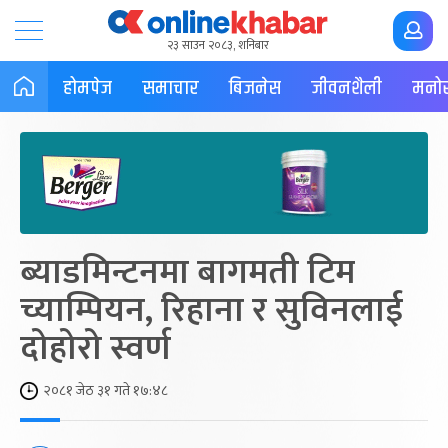
२३ साउन २०८३, शनिबार
होमपेज
समाचार
बिजनेस
जीवनशैली
मनोर
ब्याडमिन्टनमा बागमती टिम
च्याम्पियन, रिहाना र सुविनलाई
दोहोरो स्वर्ण
२०८१ जेठ ३१ गते १७:४८