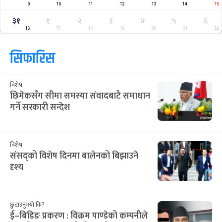
क्यालेन्डर
साउन २०८३
Jul
Aug 2026
/
आ
सो
मं
बु
बि
शु
श
२८
२९
३०
३१
३२
१
२
12
13
14
15
16
17
18
३
४
५
६
७
८
९
19
20
21
22
23
24
25
१०
११
१२
१३
१४
१५
१६
26
27
28
29
30
31
1
१७
१८
१९
२०
२१
२२
२३
2
3
4
5
6
7
8
२४
२५
२६
२७
२८
२९
३०
9
10
11
12
13
14
15
३१
१
२
३
४
५
६
16
17
18
19
20
21
22