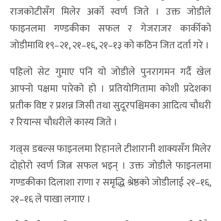
ब्वाइजतर्फको फाइनलमा लुम्बिनीका सुविन श्रेष्ठले
गण्डकीका सफल भुजेललाई २१–१७, २१–११ को सोझो
सेटमा पराजित गरे । यस्तै यही स्पर्धाको गल्र्सको फाइनलमा
बागमतीकी रिहाना शेरचनले कोशीकी निभा राईलाई २१–१०,
२१–१९ ले हराउँदै स्वर्ण जितिन् ।
यसैगरी ब्वाइज डबल्समा लुम्बिनीका सुविनले सुदेश
राजकोटीसँग मिलेर अर्को स्वर्ण जिते । उक्त जोडीले
फाइनलमा गण्डकीका सफल र गेजराजर कार्कीको
जोडीमाथि १९–२१, २१–१६, २१–१३ को कठिन जित दर्ता गरे ।