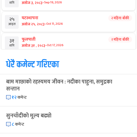
टेन्टमा उकुसमुकुस सुकुमवासी : तत्काललाई
ठिक, भविष्य अनिश्चित
आगामी बिदाहरु
जनै पूर्णिमा
२० दिन बाँकी
१२
-
भाद्र १२, २०८३
Aug 28, 2026
शुक्र
श्रीकृष्ण जन्माष्टमी व्रत
२७ दिन बाँकी
१९
-
भाद्र १९, २०८३
Sep 4, 2026
शुक्र
संविधान दिवस
१ महिना बाँकी
३
-
असोज ३, २०८३
Sep 19, 2026
शनि
घटस्थापना
२ महिना बाँकी
२५
-
असोज २५, २०८३
Oct 11, 2026
आइत