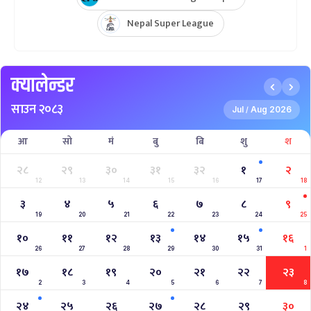
Nepal Super League 2025
INTERNATIONAL WOMENS CHAMPIONSHIP 2025
AAHA RARA Pokhara Gold Cup 2025
NPL- NEPAL PREMIER LEAGUE (2024)
West Indies A Tour to Nepal 2024
Nepal Tri-Nation T20I Series (2024)
2023–2027 ICC Cricket World Cup League 2
Nepal Vs Canada ODI Series
Aaha RARA Pokhara gold cup
Nepal Super League