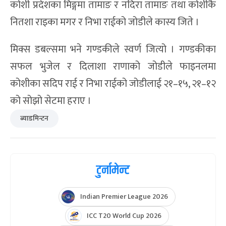
पहिलो सेट गुमाए पनि यो जोडीले पुनरागमन गर्दै खेल
आफ्नो पक्षमा पारेको हो । प्रतियोगितामा कोशी प्रदेशका
प्रतीक विष्ट र प्रशन्न जिसी तथा सुदूरपश्चिमका आदित्य चौधरी
र रियान्स चौधरीले कास्य जिते ।
गल्र्स डबल्स फाइनलमा रिहानले टीशारानी शाक्यसँग मिलेर
दोहोरो स्वर्ण जित्न सफल भइन् । उक्त जोडीले फाइनलमा
गण्डकीका दिलाशा राणा र समृद्धि श्रेष्ठको जोडीलाई २१–१६,
२१–१६ ले पाखा लगाए ।
कोशी प्रदेशका मिङ्गमा तामाङ र नदिरा तामाङ तथा कोशीकै
नितशा राइका मगर र निभा राईको जोडीले कास्य जिते ।
मिक्स डबल्समा भने गण्डकीले स्वर्ण जित्यो । गण्डकीका