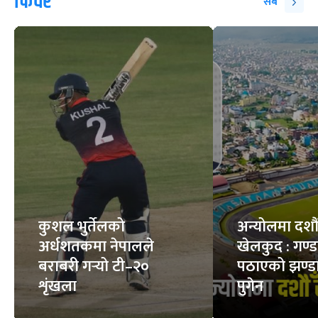
सर्पले डसेमा के गर्ने, के
स्वस्थ मान्छेको शरीरमा
नगर्ने ?
कति रगत हुन्छ ?
6
STORIES
7
STORIES
फिचर
सबै