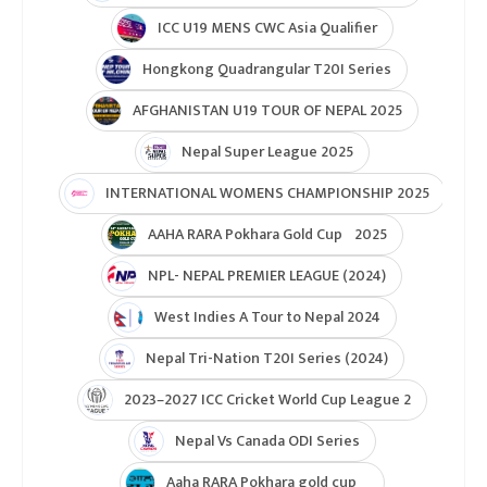
U19 Women\'s World Cup warmup
ICC Men T20 World Cup 2024
IPL 2024
Under Lights T20I Series 2026
ICC Womens T20 World Cup Global Qualifier 2026
NPL- Nepal Premier League 2025
ICC T20 World Cup Asia & East Asia-Pacific Qualifier
ICC T20 World Cup Asia-EAP Qaulifier 2025
Unity Cup Nepal vs West Indies 2025
ICC Womens T20 World Cup Asia Qualifier
ICC U19 MENS CWC Asia Qualifier
Hongkong Quadrangular T20I Series
AFGHANISTAN U19 TOUR OF NEPAL 2025