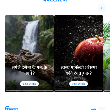
१
२
आसिफको १४औं ओडीआई
घरेलु मैदानमा नेप
अर्धशतक
स्तब्ध
वेबस्टोरिज