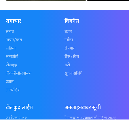
कुशल भुर्तेलको
अन्योलमा दशौँ र
अर्धशतकमा नेपालले
खेलकुद : गण्
बराबरी गर्‍यो टी–२०
पठाएको झण्डा
शृंखला
पुगेन
समाचार
विजनेस