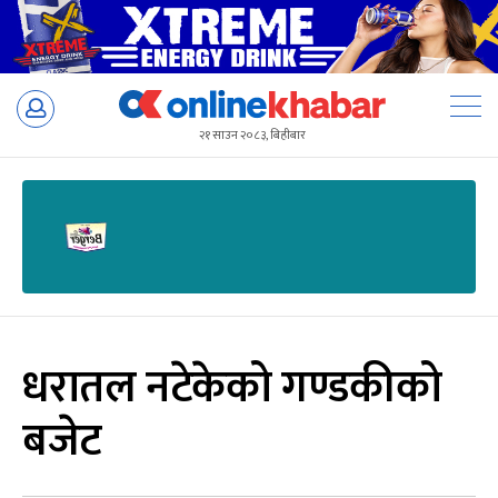
Skip
to
२१ साउन २०८३, बिहीबार
content
धरातल नटेकेको गण्डकीको
बजेट