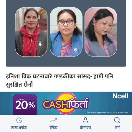
इनिशा विक घटनाबारे गण्डकीका सांसद- हामी पनि
सुरक्षित छैनौं
ताजा अपडेट
ट्रेन्डिङ
प्रोफाइल
सर्च