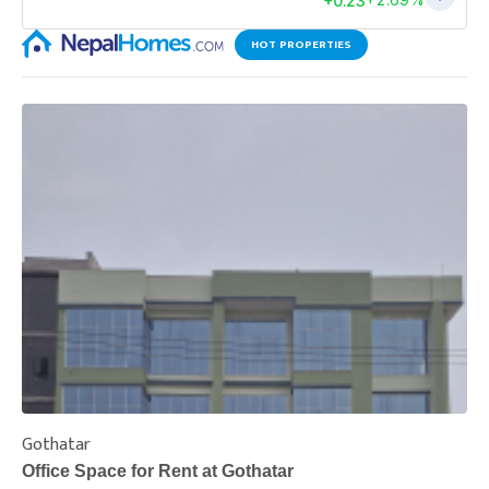
HOT PROPERTIES
Gothatar
S
Office Space for Rent at Gothatar
H