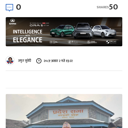
0
50
SHARES
अमृत सुवेदी
२०८१ असार २ गते १३:२२