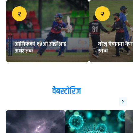
१
२
आसिफको १४औं ओडीआई
घरेलु मैदानमा नेप
अर्धशतक
स्तब्ध
वेबस्टोरिज