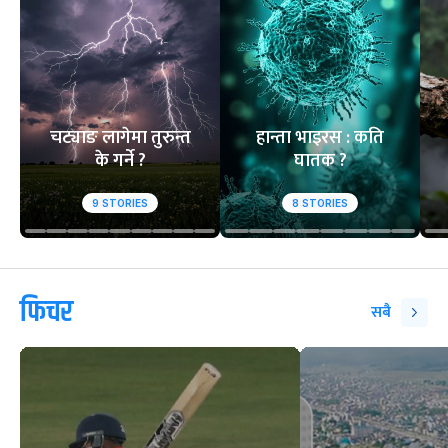
चट्याङ लागेमा तुरुन्त
हान्ता भाइरस : कति
के गर्ने ?
घातक ?
9
STORIES
8
STORIES
फिचर
सबै