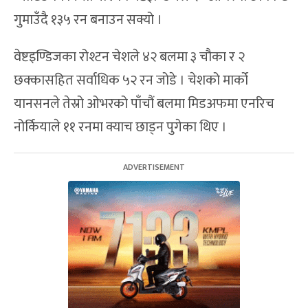
गुमाउँदै १३५ रन बनाउन सक्यो ।
वेष्टइण्डिजका रोश्टन चेशले ४२ बलमा ३ चौका र २
छक्कासहित सर्वाधिक ५२ रन जोडे । चेशको मार्को
यानसनले तेस्रो ओभरको पाँचौं बलमा मिडअफमा एनरिच
नोर्कियाले ११ रनमा क्याच छाड्न पुगेका थिए ।