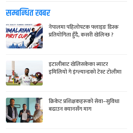
७
-
चैत्र ७, २०८३
Mar 21, 2027
आइत
सम्बन्धित खबर
फागुपूर्णिमा
७ महिना बाँकी
८
नेपालमा पहिलोपटक फ्लाइङ डिस्क
-
चैत्र ८, २०८३
Mar 22, 2027
सोम
प्रतियोगिता हुँदै, कसरी खेलिन्छ ?
इटालीबाट खेलिसकेका ब्याटर
इमिलियो गे इंग्ल्यान्डको टेस्ट टोलीमा
क्रिकेट प्रशिक्षकहरूको सेवा–सुविधा
बढाउन क्यानसँग माग