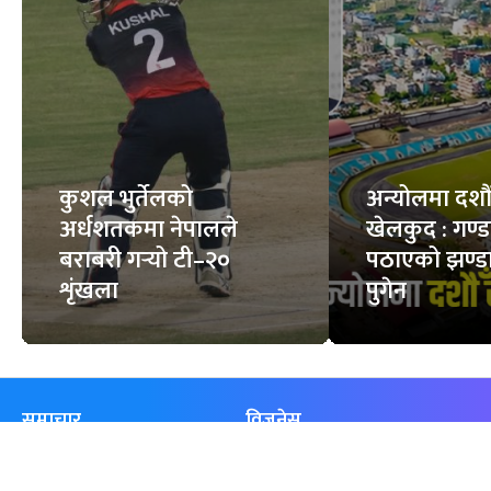
कुशल भुर्तेलको
अन्योलमा दशौँ र
अर्धशतकमा नेपालले
खेलकुद : गण्
बराबरी गर्‍यो टी–२०
पठाएको झण्डा
शृंखला
पुगेन
समाचार
विजनेस
समाज
बजार