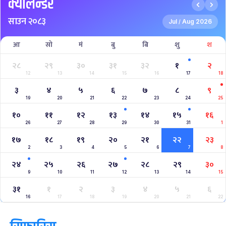
क्यालेन्डर
साउन २०८३
Jul
Aug 2026
/
आ
सो
मं
बु
बि
शु
श
२८
२९
३०
३१
३२
१
२
12
13
14
15
16
17
18
३
४
५
६
७
८
९
19
20
21
22
23
24
25
१०
११
१२
१३
१४
१५
१६
26
27
28
29
30
31
1
१७
१८
१९
२०
२१
२२
२३
2
3
4
5
6
7
8
२४
२५
२६
२७
२८
२९
३०
9
10
11
12
13
14
15
३१
१
२
३
४
५
६
16
17
18
19
20
21
22