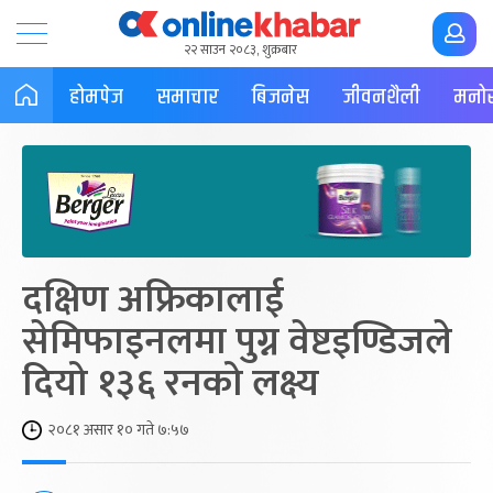
२२ साउन २०८३, शुक्रबार
होमपेज
समाचार
बिजनेस
जीवनशैली
मनोर
दक्षिण अफ्रिकालाई
सेमिफाइनलमा पुग्न वेष्टइण्डिजले
दियो १३६ रनको लक्ष्य
२०८१ असार १० गते ७:५७