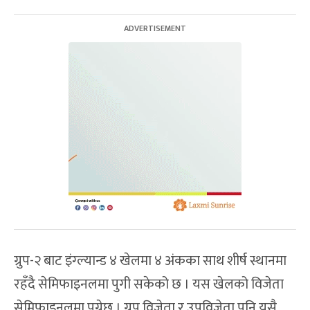
ग्रुप-२ बाट इंग्ल्यान्ड ४ खेलमा ४ अंकका साथ शीर्ष स्थानमा
रहँदै सेमिफाइनलमा पुगी सकेको छ । यस खेलको विजेता
सेमिफाइनलमा पुग्नेछ । ग्रुप विजेता र उपविजेता पनि यसै