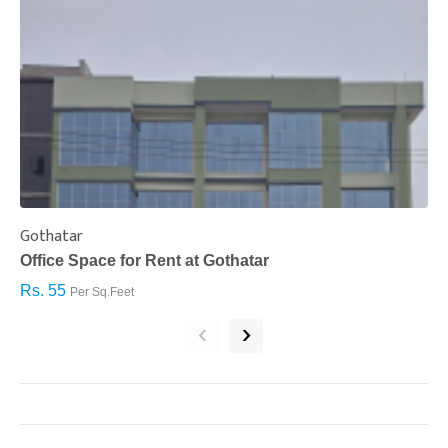
Gothatar
S
Office Space for Rent at Gothatar
H
Rs. 55
R
Per Sq.Feet
‹
›