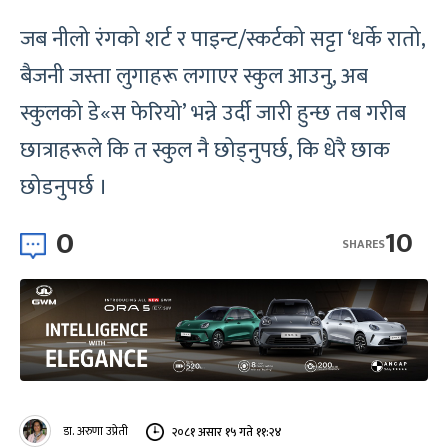
जब नीलो रंगको शर्ट र पाइन्ट/स्कर्टको सट्टा ‘धर्के रातो,
बैजनी जस्ता लुगाहरू लगाएर स्कुल आउनु, अब
स्कुलको डे«स फेरियो’ भन्ने उर्दी जारी हुन्छ तब गरीब
छात्राहरूले कि त स्कुल नै छोड्नुपर्छ, कि धेरै छाक
छोडनुपर्छ ।
0
10
SHARES
डा. अरुणा उप्रेती
२०८१ असार १५ गते ११:२४