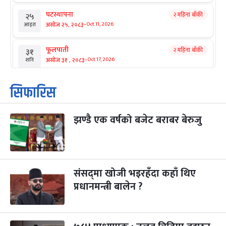
घटस्थापना
२ महिना बाँकी
२५
-
असोज २५, २०८३
Oct 11, 2026
आइत
फूलपाती
२ महिना बाँकी
३१
-
असोज ३१ , २०८३
Oct 17, 2026
शनि
कार्तिक सङ्क्रान्ति
२ महिना बाँकी
१
सिफारिस
-
कार्तिक १, २०८३
Oct 18, 2026
आइत
झण्डै एक वर्षको बजेट बराबर बेरुजु
महानवमी
२ महिना बाँकी
३
-
कार्तिक ३, २०८३
Oct 20, 2026
मंगल
विजयादशमी
२ महिना बाँकी
४
-
कार्तिक ४, २०८३
Oct 21, 2026
बुध
संसद्‌मा खोजी भइरहँदा कहाँ थिए
प्रधानमन्त्री बालेन ?
पापा‌ङ्कुशा एकादशी व्रत
२ महिना बाँकी
५
-
कार्तिक ५, २०८३
Oct 22, 2026
बिहि