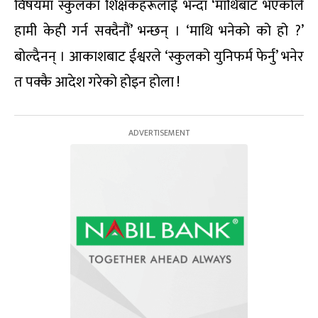
विषयमा स्कुलका शिक्षकहरूलाई भन्दा ‘माथिबाट भएकोले
हामी केही गर्न सक्दैनौं’ भन्छन् । ‘माथि भनेको को हो ?’
बोल्दैनन् । आकाशबाट ईश्वरले ‘स्कुलको युनिफर्म फेर्नु’ भनेर
त पक्कै आदेश गरेको होइन होला !