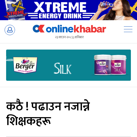
Skip
to
२३ साउन २०८३, शनिबार
content
कठै ! पढाउन नजान्ने
शिक्षकहरू