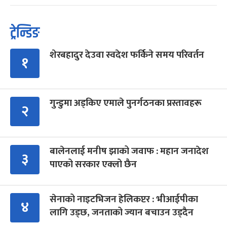
ट्रेन्डिङ
शेरबहादुर देउवा स्वदेश फर्किने समय परिवर्तन
१
गुन्डुमा अड्किए एमाले पुनर्गठनका प्रस्तावहरू
२
बालेनलाई मनीष झाको जवाफ : महान जनादेश
३
पाएको सरकार एक्लो छैन
सेनाको नाइटभिजन हेलिकप्टर : भीआईपीका
४
लागि उड्छ, जनताको ज्यान बचाउन उड्दैन