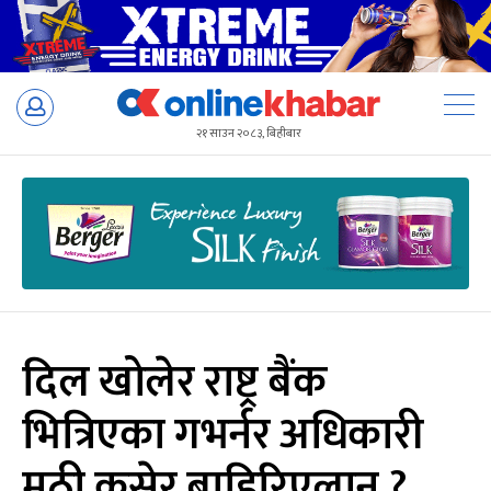
Skip
to
२१ साउन २०८३, बिहीबार
content
दिल खोलेर राष्ट्र बैंक
भित्रिएका गभर्नर अधिकारी
मुठी कसेर बाहिरिएलान् ?