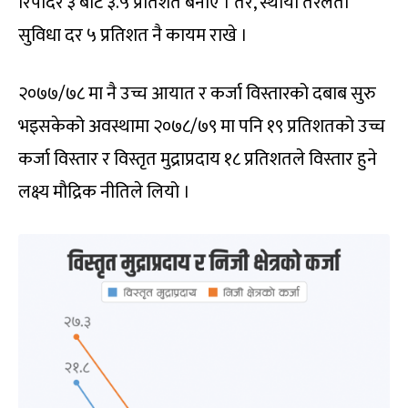
रिपोदर ३ बाट ३.५ प्रतिशत बनाए । तर, स्थायी तरलता
सुविधा दर ५ प्रतिशत नै कायम राखे ।
२०७७/७८ मा नै उच्च आयात र कर्जा विस्तारको दबाब सुरु
भइसकेको अवस्थामा २०७८/७९ मा पनि १९ प्रतिशतको उच्च
कर्जा विस्तार र विस्तृत मुद्राप्रदाय १८ प्रतिशतले विस्तार हुने
लक्ष्य मौद्रिक नीतिले लियो ।