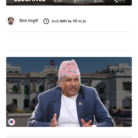
विजय पराजुली
२०८१ असार १७ गते २०:३५