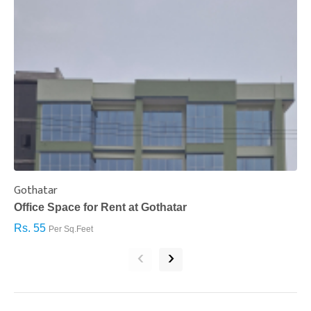
Gothatar
S
Office Space for Rent at Gothatar
H
Rs. 55
R
Per Sq.Feet
‹
›