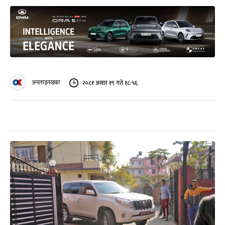
अनलाइनखबर
२०८१ असार १९ गते १८:५६