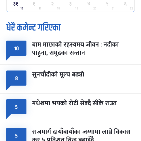
३१
ग्याल्पो ल्होसार
१
२
३
४
५
६
७ महिना बाँकी
२५
-
फाल्गुन २५, २०८३
Mar 9, 2027
मंगल
16
17
18
19
20
21
22
धेरै कमेन्ट गरिएका
पूर्णिमा व्रत
७ महिना बाँकी
७
-
चैत्र ७, २०८३
Mar 21, 2027
आइत
बाम माछाको रहस्यमय जीवन : नदीका
फागुपूर्णिमा
१०
७ महिना बाँकी
८
पाहुना, समुद्रका सन्तान
-
चैत्र ८, २०८३
Mar 22, 2027
सोम
सुनचाँदीको मूल्य बढ्यो
८
मधेशमा भयको रोटी सेक्दै सीके राउत
५
राजमार्ग दायाँबायाँका जग्गामा लाग्ने विकास
५
कर ५ प्रतिशत बिन्दु बढाइँदै