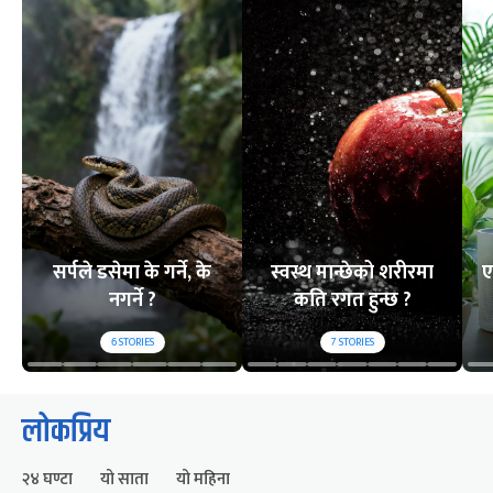
सर्पले डसेमा के गर्ने, के
स्वस्थ मान्छेको शरीरमा
ए
नगर्ने ?
कति रगत हुन्छ ?
6
STORIES
7
STORIES
लोकप्रिय
२४ घण्टा
यो साता
यो महिना