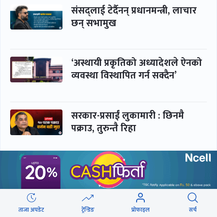
संसद्लाई टेर्दैनन् प्रधानमन्त्री, लाचार
छन् सभामुख
‘अस्थायी प्रकृतिको अध्यादेशले ऐनको
व्यवस्था विस्थापित गर्न सक्दैन’
सरकार-प्रसाईं लुकामारी : छिनमै
पक्राउ, तुरुन्तै रिहा
‘कामचलाउ’ नेतृत्वले थलियो स्वास्थ्य
क्षेत्र
ताजा अपडेट
ट्रेन्डिङ
प्रोफाइल
सर्च