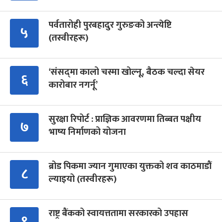
पर्वतारोही पुरबहादुर गुरुङको अन्त्येष्टि
५
(तस्वीरहरू)
‘संसद्‍मा कालो चस्मा खोल्नू, बैठक चल्दा सेयर
६
कारोबार नगर्नू’
सुरक्षा रिपोर्ट : प्राज्ञिक आवरणमा तिब्बत पक्षीय
७
भाष्य निर्माणको योजना
ब्रोड पिकमा ज्यान गुमाएका युक्तको शव काठमाडौं
८
ल्याइयो (तस्वीरहरू)
राष्ट्र बैंकको स्वायत्ततामा सरकारको उपहास
९