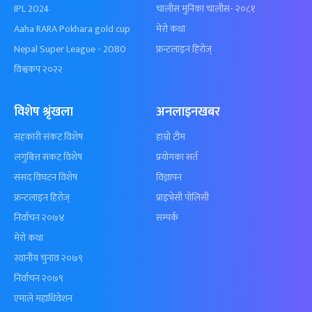
IPL 2024
चालीस मुनिका चालीस- २०८१
Aaha RARA Pokhara gold cup
मेरो कथा
Nepal Super League - 2080
फ्रन्टलाइन हिरोज्
विश्वकप २०२२
विशेष श्रृंखला
अनलाइनखबर
सहकारी संकट विशेष
हाम्रो टीम
लगुबित्त संकट विशेष
प्रयोगका सर्त
संसद विघटन विशेष
विज्ञापन
फ्रन्टलाइन हिरोज्
प्राइभेसी पोलिसी
निर्वाचन २०७४
सम्पर्क
मेरो कथा
स्थानीय चुनाव २०७९
निर्वाचन २०७९
एमाले महाधिवेशन