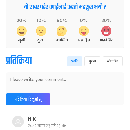
यो खबर पढेर तपाईलाई कस्तो महसुस भयो ?
20%
10%
50%
0%
20%
खुसी
दुःखी
अचम्मित
उत्साहित
आक्रोशित
प्रतिक्रिया
भर्खरै
पुराना
लोकप्रिय
प्रतिक्रिया दिनुहोस्
N K
२०८१ असार २३ गते १३:४७