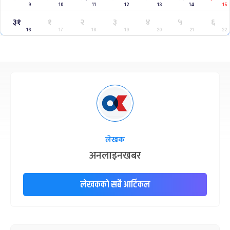
9
10
11
12
13
14
15
३१
१
२
३
४
५
६
16
17
18
19
20
21
22
लेखक
अनलाइनखबर
लेखकको सबै आर्टिकल