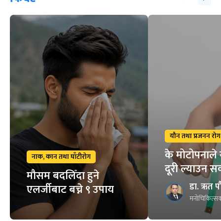
यौन तथा प्रजनन रोग
के मोटोपनाले 
नाक, कान तथा घाँटीरोग
दूरी ल्याउन स
मौसम बदलिँदा हुने
डा. ऋत प
एलर्जीबाट बच्ने ९ उपाय
मनोचिकित्सक