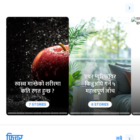
एयर प्युरिफायर
स्वस्थ मान्छेको शरीरमा
किन्नुअघि गर्ने ५
कति रगत हुन्छ ?
महत्त्वपूर्ण जाँच
7
STORIES
6
STORIES
फिचर
सबै