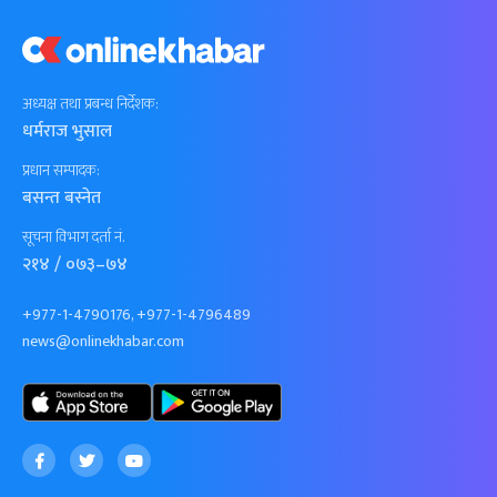
अध्यक्ष तथा प्रबन्ध निर्देशक:
धर्मराज भुसाल
प्रधान सम्पादक:
बसन्त बस्नेत
सूचना विभाग दर्ता नं.
२१४ / ०७३–७४
+977-1-4790176, +977-1-4796489
news@onlinekhabar.com