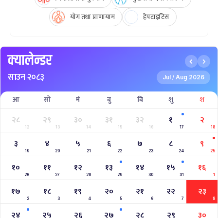
योग तथा प्राणायाम
हेपटाइटिस
क्यालेन्डर
साउन २०८३
Jul
Aug 2026
/
आ
सो
मं
बु
बि
शु
श
२८
२९
३०
३१
३२
१
२
12
13
14
15
16
17
18
३
४
५
६
७
८
९
19
20
21
22
23
24
25
१०
११
१२
१३
१४
१५
१६
26
27
28
29
30
31
1
१७
१८
१९
२०
२१
२२
२३
2
3
4
5
6
7
8
२४
२५
२६
२७
२८
२९
३०