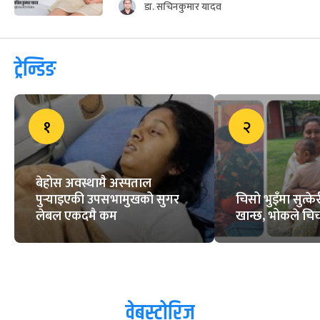
डा. सचिनकुमार यादव
ट्रेन्डिङ
१
२
बेहोस अवस्थामै अस्पताल
पुर्‍याइएकी उपसभामुखको सुगर
चिसो भुइँमा सुत्
लेबल एकदमै कम
खान्छ, भोकले चिच्
वेबस्टोरिज