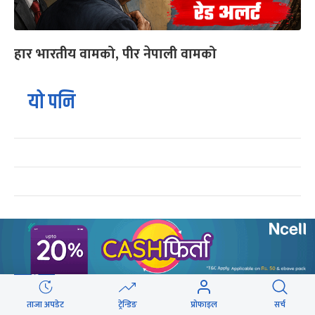
हार भारतीय वामको, पीर नेपाली वामको
यो पनि
ट्रेन्डिङ
शेरबहादुर देउवा स्वदेश फर्किने समय परिवर्तन
१
ताजा अपडेट
ट्रेन्डिङ
प्रोफाइल
सर्च