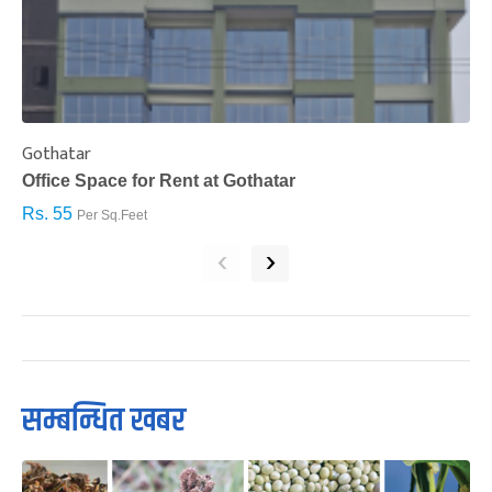
Gothatar
S
Office Space for Rent at Gothatar
H
Rs. 55
R
Per Sq.Feet
‹
›
सम्बन्धित खबर