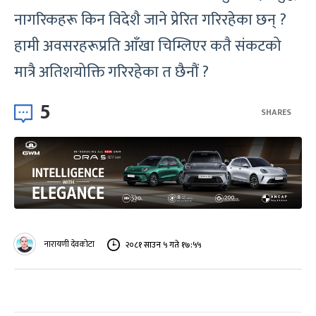
नागरिकहरू किन विदेशै जाने प्रेरित गरिरहेका छन् ?
हामी अवसरहरूप्रति आँखा चिम्लिएर कतै संकटको
मात्रै अतिशयोक्ति गरिरहेका त छैनौं ?
5
SHARES
नारायणी देवकोटा
२०८१ साउन ५ गते १७:५५