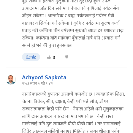
बुन्न सकेमा। हराभरा मुलुकमा माटो सुहाउँदो कृषि उपज
उत्पादनमा जोड दिन सकेमा । नेपालको कृषिलाई पर्यटनसँग
जोड्न सकेमा । आन्तरिक र बाह्य पर्यटकलाई पर्यटन मैत्री
वातावरण सिर्जना गर्न सकेमा । कृषि र पर्यटनमा सुलभ कर्जा
प्रवाह गरी कम्तिमा तीन वर्षसम्म सुरुको ब्याज दर यथावत राख्न
सकेमा। कम्तिमा यति माथिका बुँदालाई मात्रै पनि अभ्यास गर्न
सक्ने हो भने धेरै कुरा हुनसक्छ।
Reply
3
Achyoot Sapkota
२०८१ साउन ५ गते ९:४२
नागरिकहरुको गुणस्तर असाध्यै कमजोर छ । व्यवहारिक शिक्षा,
चेतना, विवेक, सीप, दक्षता, केही गरौ भन्ने सोच, जाँगर,
सकारात्मकता केही पनि छैन । नेपाल अहिले धनी मुलुकहरुका
लागि दास उत्पादन कारखाना मात्र भएको छ । केही राम्रा
मान्छेलाई पनि दुष्ट समाजले घोची घोची मार्छ । तर समाजलाई
जितेर आत्मबल बलियो बनाएर मिहिनेत र लगनशीलता पूर्वक