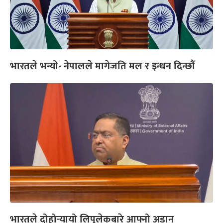
भारतले भन्यो- नेपालले मागेजति मल र इन्धन दिन्छौं
भारतले दोहोर्‍यायो लिपुलेकबारे आफ्नो अडान