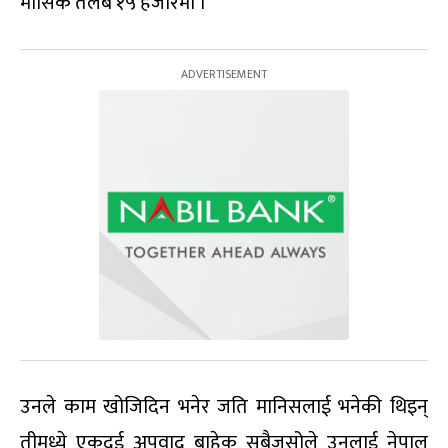
मासिक तलब १५ हजारमा ।
उनले काम खोजिदिन भनेर जति मानिसलाई भनेकी थिइन्
तीमध्ये एकदुई अपवाद बाहेक सबैजसोले उनलाई नेपाल