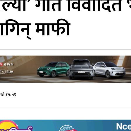
पोल्यो’ गीत विवादि
मागिन् माफी
गते १५:५९