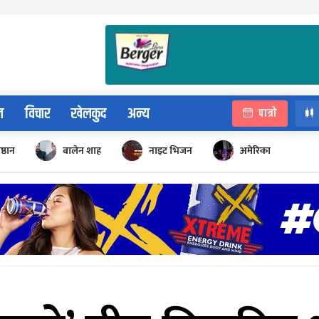
न
विचार
खेलकुद
अन्य
पात्रो
िष्ठान
बालेन शाह
नाइट भिजन
अमेरिका