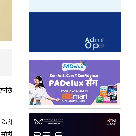
भएपछि
 केही
 सोही