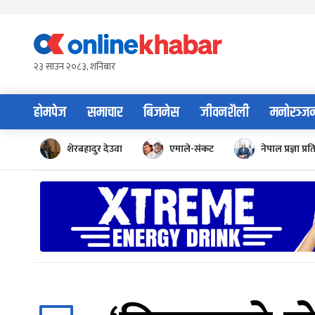
Skip
to
content
२३ साउन २०८३, शनिबार
होमपेज
समाचार
बिजनेस
जीवनशैली
मनोरञ्ज
शेरबहादुर देउवा
एमाले-संकट
नेपाल प्रज्ञा प्रत