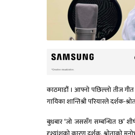
काठमाडौं । आफ्नो पछिल्लो तीज गीत
गायिका शान्तिश्री परियारले दर्शक-श्र
बुधबार ‘जो जससँग सम्बन्धित छ’ शीर्ष
दृश्यांशको कारण दर्शक, श्रोताको मनो