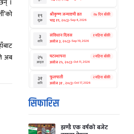
छन् ।
शी’को
श्रीकृष्ण जन्माष्टमी व्रत
२७ दिन बाँकी
१९
-
भाद्र १९, २०८३
Sep 4, 2026
शुक्र
।
संविधान दिवस
१ महिना बाँकी
३
-
असोज ३, २०८३
Sep 19, 2026
शनि
हाँबाट
ले अब
घटस्थापना
२ महिना बाँकी
२५
-
असोज २५, २०८३
Oct 11, 2026
आइत
फूलपाती
२ महिना बाँकी
३१
-
असोज ३१ , २०८३
Oct 17, 2026
शनि
कार्तिक सङ्क्रान्ति
२ महिना बाँकी
१
सिफारिस
-
कार्तिक १, २०८३
Oct 18, 2026
आइत
महानवमी
२ महिना बाँकी
३
-
कार्तिक ३, २०८३
Oct 20, 2026
मंगल
झण्डै एक वर्षको बजेट