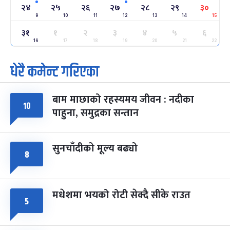
-
फाल्गुन २४, २०८३
Mar 8, 2027
सोम
२४
२५
२६
२७
२८
२९
३०
9
10
11
12
13
14
15
ग्याल्पो ल्होसार
७ महिना बाँकी
२५
३१
१
२
३
४
५
६
-
फाल्गुन २५, २०८३
Mar 9, 2027
मंगल
16
17
18
19
20
21
22
धेरै कमेन्ट गरिएका
पूर्णिमा व्रत
७ महिना बाँकी
७
-
चैत्र ७, २०८३
Mar 21, 2027
आइत
बाम माछाको रहस्यमय जीवन : नदीका
फागुपूर्णिमा
७ महिना बाँकी
८
१०
पाहुना, समुद्रका सन्तान
-
चैत्र ८, २०८३
Mar 22, 2027
सोम
सुनचाँदीको मूल्य बढ्यो
८
मधेशमा भयको रोटी सेक्दै सीके राउत
५