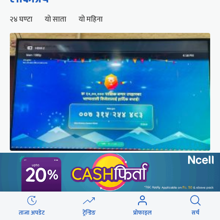
२४ घण्टा
यो साता
यो महिना
२५० रुपैयाँको सामान किनेका उपभोक्ताले जिते १०
लाखको बम्पर उपहार
ताजा अपडेट
ट्रेन्डिङ
प्रोफाइल
सर्च