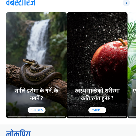
वेबस्टोरिज
सर्पले डसेमा के गर्ने, के
स्वस्थ मान्छेको शरीरमा
ए
नगर्ने ?
कति रगत हुन्छ ?
6
STORIES
7
STORIES
लोकप्रिय