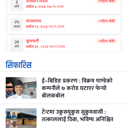
संविधान दिवस
१ महिना बाँकी
३
-
असोज ३, २०८३
Sep 19, 2026
शनि
घटस्थापना
२ महिना बाँकी
२५
-
असोज २५, २०८३
Oct 11, 2026
आइत
फूलपाती
२ महिना बाँकी
३१
-
असोज ३१ , २०८३
Oct 17, 2026
शनि
कार्तिक सङ्क्रान्ति
२ महिना बाँकी
१
सिफारिस
-
कार्तिक १, २०८३
Oct 18, 2026
आइत
ई–बिडिङ प्रकरण : विक्रम पाण्डेको
महानवमी
२ महिना बाँकी
३
-
कम्पनीले ७ करोड घटाएर फेर्‍यो
कार्तिक ३, २०८३
Oct 20, 2026
मंगल
बोलकबोल
विजयादशमी
२ महिना बाँकी
४
-
कार्तिक ४, २०८३
Oct 21, 2026
बुध
टेन्टमा उकुसमुकुस सुकुमवासी :
तत्काललाई ठिक, भविष्य अनिश्चित
पापा‌ङ्कुशा एकादशी व्रत
२ महिना बाँकी
५
-
कार्तिक ५, २०८३
Oct 22, 2026
बिहि