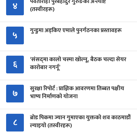
पर्वतारोही पुरबहादुर गुरुङको अन्त्येष्टि
४
(तस्वीरहरू)
गुन्डुमा अड्किए एमाले पुनर्गठनका प्रस्तावहरू
५
‘संसद्‍मा कालो चस्मा खोल्नू, बैठक चल्दा सेयर
६
कारोबार नगर्नू’
सुरक्षा रिपोर्ट : प्राज्ञिक आवरणमा तिब्बत पक्षीय
७
भाष्य निर्माणको योजना
ब्रोड पिकमा ज्यान गुमाएका युक्तको शव काठमाडौं
८
ल्याइयो (तस्वीरहरू)