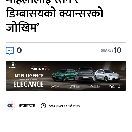
डिम्बासयको क्यान्सरको
जोखिम’
0
10
SHARES
अनलाइनखबर
२०८१ साउन १९ गते १५:१०