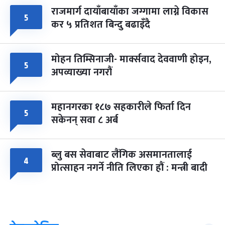
राजमार्ग दायाँबायाँका जग्गामा लाग्ने विकास
५
कर ५ प्रतिशत बिन्दु बढाइँदै
मोहन तिम्सिनाजी- मार्क्सवाद देववाणी होइन,
५
अपव्याख्या नगरौं
महानगरका १८७ सहकारीले फिर्ता दिन
५
सकेनन् सवा ८ अर्ब
ब्लु बस सेवाबाट लैंगिक असमानतालाई
४
प्रोत्साहन नगर्ने नीति लिएका हौं : मन्त्री बादी