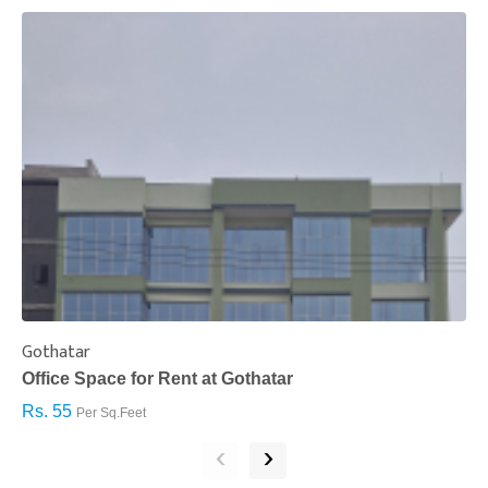
Gothatar
S
Office Space for Rent at Gothatar
H
Rs. 55
R
Per Sq.Feet
‹
›