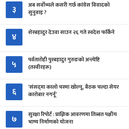
अब सर्वोच्चले कसरी गर्छ कांग्रेस विवादको
३
सुनुवाइ ?
शेरबहादुर देउवा साउन २६ गते स्वदेश फर्किने
४
पर्वतारोही पुरबहादुर गुरुङको अन्त्येष्टि
५
(तस्वीरहरू)
‘संसद्‍मा कालो चस्मा खोल्नू, बैठक चल्दा सेयर
६
कारोबार नगर्नू’
सुरक्षा रिपोर्ट : प्राज्ञिक आवरणमा तिब्बत पक्षीय
७
भाष्य निर्माणको योजना