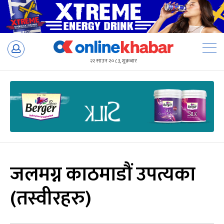
Skip
to
२२ साउन २०८३, शुक्रबार
content
जलमग्न काठमाडौं उपत्यका
(तस्वीरहरु)