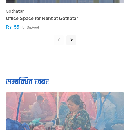
Gothatar
S
Office Space for Rent at Gothatar
H
Rs. 55
R
Per Sq.Feet
‹
›
सम्बन्धित खबर