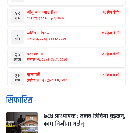
श्रीकृष्ण जन्माष्टमी व्रत
२८ दिन बाँकी
१९
-
भाद्र १९, २०८३
Sep 4, 2026
शुक्र
संविधान दिवस
१ महिना बाँकी
३
-
असोज ३, २०८३
Sep 19, 2026
शनि
घटस्थापना
२ महिना बाँकी
२५
-
असोज २५, २०८३
Oct 11, 2026
आइत
फूलपाती
२ महिना बाँकी
३१
-
असोज ३१ , २०८३
Oct 17, 2026
शनि
कार्तिक सङ्क्रान्ति
२ महिना बाँकी
१
सिफारिस
-
कार्तिक १, २०८३
Oct 18, 2026
आइत
७८४ प्राध्यापक : तलब त्रिविमा बुझ्छन्,
महानवमी
२ महिना बाँकी
३
-
काम निजीमा गर्छन्
कार्तिक ३, २०८३
Oct 20, 2026
मंगल