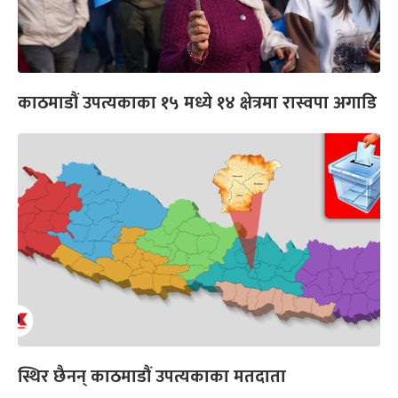
काठमाडौं उपत्यकाका १५ मध्ये १४ क्षेत्रमा रास्वपा अगाडि
स्थिर छैनन् काठमाडौं उपत्यकाका मतदाता