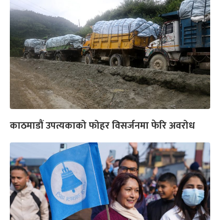
काठमाडौं उपत्यकाको फोहर विसर्जनमा फेरि अवरोध