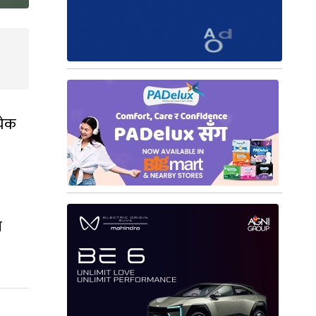
येक
स