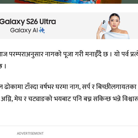
ज परम्पराअनुसार नागको पूजा गरी मनाइँँदै छ । यो पर्व प्रत्
छ ।
 ढोकामा टाँस्दा वर्षभर घरमा नाग, सर्प र बिच्छीलगायतका
अग्नि, मेघ र चट्याङको भयबाट पनि बच्न सकिन्छ भन्ने विश्वा