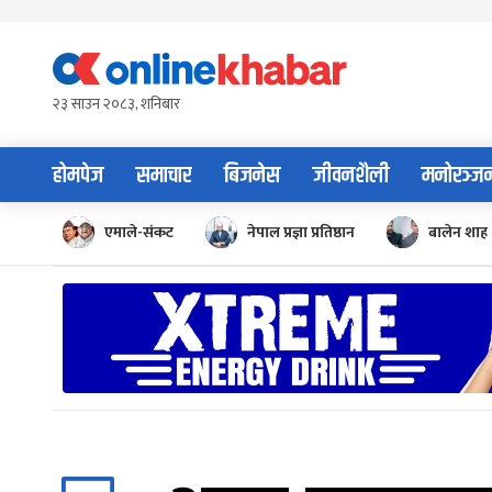
Skip
to
content
२३ साउन २०८३, शनिबार
होमपेज
समाचार
बिजनेस
जीवनशैली
मनोरञ्ज
एमाले-संकट
नेपाल प्रज्ञा प्रतिष्ठान
बालेन शाह