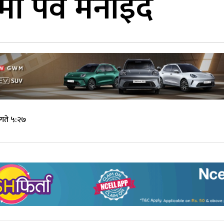
 पर्व मनाइँदै
गते ५:२७