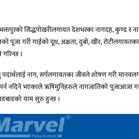
क्तपुरको सिद्धपोखरीलगायत देशभरका नागदह, कुण्ड र न
नागको पूजा गरी गाईको दूध, अक्षता, दुबो, खीर, रोटीलगायतका
 गरिन्छ ।
ालु पदार्थलाई नाग, सर्पलगायतका जीवले शोषण गरी मानव
 पर्न नदिने भएकाले ऋषिमुनिहरुले नागजातिको पूजाआजा गर्न
ाडबाडको याम सुरु हुन्छ ।