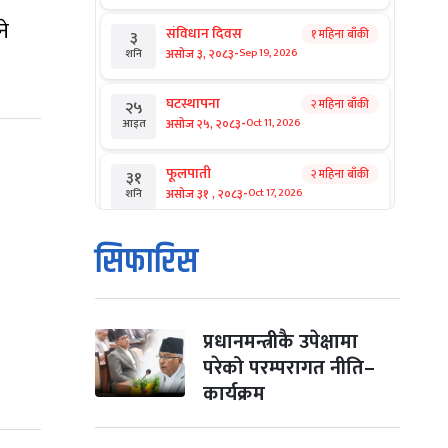
ने
संविधान दिवस
१ महिना बाँकी
३
-
असोज ३, २०८३
Sep 19, 2026
शनि
घटस्थापना
२ महिना बाँकी
२५
-
असोज २५, २०८३
Oct 11, 2026
आइत
फूलपाती
२ महिना बाँकी
३१
-
असोज ३१ , २०८३
Oct 17, 2026
शनि
कार्तिक सङ्क्रान्ति
२ महिना बाँकी
१
सिफारिस
-
कार्तिक १, २०८३
Oct 18, 2026
आइत
महानवमी
२ महिना बाँकी
३
-
कार्तिक ३, २०८३
Oct 20, 2026
मंगल
प्रधानमन्त्रीकै उपेक्षामा
परेको परम्परागत नीति–
विजयादशमी
२ महिना बाँकी
४
कार्यक्रम
-
कार्तिक ४, २०८३
Oct 21, 2026
बुध