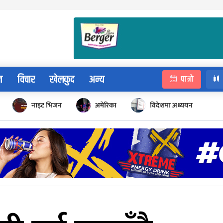
न
विचार
खेलकुद
अन्य
पात्रो
नाइट भिजन
अमेरिका
विदेशमा अध्ययन