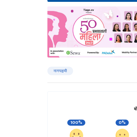
नागपञ्चमी
य
100%
0%