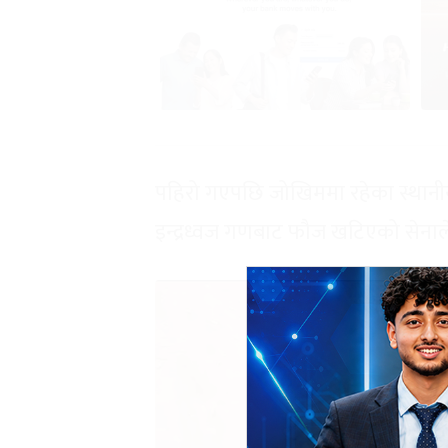
पहिरो गएपछि जोखिममा रहेका स्थानीय 
इन्द्रध्वज गणबाट फौज खटिएको सेना