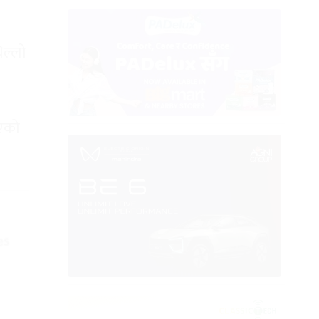
िल्लो
िएको