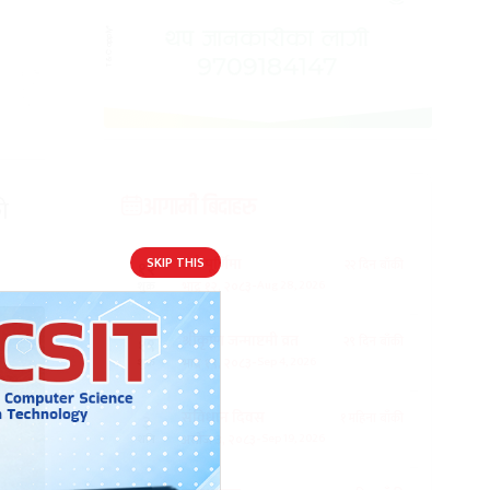
आगामी बिदाहरु
ो
जनै पूर्णिमा
२२ दिन बाँकी
१२
-
भाद्र १२, २०८३
Aug 28, 2026
शुक्र
श्रीकृष्ण जन्माष्टमी व्रत
२९ दिन बाँकी
१९
-
भाद्र १९, २०८३
Sep 4, 2026
शुक्र
संविधान दिवस
१ महिना बाँकी
३
-
असोज ३, २०८३
Sep 19, 2026
शनि