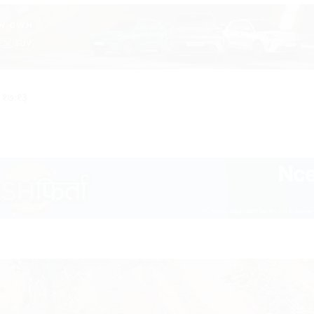
 १७:१३