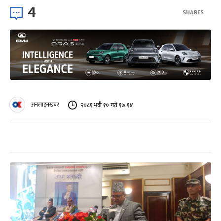
4
SHARES
अनलाइनखबर
२०८१ भदौ १० गते १७:१४