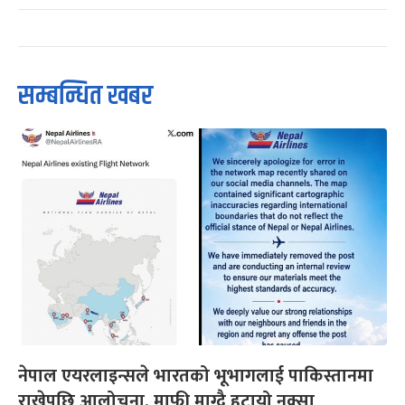
सम्बन्धित खबर
नेपाल एयरलाइन्सले भारतको भूभागलाई पाकिस्तानमा
राखेपछि आलोचना, माफी माग्दै हटायो नक्सा