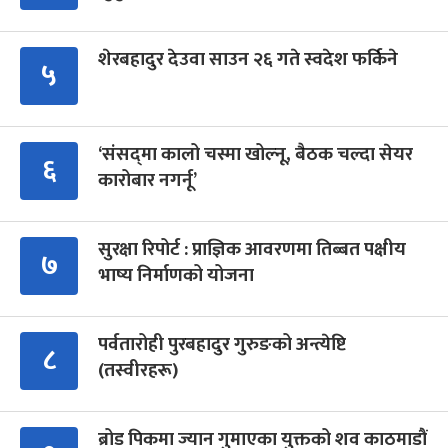
शेरबहादुर देउवा साउन २६ गते स्वदेश फर्किने
५
‘संसद्‍मा कालो चस्मा खोल्नू, बैठक चल्दा सेयर
६
कारोबार नगर्नू’
सुरक्षा रिपोर्ट : प्राज्ञिक आवरणमा तिब्बत पक्षीय
७
भाष्य निर्माणको योजना
पर्वतारोही पुरबहादुर गुरुङको अन्त्येष्टि
८
(तस्वीरहरू)
ब्रोड पिकमा ज्यान गुमाएका युक्तको शव काठमाडौं