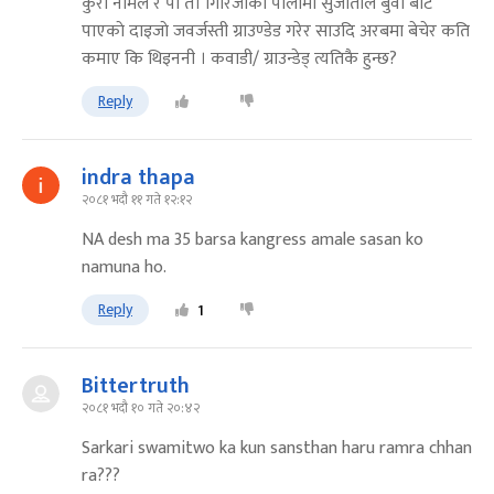
कुरा नमिले र पाे त। गिरिजाकाे पालामा सुजाताले बुवा बाट
पाएकाे दाइजाे जवर्जस्ती ग्राउण्डेड गरेर साउदि अरबमा बेचेर कति
कमाए कि थिइननी । कवाडी/ ग्राउन्डेड् त्यतिकै हुन्छ?
Reply
indra thapa
२०८१ भदौ ११ गते १२:१२
NA desh ma 35 barsa kangress amale sasan ko
namuna ho.
Reply
1
Bittertruth
२०८१ भदौ १० गते २०:४२
Sarkari swamitwo ka kun sansthan haru ramra chhan
ra???