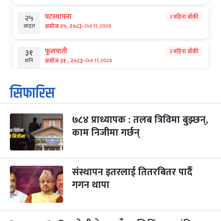
घटस्थापना
२ महिना बाँकी
२५
-
असोज २५, २०८३
Oct 11, 2026
आइत
फूलपाती
२ महिना बाँकी
३१
-
असोज ३१ , २०८३
Oct 17, 2026
शनि
कार्तिक सङ्क्रान्ति
२ महिना बाँकी
१
सिफारिस
-
कार्तिक १, २०८३
Oct 18, 2026
आइत
७८४ प्राध्यापक : तलब त्रिविमा बुझ्छन्,
महानवमी
२ महिना बाँकी
३
-
काम निजीमा गर्छन्
कार्तिक ३, २०८३
Oct 20, 2026
मंगल
विजयादशमी
२ महिना बाँकी
४
-
कार्तिक ४, २०८३
Oct 21, 2026
बुध
संस्थापन इतरलाई तितरबितर पार्दै
गगन थापा
पापा‌ङ्कुशा एकादशी व्रत
२ महिना बाँकी
५
-
कार्तिक ५, २०८३
Oct 22, 2026
बिहि