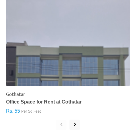
Gothatar
S
Office Space for Rent at Gothatar
H
Rs. 55
R
Per Sq.Feet
‹
›