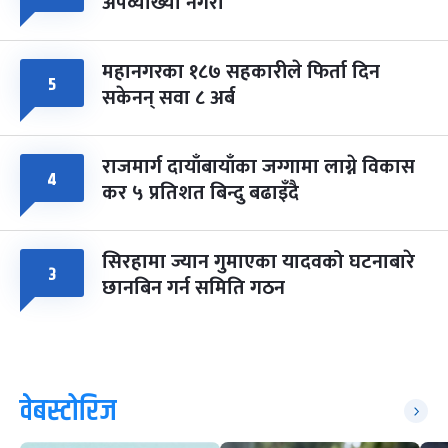
अपव्याख्या नगरौं
महानगरका १८७ सहकारीले फिर्ता दिन
५
सकेनन् सवा ८ अर्ब
राजमार्ग दायाँबायाँका जग्गामा लाग्ने विकास
४
कर ५ प्रतिशत बिन्दु बढाइँदै
सिरहामा ज्यान गुमाएका यादवको घटनाबारे
३
छानबिन गर्न समिति गठन
वेबस्टोरिज