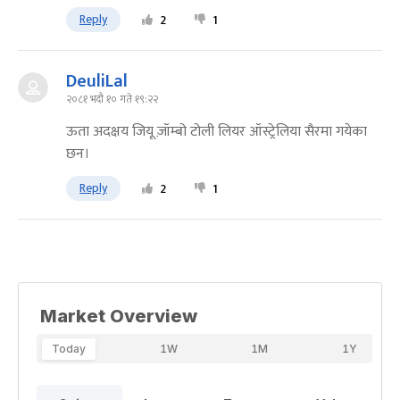
Reply
2
1
DeuliLal
२०८१ भदौ १० गते १९:२२
ऊता अदक्षय जियू ज़ॉम्बो टोली लियर ऑस्ट्रेलिया सैरमा गयेका
छन।
Reply
2
1