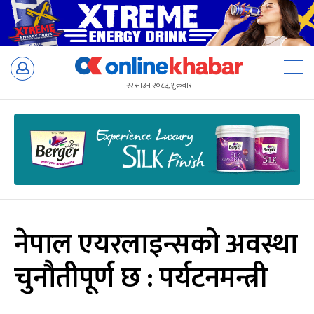
Skip
to
२२ साउन २०८३, शुक्रबार
content
नेपाल एयरलाइन्सको अवस्था
चुनौतीपूर्ण छ : पर्यटनमन्त्री