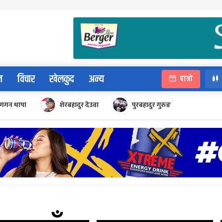
न
विचार
खेलकुद
अन्य
पात्रो
गगन थापा
शेरबहादुर देउवा
पुरबहादुर गुरुङ