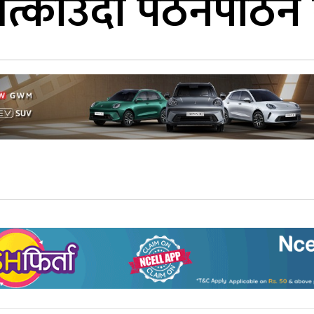
भत्काउँदा पठनपाठन 