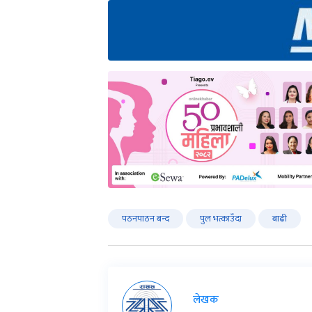
पठनपाठन बन्द
पुल भत्काउँदा
बाढी
लेखक