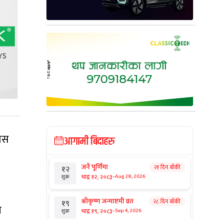
कास
आगामी बिदाहरु
जनै पूर्णिमा
२१ दिन बाँकी
१२
-
भाद्र १२, २०८३
Aug 28, 2026
शुक्र
श्रीकृष्ण जन्माष्टमी व्रत
२८ दिन बाँकी
१९
य
-
भाद्र १९, २०८३
Sep 4, 2026
शुक्र