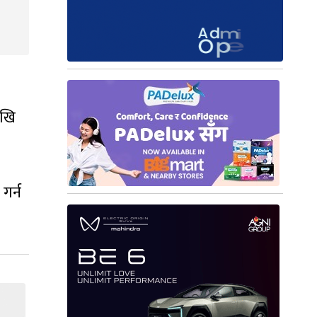
ेखि
गर्न