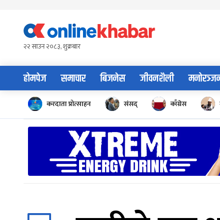
Skip
to
content
२२ साउन २०८३, शुक्रबार
होमपेज
समाचार
बिजनेस
जीवनशैली
मनोरञ्ज
करदाता प्रोत्साहन
संसद्
काँग्रेस