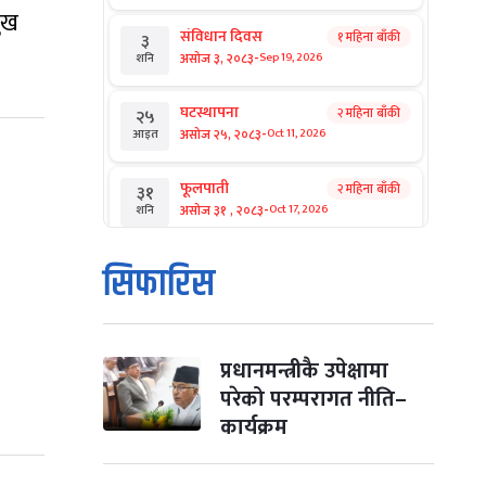
मुख
संविधान दिवस
१ महिना बाँकी
३
-
असोज ३, २०८३
Sep 19, 2026
शनि
घटस्थापना
२ महिना बाँकी
२५
-
असोज २५, २०८३
Oct 11, 2026
आइत
फूलपाती
२ महिना बाँकी
३१
-
असोज ३१ , २०८३
Oct 17, 2026
शनि
कार्तिक सङ्क्रान्ति
२ महिना बाँकी
१
सिफारिस
-
कार्तिक १, २०८३
Oct 18, 2026
आइत
महानवमी
२ महिना बाँकी
३
-
कार्तिक ३, २०८३
Oct 20, 2026
मंगल
प्रधानमन्त्रीकै उपेक्षामा
परेको परम्परागत नीति–
विजयादशमी
२ महिना बाँकी
४
कार्यक्रम
-
कार्तिक ४, २०८३
Oct 21, 2026
बुध