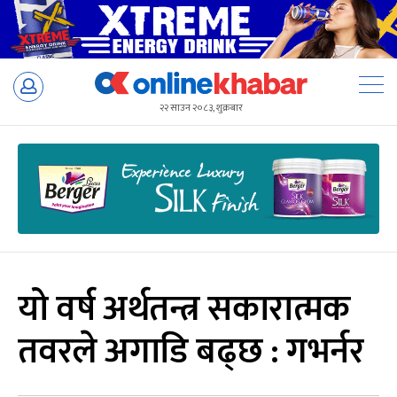
Skip
to
२२ साउन २०८३, शुक्रबार
content
यो वर्ष अर्थतन्त्र सकारात्मक
तवरले अगाडि बढ्छ : गभर्नर