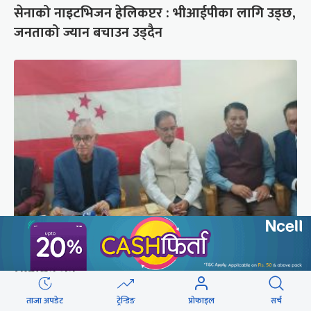
सेनाको नाइटभिजन हेलिकप्टर : भीआईपीका लागि उड्छ,
जनताको ज्यान बचाउन उड्दैन
कांग्रेस संस्थापन इतर समूहको राष्ट्रिय भेलालाई देउवाले
सम्बोधन गर्ने
ताजा अपडेट
ट्रेन्डिङ
प्रोफाइल
सर्च