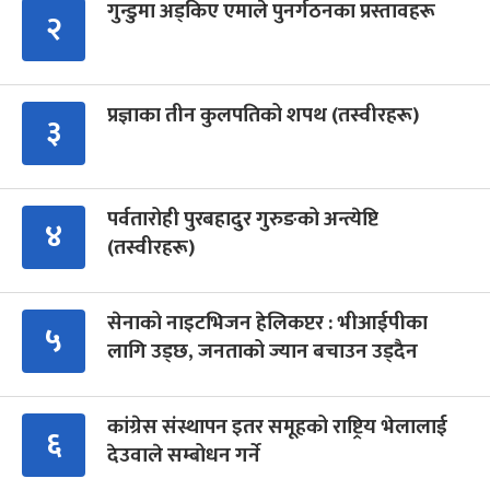
गुन्डुमा अड्किए एमाले पुनर्गठनका प्रस्तावहरू
२
प्रज्ञाका तीन कुलपतिको शपथ (तस्वीरहरू)
३
पर्वतारोही पुरबहादुर गुरुङको अन्त्येष्टि
४
(तस्वीरहरू)
सेनाको नाइटभिजन हेलिकप्टर : भीआईपीका
५
लागि उड्छ, जनताको ज्यान बचाउन उड्दैन
कांग्रेस संस्थापन इतर समूहको राष्ट्रिय भेलालाई
६
देउवाले सम्बोधन गर्ने