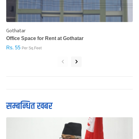
Gothatar
S
Office Space for Rent at Gothatar
H
Rs. 55
R
Per Sq.Feet
‹
›
सम्बन्धित खबर