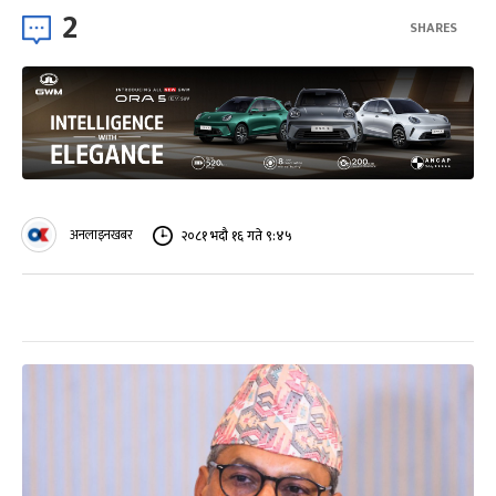
2
SHARES
अनलाइनखबर
२०८१ भदौ १६ गते ९:४५