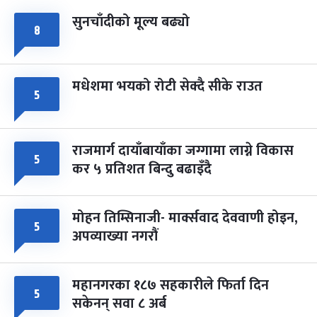
सुनचाँदीको मूल्य बढ्यो
८
मधेशमा भयको रोटी सेक्दै सीके राउत
५
राजमार्ग दायाँबायाँका जग्गामा लाग्ने विकास
५
कर ५ प्रतिशत बिन्दु बढाइँदै
मोहन तिम्सिनाजी- मार्क्सवाद देववाणी होइन,
५
अपव्याख्या नगरौं
महानगरका १८७ सहकारीले फिर्ता दिन
५
सकेनन् सवा ८ अर्ब