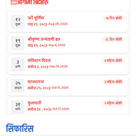
आगामी बिदाहरु
जनै पूर्णिमा
२१ दिन बाँकी
१२
-
भाद्र १२, २०८३
Aug 28, 2026
शुक्र
श्रीकृष्ण जन्माष्टमी व्रत
२८ दिन बाँकी
१९
-
भाद्र १९, २०८३
Sep 4, 2026
शुक्र
संविधान दिवस
१ महिना बाँकी
३
-
असोज ३, २०८३
Sep 19, 2026
शनि
घटस्थापना
२ महिना बाँकी
२५
-
असोज २५, २०८३
Oct 11, 2026
आइत
फूलपाती
२ महिना बाँकी
३१
-
असोज ३१ , २०८३
Oct 17, 2026
शनि
कार्तिक सङ्क्रान्ति
२ महिना बाँकी
१
सिफारिस
-
कार्तिक १, २०८३
Oct 18, 2026
आइत