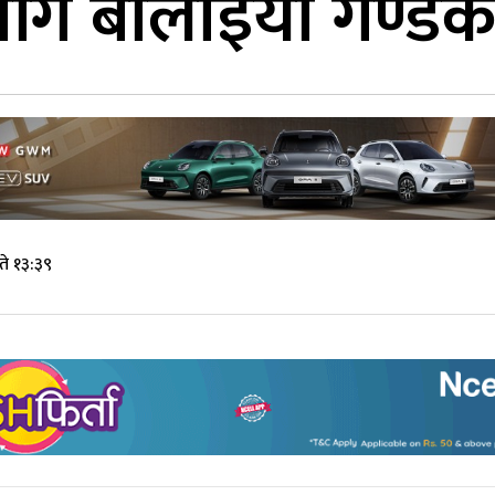
गि बोलाइयो गण्डकी
े १३:३९