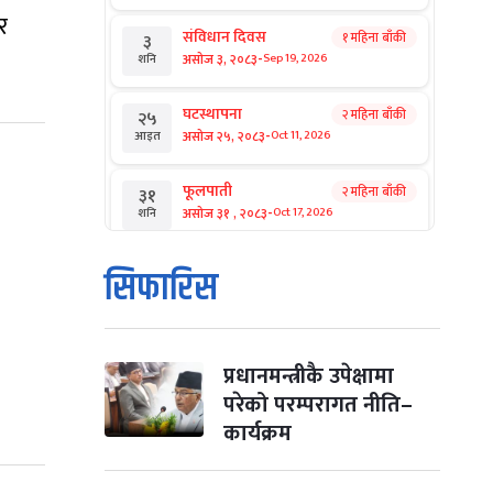
र
संविधान दिवस
१ महिना बाँकी
३
-
असोज ३, २०८३
Sep 19, 2026
शनि
घटस्थापना
२ महिना बाँकी
२५
-
असोज २५, २०८३
Oct 11, 2026
आइत
फूलपाती
२ महिना बाँकी
३१
-
असोज ३१ , २०८३
Oct 17, 2026
शनि
कार्तिक सङ्क्रान्ति
२ महिना बाँकी
१
सिफारिस
-
कार्तिक १, २०८३
Oct 18, 2026
आइत
महानवमी
२ महिना बाँकी
३
-
कार्तिक ३, २०८३
Oct 20, 2026
मंगल
प्रधानमन्त्रीकै उपेक्षामा
परेको परम्परागत नीति–
विजयादशमी
२ महिना बाँकी
४
कार्यक्रम
-
कार्तिक ४, २०८३
Oct 21, 2026
बुध