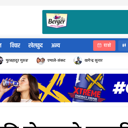
न
विचार
खेलकुद
अन्य
पात्रो
पुरबहादुर गुरुङ
एमाले-संकट
खगेन्द्र सुनार