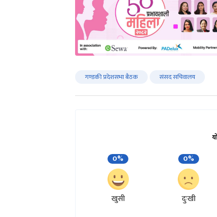
गण्डकी प्रदेशसभा बैठक
संसद सचिवालय
य
0%
0%
खुसी
दुःखी