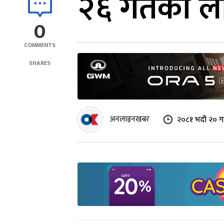
२६ गतेका ला
0
COMMENTS
SHARES
अनलाइनखबर
२०८१ भदौ २० गत