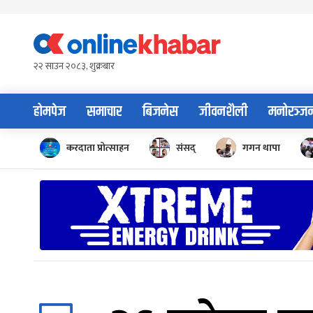
Skip
to
content
२२ साउन २०८३, शुक्रबार
होमपेज
समाचार
बिजनेस
जीवनशैली
मनोरञ्ज
करदाता प्रोत्साहन
संसद्
गगन थापा