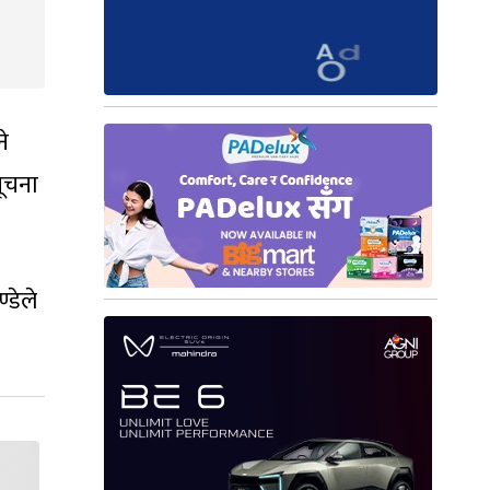
े
ूचना
्डेले