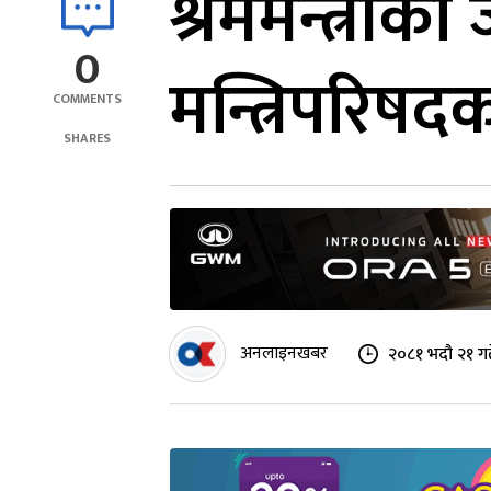
श्रममन्त्रीक
0
मन्त्रिपरिषद
COMMENTS
SHARES
अनलाइनखबर
२०८१ भदौ २१ ग