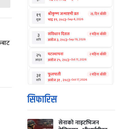
श्रीकृष्ण जन्माष्टमी व्रत
२६ दिन बाँकी
१९
-
भाद्र १९, २०८३
Sep 4, 2026
शुक्र
संविधान दिवस
१ महिना बाँकी
३
-
असोज ३, २०८३
Sep 19, 2026
शनि
्फबाट
घटस्थापना
२ महिना बाँकी
२५
-
असोज २५, २०८३
Oct 11, 2026
आइत
फूलपाती
२ महिना बाँकी
३१
-
असोज ३१ , २०८३
Oct 17, 2026
शनि
कार्तिक सङ्क्रान्ति
२ महिना बाँकी
१
सिफारिस
-
कार्तिक १, २०८३
Oct 18, 2026
आइत
महानवमी
२ महिना बाँकी
३
-
कार्तिक ३, २०८३
Oct 20, 2026
मंगल
सेनाको नाइटभिजन