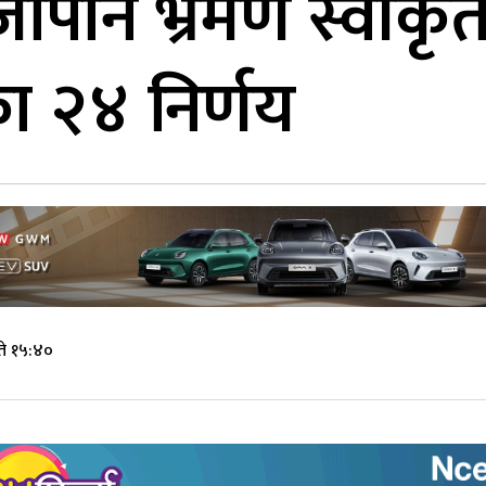
ो जापान भ्रमण स्वीकृ
का २४ निर्णय
ते १५:४०