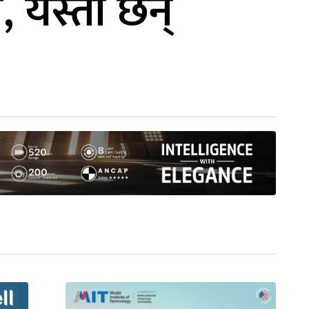
त, यस्ता छन्