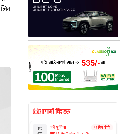
 लिन
आगामी बिदाहरु
जनै पूर्णिमा
१९ दिन बाँकी
१२
-
भाद्र १२, २०८३
Aug 28, 2026
शुक्र