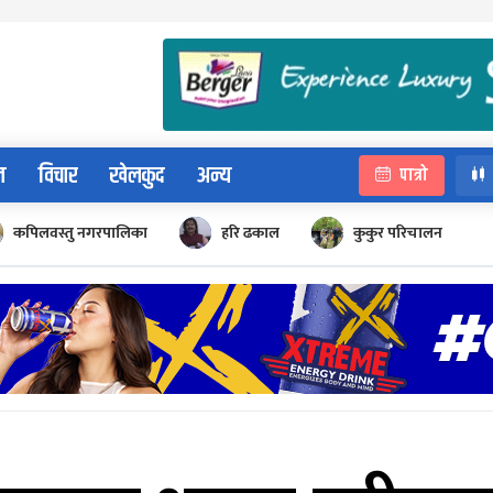
न
विचार
खेलकुद
अन्य
पात्रो
कपिलवस्तु नगरपालिका
हरि ढकाल
कुकुर परिचालन