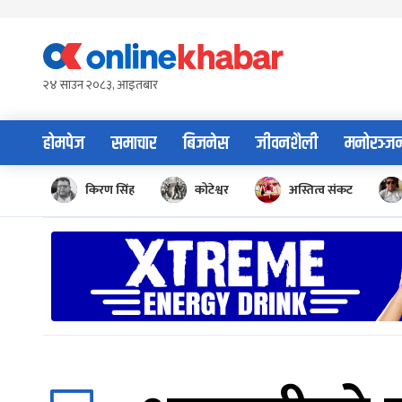
Skip
to
content
२४ साउन २०८३, आइतबार
होमपेज
समाचार
बिजनेस
जीवनशैली
मनोरञ्ज
किरण सिंह
कोटेश्वर
अस्तित्व संकट