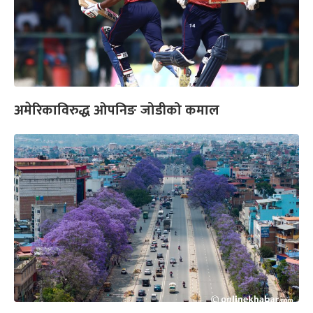
अमेरिकाविरुद्ध ओपनिङ जोडीको कमाल