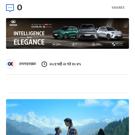
0
SHARES
अनलाइनखबर
२०८१ भदौ २२ गते १०:४५