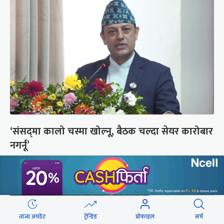
‘संसद्‍मा कालो चस्मा खोल्नू, बैठक चल्दा सेयर कारोबार
नगर्नू’
ताजा अपडेट
ट्रेन्डिङ
प्रोफाइल
सर्च