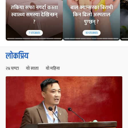
तकिया सफा नगर्दा कस्ता
बाल क्यान्सरका बिरामी
स्वास्थ्य समस्या देखिन्छन्
किन ढिलो अस्पताल
?
पुग्छन् ?
7
STORIES
10
STORIES
लोकप्रिय
२४ घण्टा
यो साता
यो महिना