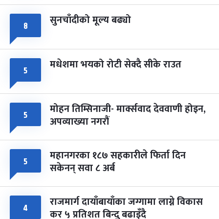
सुनचाँदीको मूल्य बढ्यो
८
मधेशमा भयको रोटी सेक्दै सीके राउत
५
मोहन तिम्सिनाजी- मार्क्सवाद देववाणी होइन,
५
अपव्याख्या नगरौं
महानगरका १८७ सहकारीले फिर्ता दिन
५
सकेनन् सवा ८ अर्ब
राजमार्ग दायाँबायाँका जग्गामा लाग्ने विकास
४
कर ५ प्रतिशत बिन्दु बढाइँदै