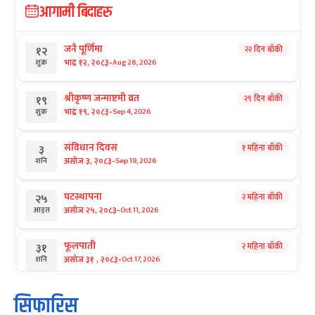
आगामी बिदाहरु
जनै पूर्णिमा
२२ दिन बाँकी
१२
-
भाद्र १२, २०८३
Aug 28, 2026
शुक्र
श्रीकृष्ण जन्माष्टमी व्रत
२९ दिन बाँकी
१९
-
भाद्र १९, २०८३
Sep 4, 2026
शुक्र
संविधान दिवस
१ महिना बाँकी
३
-
असोज ३, २०८३
Sep 19, 2026
शनि
घटस्थापना
२ महिना बाँकी
२५
-
असोज २५, २०८३
Oct 11, 2026
आइत
फूलपाती
२ महिना बाँकी
३१
-
असोज ३१ , २०८३
Oct 17, 2026
शनि
कार्तिक सङ्क्रान्ति
२ महिना बाँकी
१
सिफारिस
-
कार्तिक १, २०८३
Oct 18, 2026
आइत