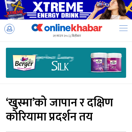
Skip
to
२१ साउन २०८३, बिहीबार
content
‘खुस्मा’को जापान र दक्षिण
कोरियामा प्रदर्शन तय