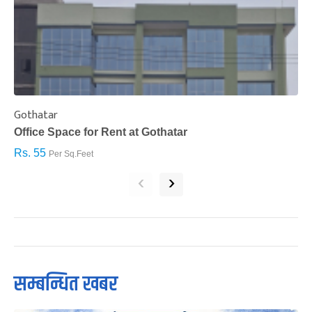
Gothatar
S
Office Space for Rent at Gothatar
H
Rs. 55
R
Per Sq.Feet
‹
›
सम्बन्धित खबर