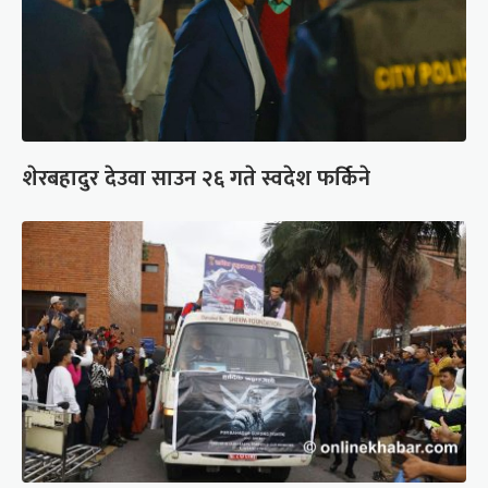
शेरबहादुर देउवा साउन २६ गते स्वदेश फर्किने