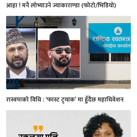
आहा ! मनै लोभ्याउने ज्याकाराण्डा (फोटो/भिडियो)
रास्वपाको विधि : ‘फास्ट ट्र्याक’ मा हुँदैछ महाधिवेशन