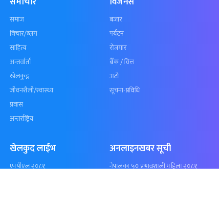
कुशल भुर्तेलको
अन्योलमा दशौँ र
अर्धशतकमा नेपालले
खेलकुद : गण्
बराबरी गर्‍यो टी–२०
पठाएको झण्डा
शृंखला
पुगेन
समाचार
विजनेस
समाज
बजार
विचार/ब्लग
पर्यटन
साहित्य
रोजगार