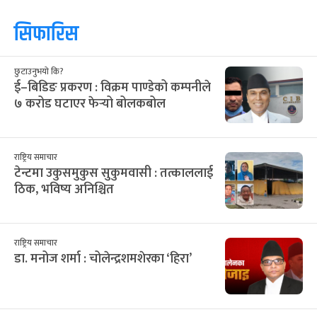
आ
सो
मं
बु
बि
शु
श
२८
२९
३०
३१
३२
१
२
12
13
14
15
16
17
18
३
४
५
६
७
८
९
19
20
21
22
23
24
25
१०
११
१२
१३
१४
१५
१६
26
27
28
29
30
31
1
१७
१८
१९
२०
२१
२२
२३
2
3
4
5
6
7
8
२४
२५
२६
२७
२८
२९
३०
9
10
11
12
13
14
15
३१
१
२
३
४
५
६
16
17
18
19
20
21
22
सिफारिस
छुटाउनुभयो कि?