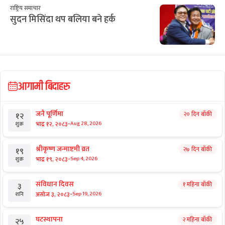
ई–बिडिङ प्रकरण : विक्रम पाण्डेको कम्पनीले
७ करोड घटाएर फेर्‍यो बोलकबोल
राष्ट्रिय समाचार
टेन्टमा उकुसमुकुस सुकुमवासी : तत्काललाई
ठिक, भविष्य अनिश्चित
राष्ट्रिय समाचार
डा. मनोज शर्मा : चोलेन्द्रशमशेरका ‘हिरा’
राष्ट्रिय समाचार
सुदन मिसिंदा थप बलिया बने हर्क