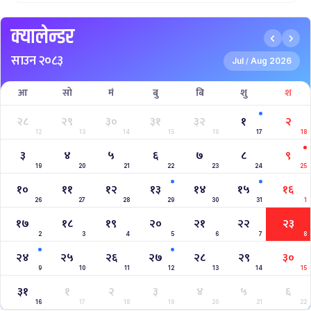
AAHA RARA Pokhara Gold Cup 2025
NPL- NEPAL PREMIER LEAGUE (2024)
West Indies A Tour to Nepal 2024
Nepal Tri-Nation T20I Series (2024)
2023–2027 ICC Cricket World Cup League 2
Nepal Vs Canada ODI Series
Aaha RARA Pokhara gold cup
Nepal Super League
क्यालेन्डर
साउन २०८३
Jul
Aug 2026
/