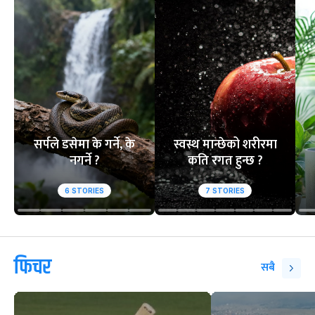
१
२
आसिफको १४औं ओडीआई
घरेलु मैदानमा नेप
अर्धशतक
स्तब्ध
वेबस्टोरिज