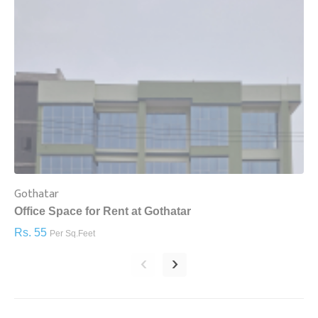
Gothatar
S
Office Space for Rent at Gothatar
H
Rs. 55
R
Per Sq.Feet
‹
›