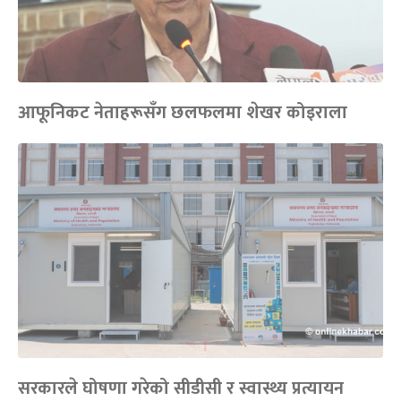
आफूनिकट नेताहरूसँग छलफलमा शेखर कोइराला
सरकारले घोषणा गरेको सीडीसी र स्वास्थ्य प्रत्यायन