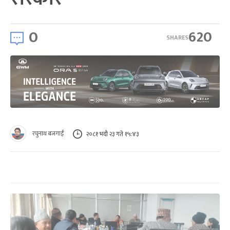
0
620
SHARES
रघुनाथ बजगाईं
२०८१ भदौ २३ गते १५:४३