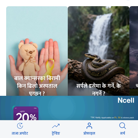
बाल क्यान्सरका बिरामी
किन ढिलो अस्पताल
सर्पले डसेमा के गर्ने, के
च
पुग्छन् ?
नगर्ने ?
10
STORIES
6
STORIES
लोकप्रिय
ताजा अपडेट
ट्रेन्डिङ
प्रोफाइल
सर्च