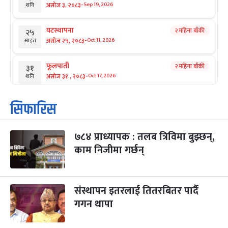
-
असोज ३, २०८३
Sep 19, 2026
शनि
घटस्थापना
२ महिना बाँकी
२५
-
असोज २५, २०८३
Oct 11, 2026
आइत
फूलपाती
२ महिना बाँकी
३१
-
असोज ३१ , २०८३
Oct 17, 2026
शनि
कार्तिक सङ्क्रान्ति
२ महिना बाँकी
१
सिफारिस
-
कार्तिक १, २०८३
Oct 18, 2026
आइत
७८४ प्राध्यापक : तलब त्रिविमा बुझ्छन्,
महानवमी
२ महिना बाँकी
३
-
काम निजीमा गर्छन्
कार्तिक ३, २०८३
Oct 20, 2026
मंगल
विजयादशमी
२ महिना बाँकी
४
-
कार्तिक ४, २०८३
Oct 21, 2026
बुध
संस्थापन इतरलाई तितरबितर पार्दै
गगन थापा
पापा‌ङ्कुशा एकादशी व्रत
२ महिना बाँकी
५
-
कार्तिक ५, २०८३
Oct 22, 2026
बिहि