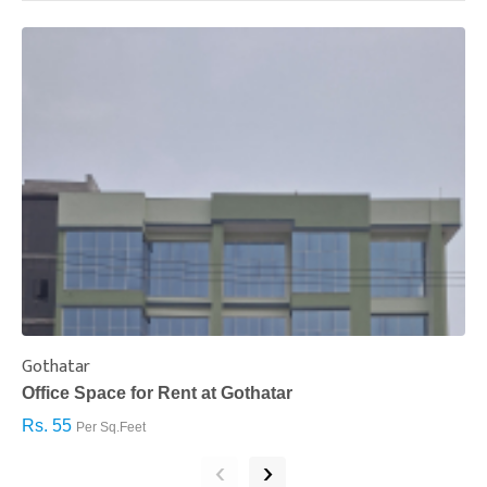
Gothatar
S
Office Space for Rent at Gothatar
H
Rs. 55
R
Per Sq.Feet
‹
›