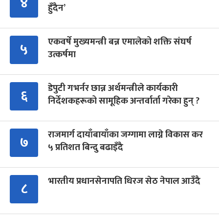
४
हुँदैन’
एकवर्षे मुख्यमन्त्री बन्न एमालेको शक्ति संघर्ष
५
उत्कर्षमा
डेपुटी गभर्नर छान्न अर्थमन्त्रीले कार्यकारी
६
निर्देशकहरूको सामूहिक अन्तर्वार्ता गरेका हुन् ?
राजमार्ग दायाँबायाँका जग्गामा लाग्ने विकास कर
७
५ प्रतिशत बिन्दु बढाइँदै
भारतीय प्रधानसेनापति धिरज सेठ नेपाल आउँदै
८