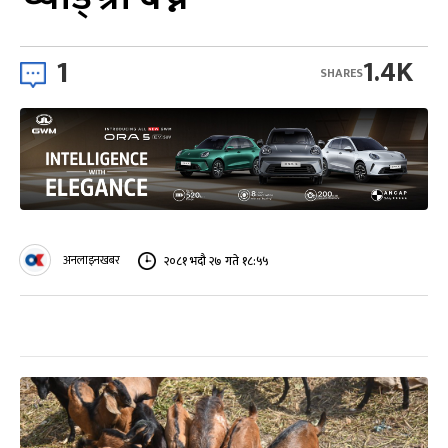
1
1.4K
SHARES
अनलाइनखबर
२०८१ भदौ २७ गते १८:५५