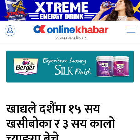
Skip
to
२१ साउन २०८३, बिहीबार
content
खाद्यले दशैंमा १५ सय
खसीबोका र ३ सय कालो
च्याङ्ग्रा बेच्ने