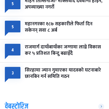
मोहन तिम्सिनाजी- मार्क्सवाद देववाणी होइन,
५
अपव्याख्या नगरौं
महानगरका १८७ सहकारीले फिर्ता दिन
५
सकेनन् सवा ८ अर्ब
राजमार्ग दायाँबायाँका जग्गामा लाग्ने विकास
४
कर ५ प्रतिशत बिन्दु बढाइँदै
सिरहामा ज्यान गुमाएका यादवको घटनाबारे
३
छानबिन गर्न समिति गठन
वेबस्टोरिज