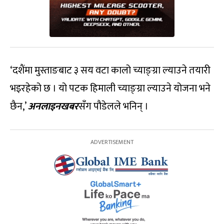
‘दशैंमा मुस्ताङबाट ३ सय वटा कालो च्याङ्ग्रा ल्याउने तयारी
भइरहेको छ । यो पटक हिमाली च्याङ्ग्रा ल्याउने योजना भने
छैन,’
अनलाइनखबर
सँग पौडेलले भनिन् ।