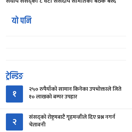
संघीय संसद्का ८ वटा संसदीय समितिको बैठक बस्दै
यो पनि
ट्रेन्डिङ
२५० रुपैयाँको सामान किनेका उपभोक्ताले जिते
१
१० लाखको बम्पर उपहार
संसद्को रोष्ट्रमबाटै गृहमन्त्रीले दिए प्रश्न नगर्न
२
चेतावनी