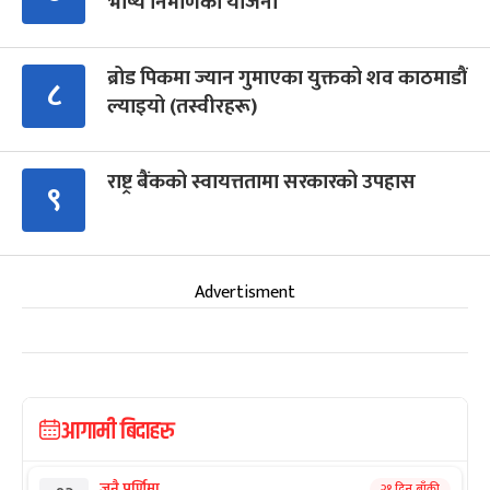
भाष्य निर्माणको योजना
ब्रोड पिकमा ज्यान गुमाएका युक्तको शव काठमाडौं
८
ल्याइयो (तस्वीरहरू)
राष्ट्र बैंकको स्वायत्ततामा सरकारको उपहास
९
Advertisment
आगामी बिदाहरु
जनै पूर्णिमा
२१ दिन बाँकी