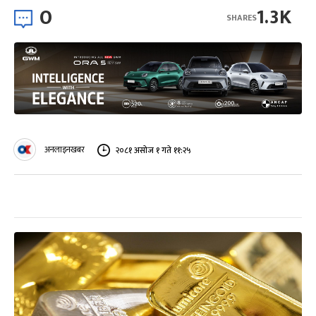
0
1.3K
SHARES
अनलाइनखबर
२०८१ असोज १ गते ११:२५