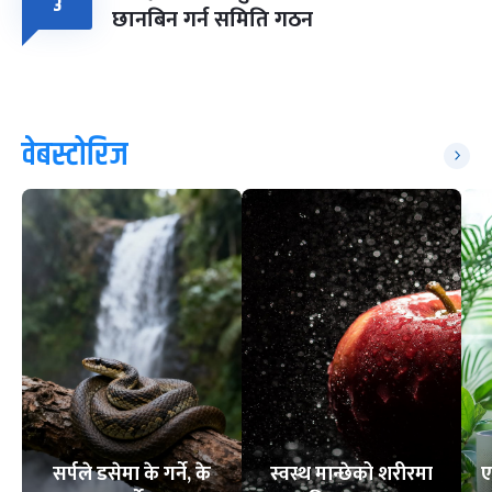
३
छानबिन गर्न समिति गठन
वेबस्टोरिज
सर्पले डसेमा के गर्ने, के
स्वस्थ मान्छेको शरीरमा
ए