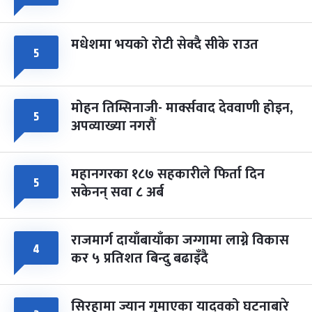
मधेशमा भयको रोटी सेक्दै सीके राउत
५
मोहन तिम्सिनाजी- मार्क्सवाद देववाणी होइन,
५
अपव्याख्या नगरौं
महानगरका १८७ सहकारीले फिर्ता दिन
५
सकेनन् सवा ८ अर्ब
राजमार्ग दायाँबायाँका जग्गामा लाग्ने विकास
४
कर ५ प्रतिशत बिन्दु बढाइँदै
सिरहामा ज्यान गुमाएका यादवको घटनाबारे