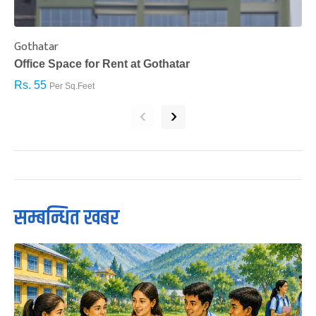
Gothatar
S
Office Space for Rent at Gothatar
H
Rs. 55
R
Per Sq.Feet
‹
›
सम्बन्धित खबर