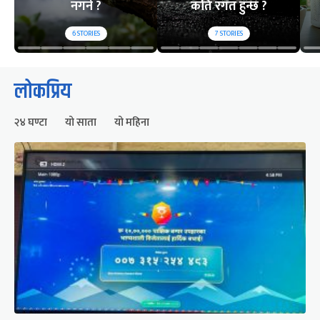
नगर्ने ?
कति रगत हुन्छ ?
6
STORIES
7
STORIES
लोकप्रिय
२४ घण्टा
यो साता
यो महिना