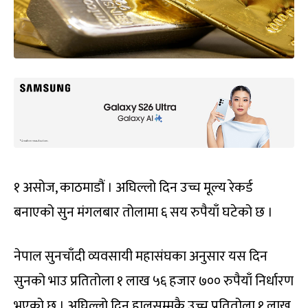
१ असोज, काठमाडौं । अघिल्लो दिन उच्च मूल्य रेकर्ड
बनाएको सुन मंगलबार तोलामा ६ सय रुपैयाँ घटेको छ ।
नेपाल सुनचाँदी व्यवसायी महासंघका अनुसार यस दिन
सुनको भाउ प्रतितोला १ लाख ५६ हजार ७०० रुपैयाँ निर्धारण
भएको छ । अघिल्लो दिन हालसम्मकै उच्च प्रतितोला १ लाख