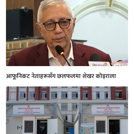
आफूनिकट नेताहरूसँग छलफलमा शेखर कोइराला