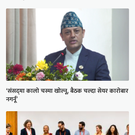
‘संसद्‍मा कालो चस्मा खोल्नू, बैठक चल्दा सेयर कारोबार
नगर्नू’