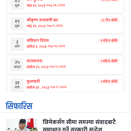
१२
-
भाद्र १२, २०८३
Aug 28, 2026
शुक्र
श्रीकृष्ण जन्माष्टमी व्रत
२८ दिन बाँकी
१९
-
भाद्र १९, २०८३
Sep 4, 2026
शुक्र
संविधान दिवस
१ महिना बाँकी
३
-
असोज ३, २०८३
Sep 19, 2026
शनि
घटस्थापना
२ महिना बाँकी
२५
-
असोज २५, २०८३
Oct 11, 2026
आइत
फूलपाती
२ महिना बाँकी
३१
-
असोज ३१ , २०८३
Oct 17, 2026
शनि
कार्तिक सङ्क्रान्ति
२ महिना बाँकी
१
सिफारिस
-
कार्तिक १, २०८३
Oct 18, 2026
आइत
छिमेकसँग सीमा समस्या संवादबाटै
महानवमी
२ महिना बाँकी
३
-
समाधान गर्ने सरकारी सन्देश
कार्तिक ३, २०८३
Oct 20, 2026
मंगल