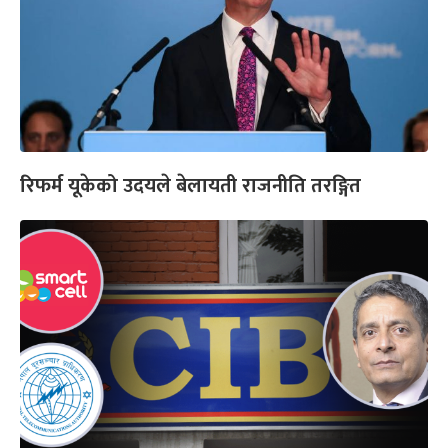
रिफर्म यूकेको उदयले बेलायती राजनीति तरङ्गित