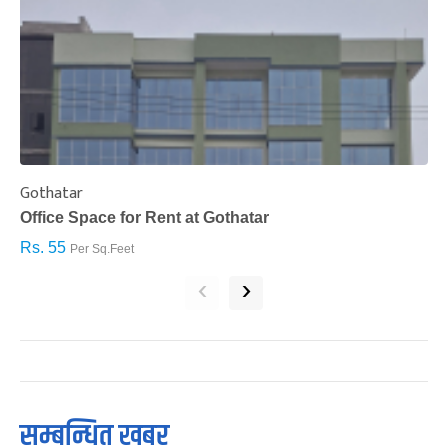
Gothatar
S
Office Space for Rent at Gothatar
H
Rs. 55
R
Per Sq.Feet
‹
›
सम्बन्धित खबर