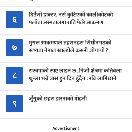
दिउँसो डाक्टर, नर्स कुटिएको कालीकोटको
६
पलाँता अस्पतालमा राति फेरि आक्रमण
मुगल आक्रमणले तहसनहस सिम्रौनगढको
७
सभ्यता नेपाल खाल्डोले कसरी जोगायो ?
रास्वपाको स्पष्ट लाइन छ, निजी क्षेत्रमा कतिबेला
८
थुन्ला भन्ने त्रास हुन दिन हुँदैन : रवि लामिछाने
जुँगुको छहरा झरनाको मोहनी
९
Advertisment