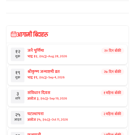
आगामी बिदाहरु
जनै पूर्णिमा
२० दिन बाँकी
१२
-
भाद्र १२, २०८३
Aug 28, 2026
शुक्र
श्रीकृष्ण जन्माष्टमी व्रत
२७ दिन बाँकी
१९
-
भाद्र १९, २०८३
Sep 4, 2026
शुक्र
संविधान दिवस
१ महिना बाँकी
३
-
असोज ३, २०८३
Sep 19, 2026
शनि
घटस्थापना
२ महिना बाँकी
२५
-
असोज २५, २०८३
Oct 11, 2026
आइत
फूलपाती
२ महिना बाँकी