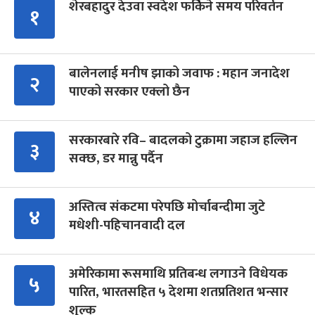
शेरबहादुर देउवा स्वदेश फर्किने समय परिवर्तन
१
बालेनलाई मनीष झाको जवाफ : महान जनादेश
२
पाएको सरकार एक्लो छैन
सरकारबारे रवि– बादलको टुक्रामा जहाज हल्लिन
३
सक्छ, डर मान्नु पर्दैन
अस्तित्व संकटमा परेपछि मोर्चाबन्दीमा जुटे
४
मधेशी-पहिचानवादी दल
अमेरिकामा रूसमाथि प्रतिबन्ध लगाउने विधेयक
५
पारित, भारतसहित ५ देशमा शतप्रतिशत भन्सार
शुल्क