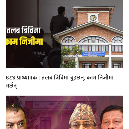
७८४ प्राध्यापक : तलब त्रिविमा बुझ्छन्, काम निजीमा
गर्छन्