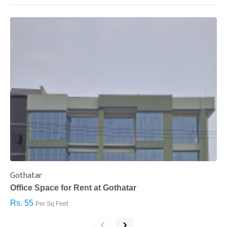
Gothatar
S
Office Space for Rent at Gothatar
H
Rs. 55
R
Per Sq.Feet
‹
›