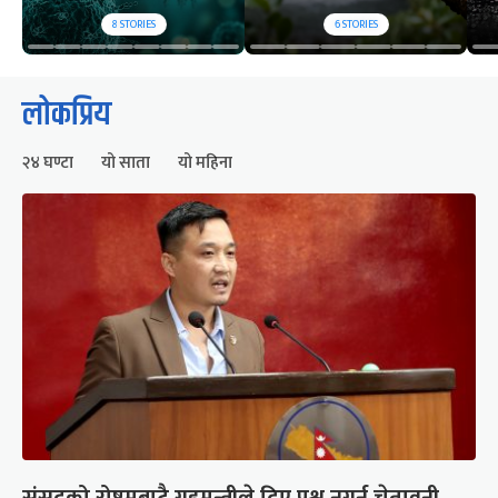
8
STORIES
6
STORIES
लोकप्रिय
२४ घण्टा
यो साता
यो महिना
संसद्को रोष्ट्रमबाटै गृहमन्त्रीले दिए प्रश्न नगर्न चेतावनी