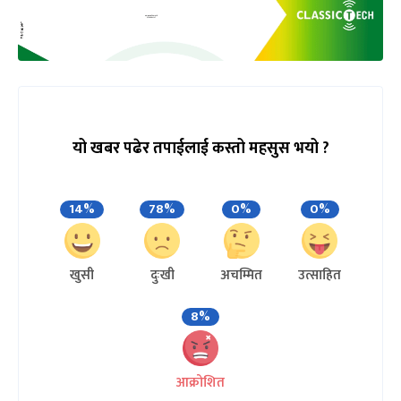
यो खबर पढेर तपाईलाई कस्तो महसुस भयो ?
14%
78%
0%
0%
खुसी
दुःखी
अचम्मित
उत्साहित
8%
आक्रोशित