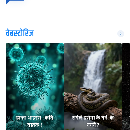
वेबस्टोरिज
हान्ता भाइरस : कति
सर्पले डसेमा के गर्ने, के
घातक ?
नगर्ने ?