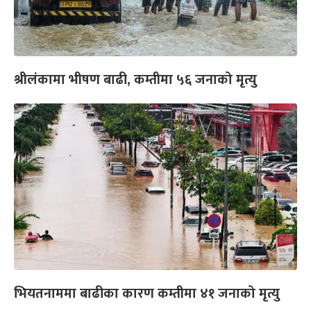
श्रीलंकामा भीषण बाढी, कम्तीमा ५६ जनाको मृत्यु
भियतनाममा बाढीका कारण कम्तीमा ४१ जनाको मृत्यु