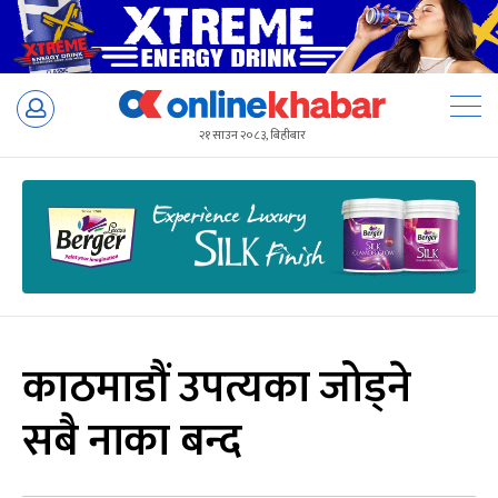
Skip
to
२१ साउन २०८३, बिहीबार
content
काठमाडौं उपत्यका जोड्ने
सबै नाका बन्द