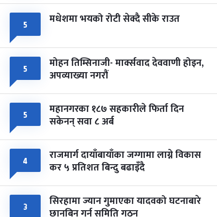
मधेशमा भयको रोटी सेक्दै सीके राउत
५
मोहन तिम्सिनाजी- मार्क्सवाद देववाणी होइन,
५
अपव्याख्या नगरौं
महानगरका १८७ सहकारीले फिर्ता दिन
५
सकेनन् सवा ८ अर्ब
राजमार्ग दायाँबायाँका जग्गामा लाग्ने विकास
४
कर ५ प्रतिशत बिन्दु बढाइँदै
सिरहामा ज्यान गुमाएका यादवको घटनाबारे
३
छानबिन गर्न समिति गठन