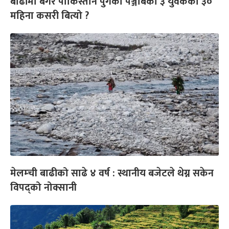
बाढीमा बगेर पाकिस्तान पुगेका पञ्जाबका ३ युवकको ३०
महिना कसरी बित्यो ?
मेलम्ची बाढीको साढे ४ वर्ष : स्थानीय बजेटले थेग्न सकेन
विपद्को नोक्सानी