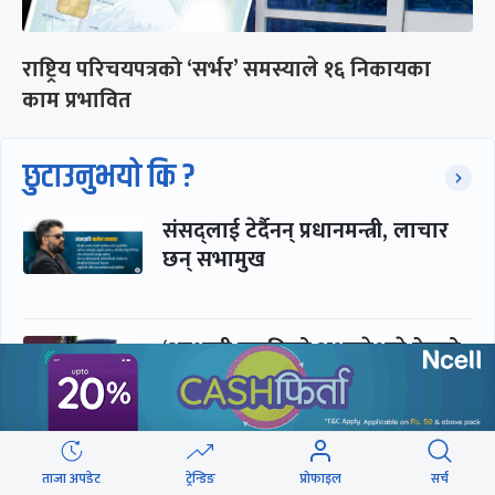
राष्ट्रिय परिचयपत्रको ‘सर्भर’ समस्याले १६ निकायका
काम प्रभावित
छुटाउनुभयो कि ?
संसद्लाई टेर्दैनन् प्रधानमन्त्री, लाचार
छन् सभामुख
‘अस्थायी प्रकृतिको अध्यादेशले ऐनको
व्यवस्था विस्थापित गर्न सक्दैन’
सरकार-प्रसाईं लुकामारी : छिनमै
ताजा अपडेट
ट्रेन्डिङ
प्रोफाइल
सर्च