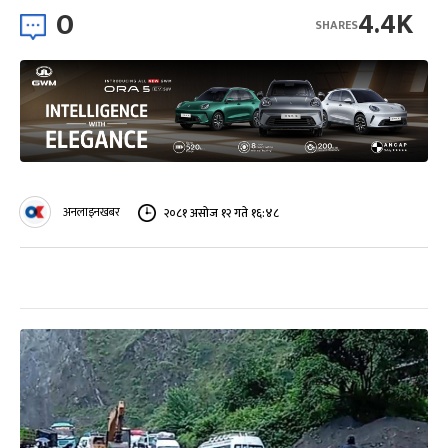
0
4.4K
SHARES
अनलाइनखबर
२०८१ असोज १२ गते १६:४८