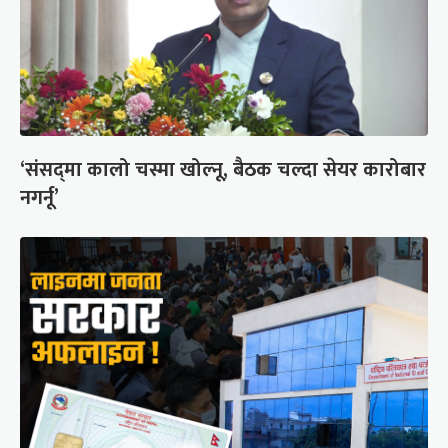
‘संसद्‍मा कालो चस्मा खोल्नू, बैठक चल्दा सेयर कारोबार
नगर्नू’