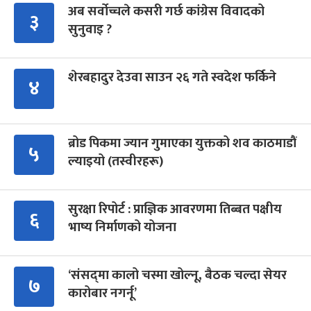
अब सर्वोच्चले कसरी गर्छ कांग्रेस विवादको
३
सुनुवाइ ?
शेरबहादुर देउवा साउन २६ गते स्वदेश फर्किने
४
ब्रोड पिकमा ज्यान गुमाएका युक्तको शव काठमाडौं
५
ल्याइयो (तस्वीरहरू)
सुरक्षा रिपोर्ट : प्राज्ञिक आवरणमा तिब्बत पक्षीय
६
भाष्य निर्माणको योजना
‘संसद्‍मा कालो चस्मा खोल्नू, बैठक चल्दा सेयर
७
कारोबार नगर्नू’