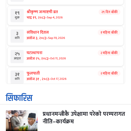
श्रीकृष्ण जन्माष्टमी व्रत
२९ दिन बाँकी
१९
-
भाद्र १९, २०८३
Sep 4, 2026
शुक्र
संविधान दिवस
१ महिना बाँकी
३
-
असोज ३, २०८३
Sep 19, 2026
शनि
घटस्थापना
२ महिना बाँकी
२५
-
असोज २५, २०८३
Oct 11, 2026
आइत
फूलपाती
२ महिना बाँकी
३१
-
असोज ३१ , २०८३
Oct 17, 2026
शनि
कार्तिक सङ्क्रान्ति
२ महिना बाँकी
१
सिफारिस
-
कार्तिक १, २०८३
Oct 18, 2026
आइत
प्रधानमन्त्रीकै उपेक्षामा परेको परम्परागत
महानवमी
२ महिना बाँकी
३
-
नीति–कार्यक्रम
कार्तिक ३, २०८३
Oct 20, 2026
मंगल