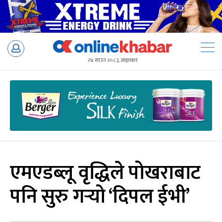
Skip
to
२४ साउन २०८३, आइतबार
content
एमएडब्लू वृद्धिले पोखराबाट
पनि सुरु गर्‍यो ‘दिपल ईभी’