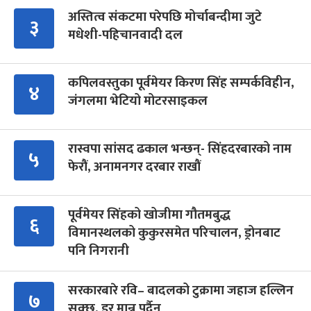
अस्तित्व संकटमा परेपछि मोर्चाबन्दीमा जुटे
३
मधेशी-पहिचानवादी दल
कपिलवस्तुका पूर्वमेयर किरण सिंह सम्पर्कविहीन,
४
जंगलमा भेटियो मोटरसाइकल
रास्वपा सांसद ढकाल भन्छन्- सिंहदरबारको नाम
५
फेरौं, अनामनगर दरबार राखौं
पूर्वमेयर सिंहको खोजीमा गौतमबुद्ध
६
विमानस्थलको कुकुरसमेत परिचालन, ड्रोनबाट
पनि निगरानी
सरकारबारे रवि– बादलको टुक्रामा जहाज हल्लिन
७
सक्छ, डर मान्नु पर्दैन