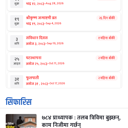
-
भाद्र १२, २०८३
Aug 28, 2026
शुक्र
श्रीकृष्ण जन्माष्टमी व्रत
२६ दिन बाँकी
१९
-
भाद्र १९, २०८३
Sep 4, 2026
शुक्र
संविधान दिवस
१ महिना बाँकी
३
-
असोज ३, २०८३
Sep 19, 2026
शनि
घटस्थापना
२ महिना बाँकी
२५
-
असोज २५, २०८३
Oct 11, 2026
आइत
फूलपाती
२ महिना बाँकी
३१
-
असोज ३१ , २०८३
Oct 17, 2026
शनि
कार्तिक सङ्क्रान्ति
२ महिना बाँकी
१
सिफारिस
-
कार्तिक १, २०८३
Oct 18, 2026
आइत
७८४ प्राध्यापक : तलब त्रिविमा बुझ्छन्,
महानवमी
२ महिना बाँकी
३
-
काम निजीमा गर्छन्
कार्तिक ३, २०८३
Oct 20, 2026
मंगल