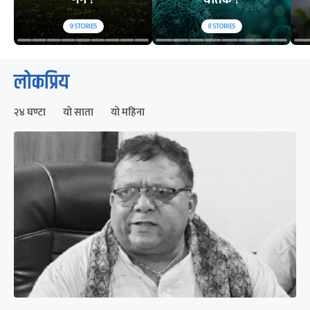
गर्ने ?
घातक ?
9
STORIES
8
STORIES
लोकप्रिय
२४ घण्टा
यो साता
यो महिना