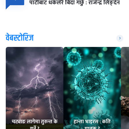
पार्टीबाट धकेलेरै बिदा गर्छु : राजेन्द्र लिङ्देन
वेबस्टोरिज
चट्याङ लागेमा तुरुन्त के
हान्ता भाइरस : कति