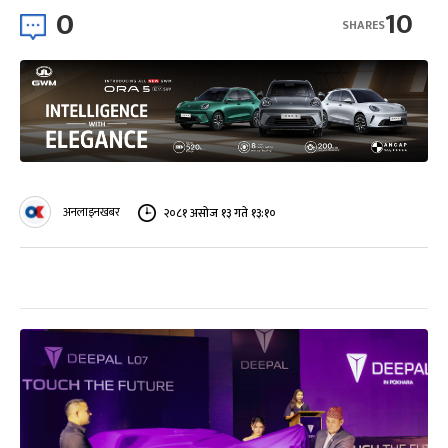
0
10
SHARES
अनलाइनखबर
२०८१ असोज १३ गते १३:१०