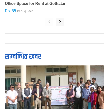
Office Space for Rent at Gothatar
H
Rs. 55
R
Per Sq.Feet
‹
›
सम्बन्धित खबर