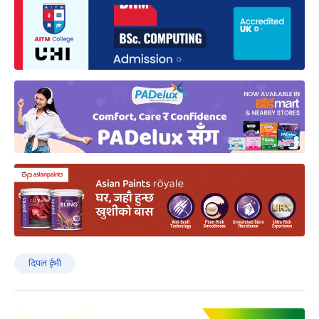
दिपल ईभी