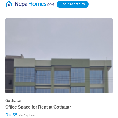
HOT PROPERTIES
Gothatar
S
Office Space for Rent at Gothatar
H
Rs. 55
R
Per Sq.Feet