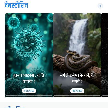
वेबस्टोरिज
हान्ता भाइरस : कति
सर्पले डसेमा के गर्ने, के
घातक ?
नगर्ने ?
8
STORIES
6
STORIES