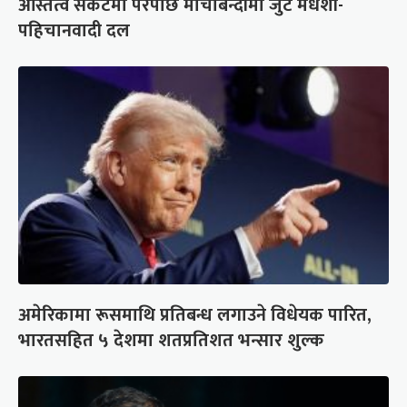
अस्तित्व संकटमा परेपछि मोर्चाबन्दीमा जुटे मधेशी-
पहिचानवादी दल
अमेरिकामा रूसमाथि प्रतिबन्ध लगाउने विधेयक पारित,
भारतसहित ५ देशमा शतप्रतिशत भन्सार शुल्क