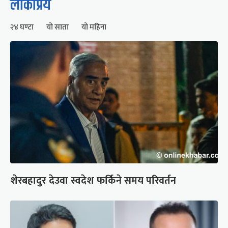
लोकप्रिय
२४ घण्टा
यो साता
यो महिना
शेरबहादुर देउवा स्वदेश फर्किने समय परिवर्तन