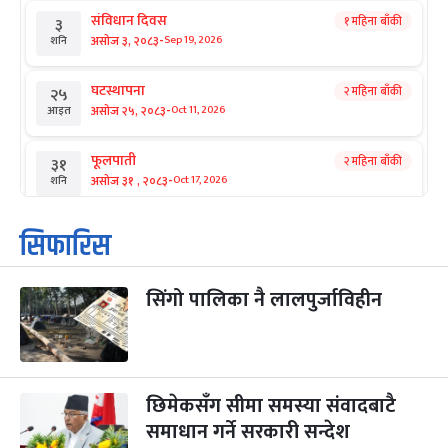
संविधान दिवस
१ महिना बाँकी
३
-
असोज ३, २०८३
Sep 19, 2026
शनि
घटस्थापना
२ महिना बाँकी
२५
-
असोज २५, २०८३
Oct 11, 2026
आइत
फूलपाती
२ महिना बाँकी
३१
-
असोज ३१ , २०८३
Oct 17, 2026
शनि
कार्तिक सङ्क्रान्ति
२ महिना बाँकी
१
सिफारिस
-
कार्तिक १, २०८३
Oct 18, 2026
आइत
सिंगो पालिका नै लालपुर्जाविहीन
महानवमी
२ महिना बाँकी
३
-
कार्तिक ३, २०८३
Oct 20, 2026
मंगल
विजयादशमी
२ महिना बाँकी
४
-
कार्तिक ४, २०८३
Oct 21, 2026
बुध
छिमेकसँग सीमा समस्या संवादबाटै
समाधान गर्ने सरकारी सन्देश
पापा‌ङ्कुशा एकादशी व्रत
२ महिना बाँकी
५