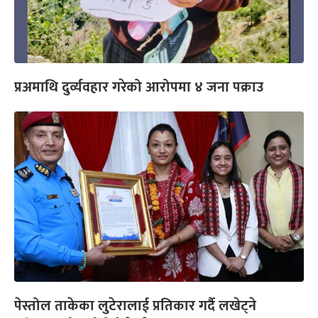
प्रअमाथि दुर्व्यवहार गरेको आरोपमा ४ जना पक्राउ
पेस्तोल ताकेका लुटेरालाई प्रतिकार गर्दै लखेट्ने