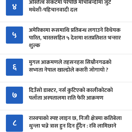
अस्तित्व संकटमा परेपछि मोर्चाबन्दीमा जुटे
४
मधेशी-पहिचानवादी दल
अमेरिकामा रूसमाथि प्रतिबन्ध लगाउने विधेयक
५
पारित, भारतसहित ५ देशमा शतप्रतिशत भन्सार
शुल्क
मुगल आक्रमणले तहसनहस सिम्रौनगढको
६
सभ्यता नेपाल खाल्डोले कसरी जोगायो ?
दिउँसो डाक्टर, नर्स कुटिएको कालीकोटको
७
पलाँता अस्पतालमा राति फेरि आक्रमण
रास्वपाको स्पष्ट लाइन छ, निजी क्षेत्रमा कतिबेला
८
थुन्ला भन्ने त्रास हुन दिन हुँदैन : रवि लामिछाने