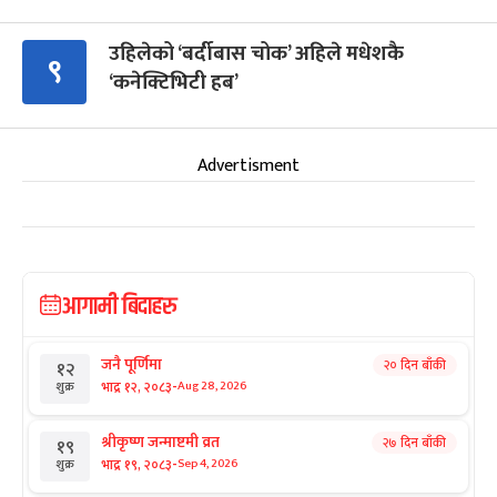
उहिलेको ‘बर्दीबास चोक’ अहिले मधेशकै
९
‘कनेक्टिभिटी हब’
Advertisment
आगामी बिदाहरु
जनै पूर्णिमा
२० दिन बाँकी
१२
-
भाद्र १२, २०८३
Aug 28, 2026
शुक्र
श्रीकृष्ण जन्माष्टमी व्रत
२७ दिन बाँकी
१९
-
भाद्र १९, २०८३
Sep 4, 2026
शुक्र