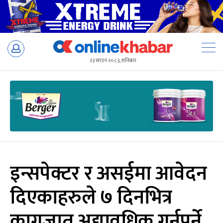
Skip
to
२३ साउन २०८३, शनिबार
content
इन्सपेक्टर र असईमा आवेदन
दिएकाहरुले ७ दिनभित्र
कागजात अद्यावधिक गर्नुपर्ने