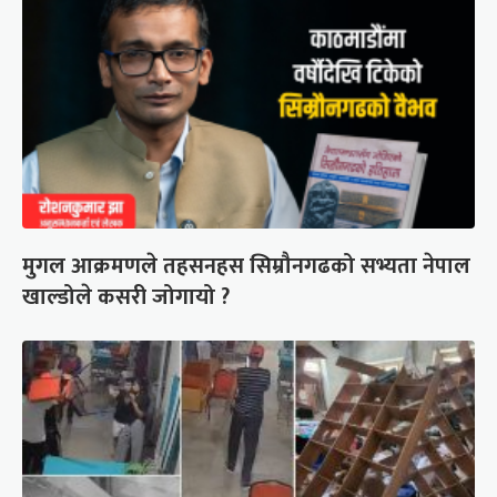
मुगल आक्रमणले तहसनहस सिम्रौनगढको सभ्यता नेपाल
खाल्डोले कसरी जोगायो ?