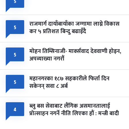
५
राजमार्ग दायाँबायाँका जग्गामा लाग्ने विकास
५
कर ५ प्रतिशत बिन्दु बढाइँदै
मोहन तिम्सिनाजी- मार्क्सवाद देववाणी होइन,
५
अपव्याख्या नगरौं
महानगरका १८७ सहकारीले फिर्ता दिन
५
सकेनन् सवा ८ अर्ब
ब्लु बस सेवाबाट लैंगिक असमानतालाई
४
प्रोत्साहन नगर्ने नीति लिएका हौं : मन्त्री बादी