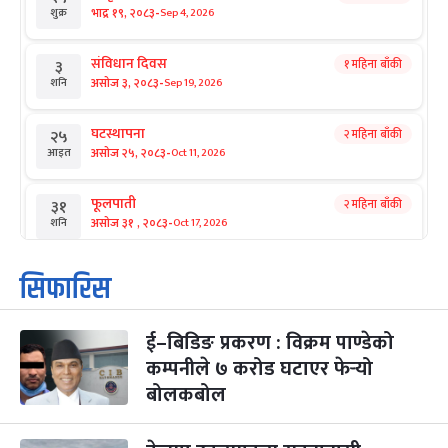
-
भाद्र १९, २०८३
Sep 4, 2026
शुक्र
संविधान दिवस
१ महिना बाँकी
३
-
असोज ३, २०८३
Sep 19, 2026
शनि
घटस्थापना
२ महिना बाँकी
२५
-
असोज २५, २०८३
Oct 11, 2026
आइत
फूलपाती
२ महिना बाँकी
३१
-
असोज ३१ , २०८३
Oct 17, 2026
शनि
कार्तिक सङ्क्रान्ति
२ महिना बाँकी
१
सिफारिस
-
कार्तिक १, २०८३
Oct 18, 2026
आइत
ई–बिडिङ प्रकरण : विक्रम पाण्डेको
महानवमी
२ महिना बाँकी
३
-
कम्पनीले ७ करोड घटाएर फेर्‍यो
कार्तिक ३, २०८३
Oct 20, 2026
मंगल
बोलकबोल
विजयादशमी
२ महिना बाँकी
४
-
कार्तिक ४, २०८३
Oct 21, 2026
बुध