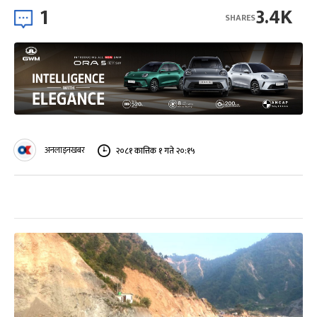
1
3.4K
SHARES
अनलाइनखबर
२०८१ कात्तिक १ गते २०:१५