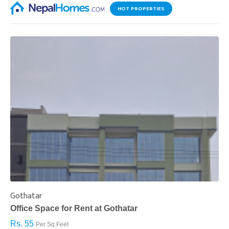
HOT PROPERTIES
Gothatar
S
Office Space for Rent at Gothatar
H
Rs. 55
R
Per Sq.Feet