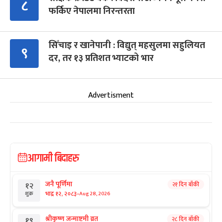
८
फर्किए नेपालमा निरन्तरता
सिँचाइ र खानेपानी : विद्युत् महसुलमा सहुलियत
९
दर, तर १३ प्रतिशत भ्याटको भार
Advertisment
आगामी बिदाहरु
जनै पूर्णिमा
२१ दिन बाँकी
१२
-
भाद्र १२, २०८३
Aug 28, 2026
शुक्र
श्रीकृष्ण जन्माष्टमी व्रत
२८ दिन बाँकी
१९