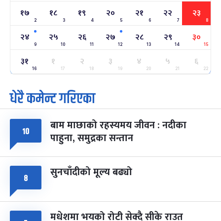
१७
१८
१९
२०
२१
२२
२३
2
3
4
5
6
7
8
अन्तराष्ट्रिय नारी दिवस
७ महिना बाँकी
२४
-
फाल्गुन २४, २०८३
Mar 8, 2027
सोम
२४
२५
२६
२७
२८
२९
३०
9
10
11
12
13
14
15
ग्याल्पो ल्होसार
७ महिना बाँकी
२५
३१
१
२
३
४
५
६
-
फाल्गुन २५, २०८३
Mar 9, 2027
मंगल
16
17
18
19
20
21
22
धेरै कमेन्ट गरिएका
पूर्णिमा व्रत
७ महिना बाँकी
७
-
चैत्र ७, २०८३
Mar 21, 2027
आइत
बाम माछाको रहस्यमय जीवन : नदीका
फागुपूर्णिमा
७ महिना बाँकी
८
१०
पाहुना, समुद्रका सन्तान
-
चैत्र ८, २०८३
Mar 22, 2027
सोम
सुनचाँदीको मूल्य बढ्यो
८
मधेशमा भयको रोटी सेक्दै सीके राउत