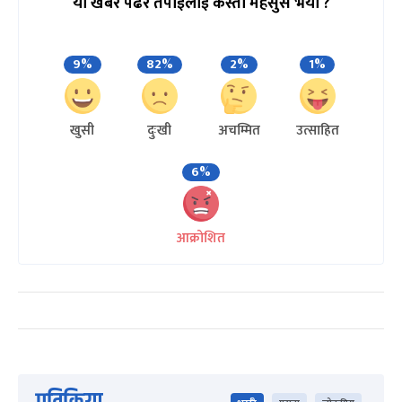
यो खबर पढेर तपाईलाई कस्तो महसुस भयो ?
9%
82%
2%
1%
खुसी
दुःखी
अचम्मित
उत्साहित
6%
आक्रोशित