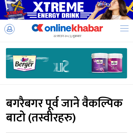
Skip
to
२२ साउन २०८३, शुक्रबार
content
बगरैबगर पूर्व जाने वैकल्पिक
बाटो (तस्वीरहरु)