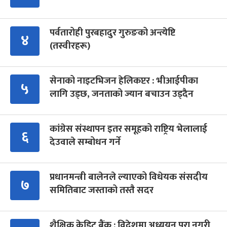
पर्वतारोही पुरबहादुर गुरुङको अन्त्येष्टि
४
(तस्वीरहरू)
सेनाको नाइटभिजन हेलिकप्टर : भीआईपीका
५
लागि उड्छ, जनताको ज्यान बचाउन उड्दैन
कांग्रेस संस्थापन इतर समूहको राष्ट्रिय भेलालाई
६
देउवाले सम्बोधन गर्ने
प्रधानमन्त्री बालेनले ल्याएको विधेयक संसदीय
७
समितिबाट जस्ताको तस्तै सदर
शैक्षिक क्रेडिट बैंक : विदेशमा अध्ययन पूरा नगरी