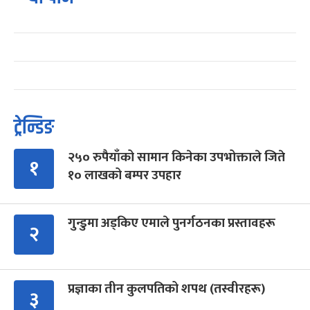
ट्रेन्डिङ
२५० रुपैयाँको सामान किनेका उपभोक्ताले जिते
१
१० लाखको बम्पर उपहार
गुन्डुमा अड्किए एमाले पुनर्गठनका प्रस्तावहरू
२
प्रज्ञाका तीन कुलपतिको शपथ (तस्वीरहरू)
३