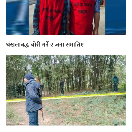
श्रंखलाबद्ध चोरी गर्ने २ जना समातिए