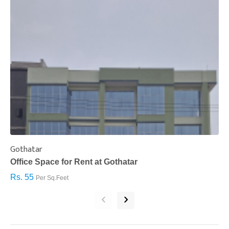
Gothatar
S
Office Space for Rent at Gothatar
H
Rs. 55
R
Per Sq.Feet
‹
›