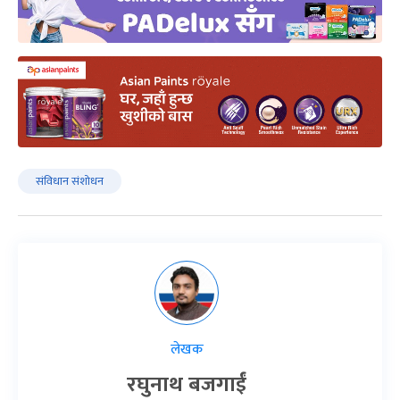
संविधान संशोधन
लेखक
रघुनाथ बजगाईं