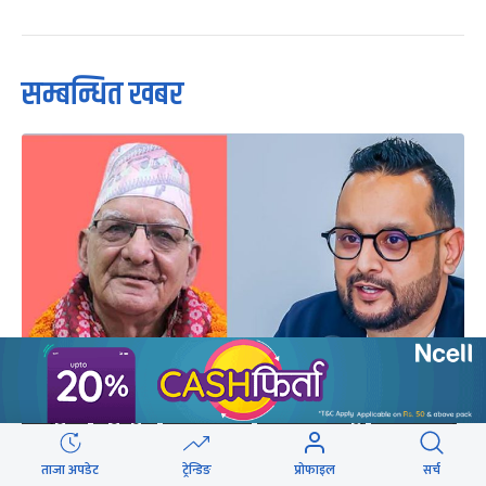
सम्बन्धित खबर
संविधान संशोधन कार्यदलका संयोजकमाथि जनमोर्चाले
उठायो प्रश्न
ताजा अपडेट
ट्रेन्डिङ
प्रोफाइल
सर्च