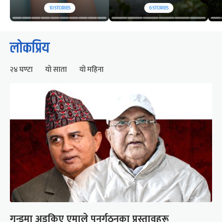
10
STORIES
6
STORIES
लोकप्रिय
२४ घण्टा
यो साता
यो महिना
गुन्डुमा अड्किए एमाले पुनर्गठनका प्रस्तावहरू