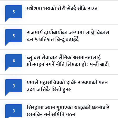
मधेशमा भयको रोटी सेक्दै सीके राउत
५
राजमार्ग दायाँबायाँका जग्गामा लाग्ने विकास
५
कर ५ प्रतिशत बिन्दु बढाइँदै
ब्लु बस सेवाबाट लैंगिक असमानतालाई
४
प्रोत्साहन नगर्ने नीति लिएका हौं : मन्त्री बादी
एमाले महासचिवको दाबी- रास्वपाको पतन
३
उदय जत्तिकै छिटो हुन्छ
सिरहामा ज्यान गुमाएका यादवको घटनाबारे
३
छानबिन गर्न समिति गठन