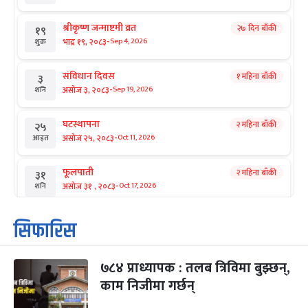
श्रीकृष्ण जन्माष्टमी व्रत
२७ दिन बाँकी
१९
-
भाद्र १९, २०८३
Sep 4, 2026
शुक्र
संविधान दिवस
१ महिना बाँकी
३
-
असोज ३, २०८३
Sep 19, 2026
शनि
घटस्थापना
२ महिना बाँकी
२५
-
असोज २५, २०८३
Oct 11, 2026
आइत
फूलपाती
२ महिना बाँकी
३१
-
असोज ३१ , २०८३
Oct 17, 2026
शनि
कार्तिक सङ्क्रान्ति
२ महिना बाँकी
१
सिफारिस
-
कार्तिक १, २०८३
Oct 18, 2026
आइत
७८४ प्राध्यापक : तलब त्रिविमा बुझ्छन्,
महानवमी
२ महिना बाँकी
३
-
काम निजीमा गर्छन्
कार्तिक ३, २०८३
Oct 20, 2026
मंगल