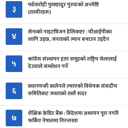
पर्वतारोही पुरबहादुर गुरुङको अन्त्येष्टि
३
(तस्वीरहरू)
सेनाको नाइटभिजन हेलिकप्टर : भीआईपीका
४
लागि उड्छ, जनताको ज्यान बचाउन उड्दैन
कांग्रेस संस्थापन इतर समूहको राष्ट्रिय भेलालाई
५
देउवाले सम्बोधन गर्ने
प्रधानमन्त्री बालेनले ल्याएको विधेयक संसदीय
६
समितिबाट जस्ताको तस्तै सदर
शैक्षिक क्रेडिट बैंक : विदेशमा अध्ययन पूरा नगरी
७
फर्किए नेपालमा निरन्तरता