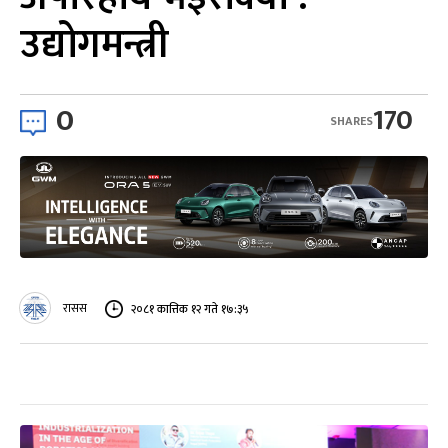
उद्योगमन्त्री
0
170
SHARES
रासस
२०८१ कात्तिक १२ गते १७:३५