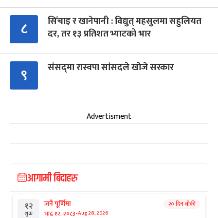
सिँचाइ र खानेपानी : विद्युत् महसुलमा सहुलियत
८
दर, तर १३ प्रतिशत भ्याटको भार
संसद्‍मा रास्वपा सांसदले खोजे सरकार
९
Advertisment
आगामी बिदाहरु
जनै पूर्णिमा
२० दिन बाँकी
१२
-
भाद्र १२, २०८३
Aug 28, 2026
शुक्र