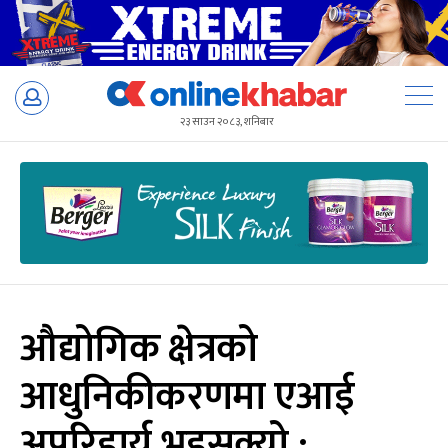
Skip
to
२३ साउन २०८३, शनिबार
content
औद्योगिक क्षेत्रको
आधुनिकीकरणमा एआई
अपरिहार्य भइसक्यो :